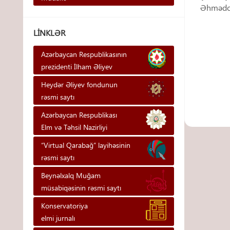
Əhmədov
LINKLƏR
Azərbaycan Respublikasının
prezidenti İlham Əliyev
Heydər Əliyev fondunun
rəsmi saytı
Azərbaycan Respublikası
Elm və Təhsil Nazirliyi
“Virtual Qarabağ” layihəsinin
rəsmi saytı
Beynəlxalq Muğam
müsabiqəsinin rəsmi saytı
Konservatoriya
elmi jurnalı