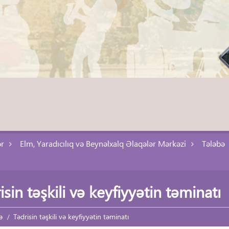
ər
Elm, Yaradıcılıq və Beynəlxalq Əlaqələr Mərkəzi
Tələbə
isin təşkili və keyfiyyətin təminatı
ə
Tədrisin təşkili və keyfiyyətin təminatı