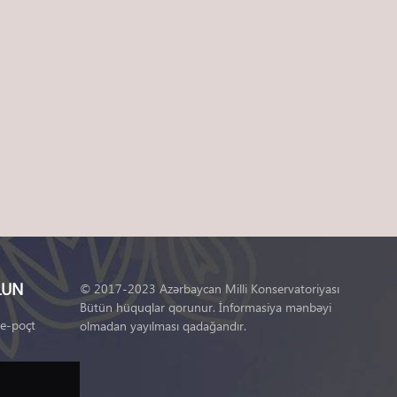
LUN
© 2017-2023 Azərbaycan Milli Konservatoriyası
Bütün hüquqlar qorunur. İnformasiya mənbəyi
 e-poçt
olmadan yayılması qadağandır.