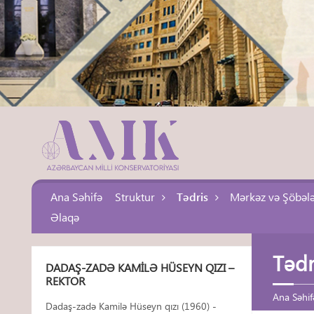
Ana Səhifə
Struktur
Tədris
Mərkəz və Şöbəl
Əlaqə
Tədr
DADAŞ-ZADƏ KAMILƏ HÜSEYN QIZI –
REKTOR
Ana Səhif
Dadaş-zadə Kamilə Hüseyn qızı (1960) -