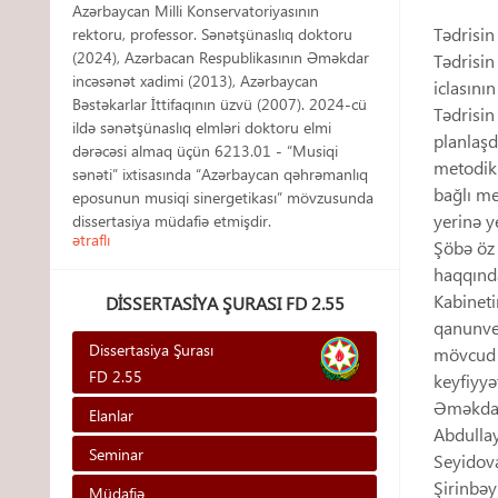
Azərbaycan Milli Konservatoriyasının
Tədrisin
rektoru, professor. Sənətşünaslıq doktoru
(2024), Azərbacan Respublikasının Əməkdar
Tədrisin
incəsənət xadimi (2013), Azərbaycan
iclasını
Bəstəkarlar İttifaqının üzvü (2007). 2024-cü
Tədrisin
ildə sənətşünaslıq elmləri doktoru elmi
planlaşd
dərəcəsi almaq üçün 6213.01 - “Musiqi
metodiki
sənəti” ixtisasında “Azərbaycan qəhrəmanlıq
bağlı me
eposunun musiqi sinergetikası” mövzusunda
yerinə y
dissertasiya müdafiə etmişdir.
ətraflı
Şöbə öz 
haqqında
Kabineti
DISSERTASIYA ŞURASI FD 2.55
qanunveri
Dissertasiya Şurası
mövcud o
FD 2.55
keyfiyyə
Əməkdaş
Elanlar
Abdulla
Seminar
Seyidova
Şirinbəy
Müdafiə