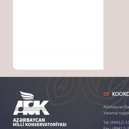
KOORD
Azərbaycan Ba
Yasamal rayon
Tel: (99412) 5
Fax : (99412) 