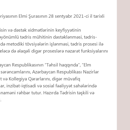
iyasının Elmi Şurasının 28 sentyabr 2021-ci il tarixli
risin və dəstək xidmətlərinin keyfiyyətinin
əbəyönümlü tədris mühitinin dəstəklənməsi, tədris-
 metodiki tövsiyələrin işlənməsi, tədris prosesi ilə
 eləcə də əlaqəli digər proseslərə nəzarət funksiyalarını
aycan Respublikasının “Təhsil haqqında”, “Elm
sərəncamlarını, Azərbaycan Respublikası Nazirlər
t və Kollegiya Qərarlarını, digər müvafiq
ar, inzibat-iqtisadi və sosial fəaliyyət sahələrində
aməni rəhbər tutur. Hazırda Tədrisin təşkili və
.