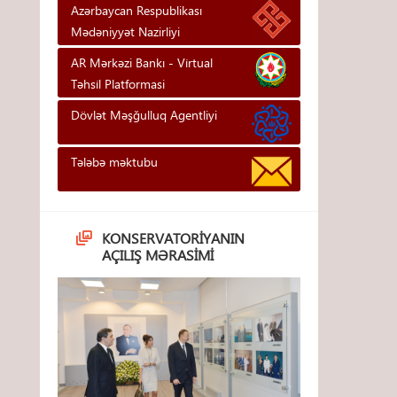
Azərbaycan Respublikası
Mədəniyyət Nazirliyi
AR Mərkəzi Bankı - Vi̇rtual
Təhsi̇l Platformasi
Dövlət Məşğulluq Agentliyi
Tələbə məktubu
KONSERVATORIYANIN
AÇILIŞ MƏRASIMI