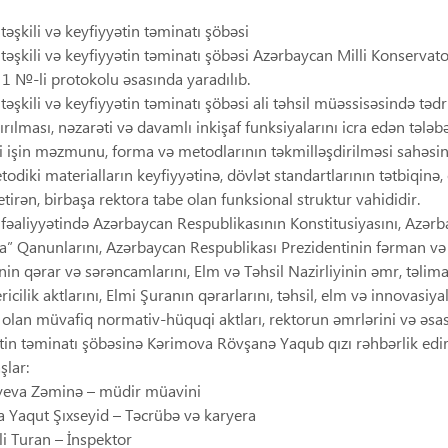
 təşkili və keyfiyyətin təminatı şöbəsi
 təşkili və keyfiyyətin təminatı şöbəsi Azərbaycan Milli Konservator
n 1 №-li protokolu əsasında yaradılıb.
 təşkili və keyfiyyətin təminatı şöbəsi ali təhsil müəssisəsində təd
ırılması, nəzarəti və davamlı inkişaf funksiyalarını icra edən təl
 işin məzmunu, forma və metodlarının təkmilləşdirilməsi sahəsində
todiki materialların keyfiyyətinə, dövlət standartlarının tətbiqinə,
etirən, birbaşa rektora tabe olan funksional struktur vahididir.
fəaliyyətində Azərbaycan Respublikasının Konstitusiyasını, Azərb
” Qanunlarını, Azərbaycan Respublikası Prezidentinin fərman və 
nin qərar və sərəncamlarını, Elm və Təhsil Nazirliyinin əmr, təlima
cilik aktlarını, Elmi Şuranın qərarlarını, təhsil, elm və innovasiyal
lan müvafiq normativ-hüquqi aktları, rektorun əmrlərini və əsasn
tin təminatı şöbəsinə Kərimova Rövşanə Yaqub qızı rəhbərlik edir
lar:
yeva Zəminə – müdir müavini
 Yaqut Şıxseyid – Təcrübə və karyera
li Turan – İnspektor