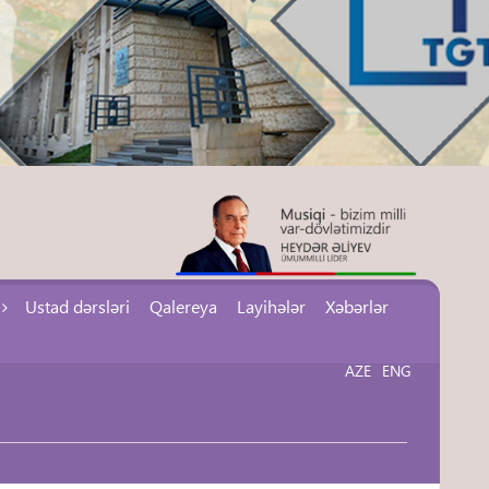
Ustad dərsləri
Qalereya
Layihələr
Xəbərlər
AZE
ENG