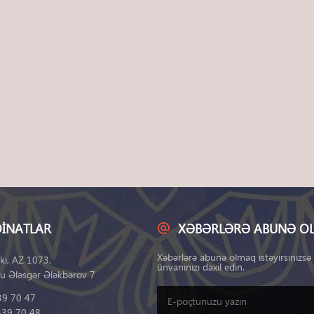
INATLAR
XƏBƏRLƏRƏ ABUNƏ O
Xəbərlərə abunə olmaq istəyirsinizsə
kı, AZ 1073,
ünvanınızı daxil edin.
u Ələsgər Ələkbərov 7
39 70 47
539 70 48