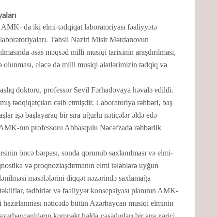
yaları
 AMK- da iki elmi-tədqiqat laboratoriyası fəaliyyətə
” laboratoriyaları. Təhsil Naziri Misir Mərdanovun
çılmasında əsas məqsəd milli musiqi tarixinin araşdırılması,
də olunması, eləcə də milli musiqi alətlərimizin tədqiq və
naslıq doktoru, professor Sevil Fərhadovaya həvalə edildi.
ış tədqiqatçıları cəlb etmişdir. Laboratoriya rəhbəri, baş
aşlar işə başlayaraq bir sıra uğurlu nəticələr əldə edə
ru, AMK-nın professoru Abbasqulu Nəcəfzadə rəhbərlik
irsinin öncə bərpası, sonda qorunub saxlanılması və elmi-
aqnostika və proqnozlaşdırmanın elmi tələblərə uyğun
lənilməsi məsələlərini diqqət nəzərində saxlamağa
əkliflər, tədbirlər və fəaliyyət konsepsiyası planının AMK-
ləri hazırlanması nəticədə bütün Azərbaycan musiqi elminin
 azərbaycanlıların kompakt halda yaşadıqları bir sıra xarici