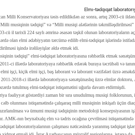
Elmı-tədqıqat laboratorı
n Milli Konservatoriyası təsis edildikdən az sonra, artıq 2003-cü ildən
“Milli musiqinin tədqiqi” və “Milli musiqi alətlərinin təkmilləşdirilməsi
3-cü il tarixli 224 saylı əmrinə əsasən təşkil olunan laboratoriyaların a
llərdə olan elmi ədəbiyyatın tərcümə edilib elmi-tədqiqat işlərində istifa
irilməsi işində irəliləyişlər əldə etmək idi.
siqinin tədqiqi” elmi-tədqiqat laboratoriyasına rəhbərlik etmək sənətşü
011-ci illərdə laboratoriyaya rəhbərlik edərək buraya təcrübəli və tanınm
, elmi işçi, kiçik elmi işçi, baş laborant və laborant vəzifələri üzrə əməkd
. 2011-2018-ci illərdə laboratoriyaya sənətşünaslıq üzrə elmlər dokto
zərdə tutulmuş elmi-tədqiqat istiqamətini uğurla davam etdirmişdi.
iya fəaliyyət göstərdiyi zaman bir sıra unudulmuş musiqi folklorunun, 
 cəlb olunması istiqamətində çalışaraq milli musiqinin inkişafı üçün di
azırlanılması və ümumi musiqi tədqiqinin metodoloji konsepsiyasının iş
ır. AMK-nın beynəlxalq elm və tədris ocağına çevrilməsi istiqamətində t
tədqiqat laboratoriyalarının çalışması nəticəsində yaranmış tədqiqat iş
a xidmət etməli idi. İstər Azərbaycanın müxtəlif regionlarına, istərsə də,