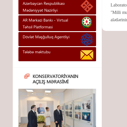
Azərbaycan Respublikası
Laborator
Mədəniyyət Nazirliyi
“
Milli mu
AR Mərkəzi Bankı - Vi̇rtual
alətlərin
Təhsi̇l Platformasi
Dövlət Məşğulluq Agentliyi
Tələbə məktubu
KONSERVATORIYANIN
AÇILIŞ MƏRASIMI