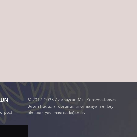
LUN
© 2017-2023 Azərbaycan Milli Konservatoriyası
Bütün hüquqlar qorunur. İnformasiya mənbəyi
 e-poçt
olmadan yayılması qadağandır.