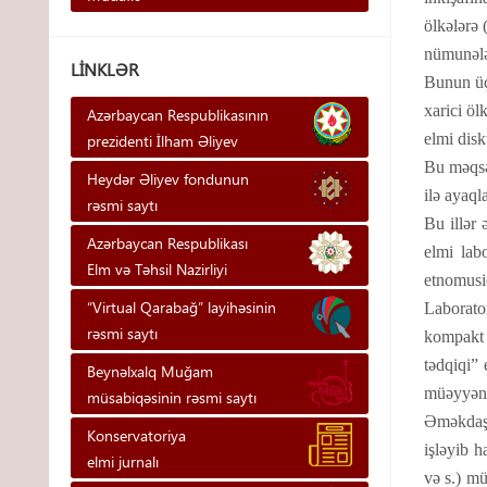
ölkələrə 
nümunələr
LINKLƏR
Bunun üçü
xarici öl
Azərbaycan Respublikasının
elmi disk
prezidenti İlham Əliyev
Bu məqsə
Heydər Əliyev fondunun
ilə ayaql
rəsmi saytı
Bu illər 
Azərbaycan Respublikası
elmi lab
Elm və Təhsil Nazirliyi
etnomusiq
“Virtual Qarabağ” layihəsinin
Laborato
rəsmi saytı
kompakt y
tədqiqi” 
Beynəlxalq Muğam
müəyyənlə
müsabiqəsinin rəsmi saytı
Əməkdaşl
Konservatoriya
işləyib h
elmi jurnalı
və s.) mü