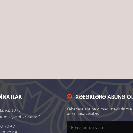
INATLAR
XƏBƏRLƏRƏ ABUNƏ O
Xəbərlərə abunə olmaq istəyirsinizsə
kı, AZ 1073,
ünvanınızı daxil edin.
u Ələsgər Ələkbərov 7
39 70 47
539 70 48