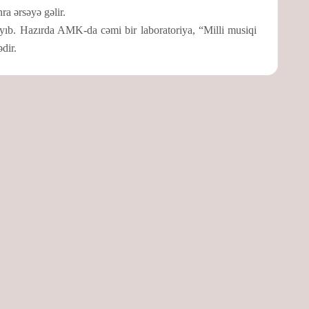
ra ərsəyə gəlir.
xlayıb. Hazırda AMK-da cəmi bir laboratoriya, “Milli musiqi
dir.