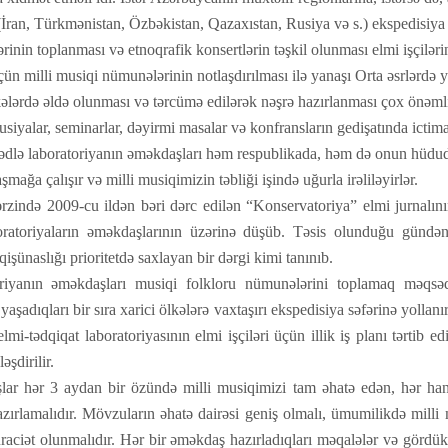
(İran, Türkmənistan, Özbəkistan, Qazaxıstan, Rusiya və s.) ekspedisiya s
inin toplanması və etnoqrafik konsertlərin təşkil olunması elmi işçiləri
n milli musiqi nümunələrinin notlaşdırılması ilə yanaşı Orta əsrlərdə 
kələrdə əldə olunması və tərcümə edilərək nəşrə hazırlanması çox önəmlid
usiyalar, seminarlar, dəyirmi masalar və konfransların gedişatında ictimai
dlə laboratoriyanın əməkdaşları həm respublikada, həm də onun hüdudl
aşmağa çalışır və milli musiqimizin təbliği işində uğurla irəliləyirlər.
ərzində 2009-cu ildən bəri dərc edilən “Konservatoriya” elmi jurnalının
oratoriyaların əməkdaşlarının üzərinə düşüb. Təsis olunduğu gündə
işünaslığı prioritetdə saxlayan bir dərgi kimi tanınıb.
riyanın əməkdaşları musiqi folkloru nümunələrini toplamaq məqsədi
aşadıqları bir sıra xarici ölkələrə vaxtaşırı ekspedisiya səfərinə yolla
elmi-tədqiqat laboratoriyasının elmi işçiləri üçün illik iş planı tərtib e
şdirilir.
ar hər 3 aydan bir özündə milli musiqimizi tam əhatə edən, hər hansı
azırlamalıdır. Mövzuların əhatə dairəsi geniş olmalı, ümumilikdə mill
raciət olunmalıdır. Hər bir əməkdaş hazırladıqları məqalələr və gördüklə