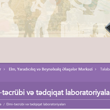
r
Elm, Yaradıcılıq və Beynəlxalq Əlaqələr Mərkəzi
Tələb
-təcrübi və tədqiqat laboratoriyala
ə
Elmi-təcrübi və tədqiqat laboratoriyaları