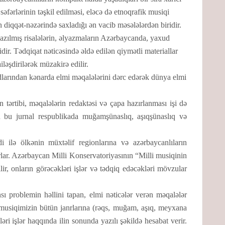
əfərlərinin təşkil edilməsi, eləcə də etnoqrafik musiqi
n diqqət-nəzərində saxladığı ən vacib məsələlərdən biridir.
yazılmış risalələrin, əlyazmaların Azərbaycanda, yaxud
ir. Tədqiqat nəticəsində əldə edilən qiymətli materiallar
ləşdirilərək müzakirə edilir.
arından kənarda elmi məqalələrini dərc edərək dünya elmi
 tərtibi, məqalələrin redaktəsi və çapa hazırlanması işi də
n bu jurnal respublikada muğamşünaslıq, aşıqşünaslıq və
 ilə ölkənin müxtəlif regionlarına və azərbaycanlıların
nırlar. Azərbaycan Milli Konservatoriyasının “Milli musiqinin
dilir, onların görəcəkləri işlər və tədqiq edəcəkləri mövzular
 problemin həllini tapan, elmi nəticələr verən məqalələr
i musiqimizin bütün janrlarına (rəqs, muğam, aşıq, meyxana
ri işlər haqqında ilin sonunda yazılı şəkildə hesabat verir.