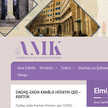
Ana Səhifə
Struktur
Tədris
Mərkəz və Şöbələ
Əlaqə
Elmi
DADAŞ-ZADƏ KAMILƏ HÜSEYN QIZI –
REKTOR
Ana Səhif
Dadaş-zadə Kamilə Hüseyn qızı (1960) -