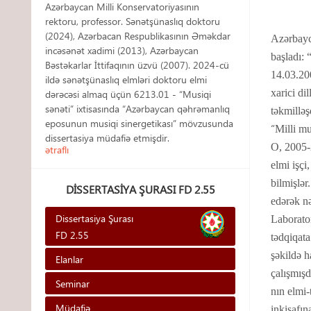
Azərbaycan Milli Konservatoriyasının
rektoru, professor. Sənətşünaslıq doktoru
(2024), Azərbacan Respublikasının Əməkdar
Azərbayca
incəsənət xadimi (2013), Azərbaycan
başladı: 
Bəstəkarlar İttifaqının üzvü (2007). 2024-cü
14.03.200
ildə sənətşünaslıq elmləri doktoru elmi
xarici di
dərəcəsi almaq üçün 6213.01 - “Musiqi
sənəti” ixtisasında “Azərbaycan qəhrəmanlıq
təkmilləşd
eposunun musiqi sinergetikası” mövzusunda
“
Milli mu
dissertasiya müdafiə etmişdir.
O, 2005-2
ətraflı
elmi işçi
bilmişlər
DISSERTASIYA ŞURASI FD 2.55
edərək nə
Dissertasiya Şurası
Laborator
FD 2.55
tədqiqata
şəkildə h
Elanlar
çalışmışd
Seminar
nın elmi-
Müdafiə
inkişafın