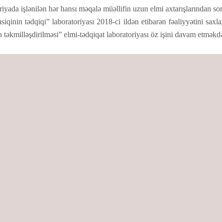
iyada işlənilən hər hansı məqalə müəllifin uzun elmi axtarışlarından son
siqinin tədqiqi” laboratoriyası 2018-ci ildən etibarən fəaliyyətini sa
in təkmilləşdirilməsi” elmi-tədqiqat laboratoriyası öz işini davam etməkdə