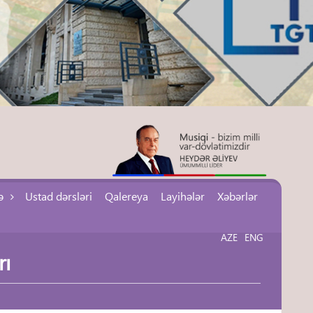
ə
Ustad dərsləri
Qalereya
Layihələr
Xəbərlər
AZE
ENG
rı