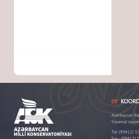
KOORD
Azərbaycan Ba
Yasamal rayon
Tel: (99412) 5
Fax : (99412) 