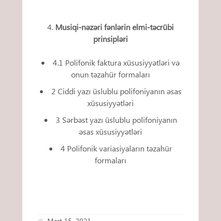
Musiqi-nəzəri fənlərin elmi-təcrübi
prinsipləri
4.1 Polifonik faktura xüsusiyyətləri və
onun təzahür formaları
2 Ciddi yazı üslublu polifoniyanın əsas
xüsusiyyətləri
3 Sərbəst yazı üslublu polifoniyanın
əsas xüsusiyyətləri
4 Polifonik variasiyaların təzahür
formaları
Mart 15, 2021