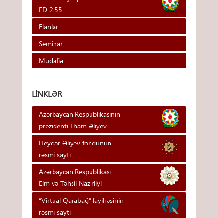
FD 2.55
Elanlar
Seminar
Müdafiə
LINKLƏR
Azərbaycan Respublikasının
prezidenti İlham Əliyev
Heydər Əliyev fondunun
rəsmi saytı
Azərbaycan Respublikası
Elm və Təhsil Nazirliyi
“Virtual Qarabağ” layihəsinin
rəsmi saytı