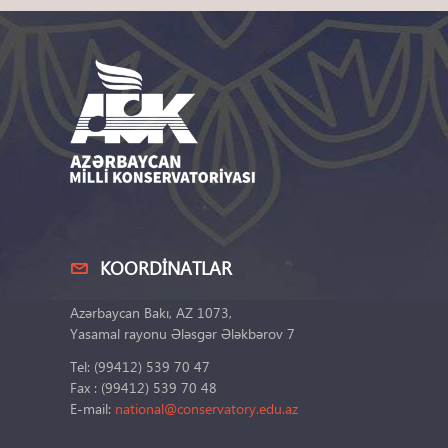
KOORDINATLAR
Azərbaycan Bakı, AZ 1073,
Yasamal rayonu Ələsgər Ələkbərov 7
Tel: (99412) 539 70 47
Fax : (99412) 539 70 48
E-mail:
national@conservatory.edu.az