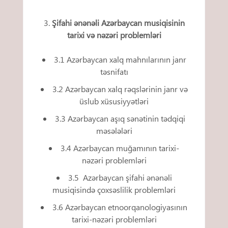
Şifahi ənənəli Azərbaycan musiqisinin
tarixi və nəzəri problemləri
3.1 Azərbaycan xalq mahnılarının janr
təsnifatı
3.2 Azərbaycan xalq rəqslərinin janr və
üslub xüsusiyyətləri
3.3 Azərbaycan aşıq sənətinin tədqiqi
məsələləri
3.4 Azərbaycan muğamının tarixi-
nəzəri problemləri
3.5 Azərbaycan şifahi ənənəli
musiqisində çoxsəslilik problemləri
3.6 Azərbaycan etnoorqanologiyasının
tarixi-nəzəri problemləri