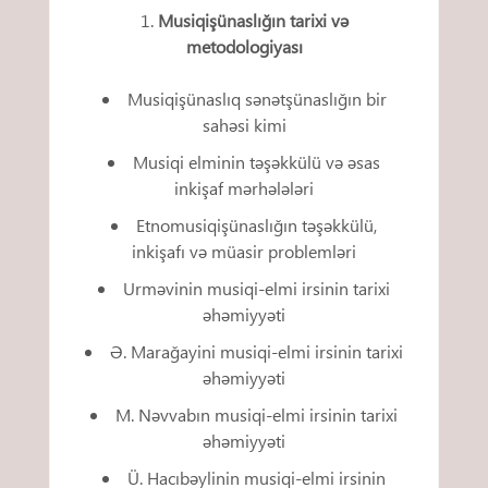
Musiqişünaslığın tarixi və
metodologiyası
Musiqişünaslıq sənətşünaslığın bir
sahəsi kimi
Musiqi elminin təşəkkülü və əsas
inkişaf mərhələləri
Etnomusiqişünaslığın təşəkkülü,
inkişafı və müasir problemləri
Urməvinin musiqi-elmi irsinin tarixi
əhəmiyyəti
Ə. Marağayini musiqi-elmi irsinin tarixi
əhəmiyyəti
M. Nəvvabın musiqi-elmi irsinin tarixi
əhəmiyyəti
Ü. Hacıbəylinin musiqi-elmi irsinin