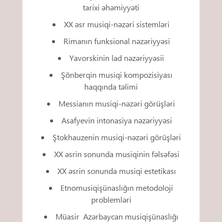
tarixi əhəmiyyəti
XX əsr musiqi-nəzəri sistemləri
Rimanın funksional nəzəriyyəsi
Yavorskinin lad nəzəriyyəsii
Şönberqin musiqi kompozisiyası
haqqında təlimi
Messianın musiqi-nəzəri görüşləri
Asafyevin intonasiya nəzəriyyəsi
Ştokhauzenin musiqi-nəzəri görüşləri
XX əsrin sonunda musiqinin fəlsəfəsi
XX əsrin sonunda musiqi estetikası
Etnomusiqişünaslığın metodoloji
problemləri
Müasir Azərbaycan musiqişünaslığı