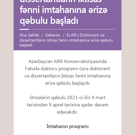
fənni imtahanına ərizə
qəbulu başladı
Ana Səhifə
Xəbərlər
ELAN | Doktorant və
dissertantların ixtisas fənni imtahanına ərizə qəbulu
başladı
Azərbaycan Milli Konservatoriyasında
Fəlsəfə doktoru proqramı üzrə doktorant
və dissertantların İxtisas fənni imtahanına
ərizə qəbulu başlayıb.
Ərizələrin qəbulu 2021-ci ilin 9 mart
tarixindən 9 aprel tarixinə qədər davam
edəcəkdir.
İmtahanın proqramı