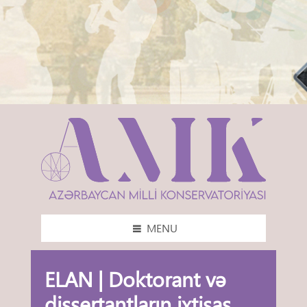
MENU
ELAN | Doktorant və
dissertantların ixtisas