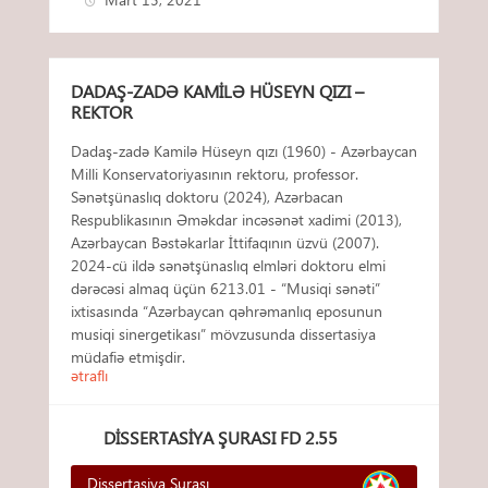
DADAŞ-ZADƏ KAMILƏ HÜSEYN QIZI –
REKTOR
Dadaş-zadə Kamilə Hüseyn qızı (1960) - Azərbaycan
Milli Konservatoriyasının rektoru, professor.
Sənətşünaslıq doktoru (2024), Azərbacan
Respublikasının Əməkdar incəsənət xadimi (2013),
Azərbaycan Bəstəkarlar İttifaqının üzvü (2007).
2024-cü ildə sənətşünaslıq elmləri doktoru elmi
dərəcəsi almaq üçün 6213.01 - “Musiqi sənəti”
ixtisasında “Azərbaycan qəhrəmanlıq eposunun
musiqi sinergetikası” mövzusunda dissertasiya
müdafiə etmişdir.
ətraflı
DISSERTASIYA ŞURASI FD 2.55
Dissertasiya Şurası