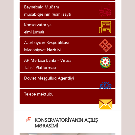
Beynəlxalq Muğam
müsabiqəsinin rəsmi saytı
Konservatoriya
elmi jurnalı
Azərbaycan Respublikası
Mədəniyyət Nazirliyi
AR Mərkəzi Bankı - Vi̇rtual
Təhsi̇l Platformasi
Dövlət Məşğulluq Agentliyi
Tələbə məktubu
KONSERVATORIYANIN AÇILIŞ
MƏRASIMI