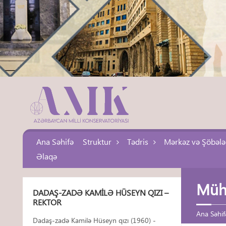
Ana Səhifə
Struktur
Tədris
Mərkəz və Şöbələ
Əlaqə
Müha
DADAŞ-ZADƏ KAMILƏ HÜSEYN QIZI –
REKTOR
Ana Səhif
Dadaş-zadə Kamilə Hüseyn qızı (1960) -