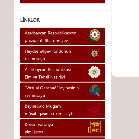
LINKLƏR
Azərbaycan Respublikasının
prezidenti İlham Əliyev
Heydər Əliyev fondunun
rəsmi saytı
Azərbaycan Respublikası
Elm və Təhsil Nazirliyi
“Virtual Qarabağ” layihəsinin
rəsmi saytı
Beynəlxalq Muğam
müsabiqəsinin rəsmi saytı
Konservatoriya
elmi jurnalı