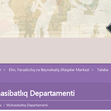
r
Elm, Yaradıcılıq və Beynəlxalq Əlaqələr Mərkəzi
Tələbə
sibatlıq Departamenti
ə
Mühasibatlıq Departamenti