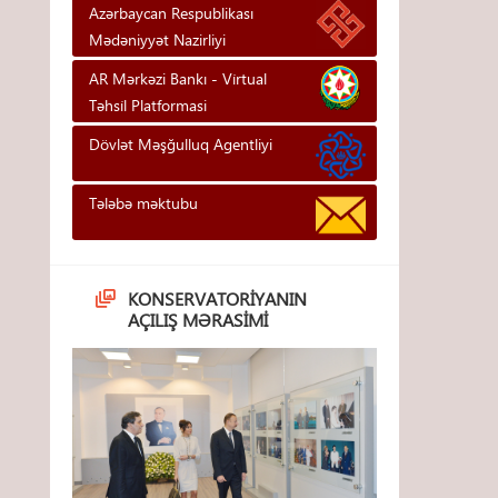
Azərbaycan Respublikası
Mədəniyyət Nazirliyi
AR Mərkəzi Bankı - Vi̇rtual
Təhsi̇l Platformasi
Dövlət Məşğulluq Agentliyi
Tələbə məktubu
KONSERVATORIYANIN
AÇILIŞ MƏRASIMI