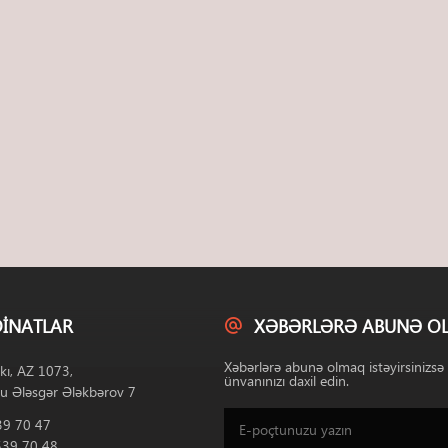
INATLAR
XƏBƏRLƏRƏ ABUNƏ O
Xəbərlərə abunə olmaq istəyirsinizsə
kı, AZ 1073,
ünvanınızı daxil edin.
u Ələsgər Ələkbərov 7
39 70 47
539 70 48