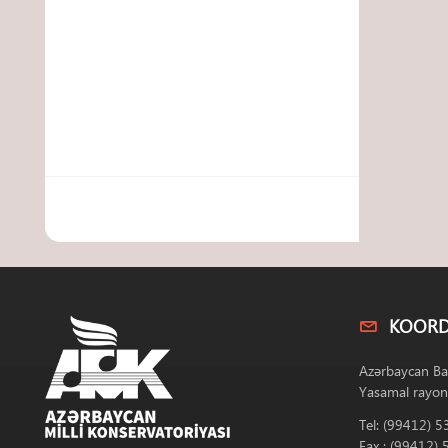
KOORD
Azərbaycan Ba
Yasamal rayon
Tel: (99412) 5
Fax : (99412) 