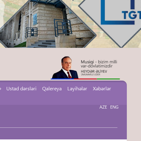
Ustad dərsləri
Qalereya
Layihələr
Xəbərlər
AZE
ENG