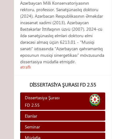
Azərbaycan Milli Konservatoriyasının
rektoru, professor. Sənətşünaslıq doktoru
(2024), Azərbacan Respublikasının Əməkdar
incəsənət xadimi (2013), Azərbaycan
Bəstəkarlar İttifaqının üzvü (2007). 2024-cü
ildə sənətşünaslıq elmləri doktoru elmi
dərəcəsi almaq üçün 6213.01 - “Musiqi
sənəti” ixtisasında “Azərbaycan qəhrəmanlıq
eposunun musiqi sinergetikası” mövzusunda
dissertasiya müdafiə etmişdir.
ətraflı
DISSERTASIYA ŞURASI FD 2.55
Dissertasiya Şurası
FD 2.55
Elanlar
Seminar
Müdafiə