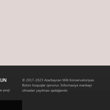
LUN
© 2017-2023 Azərbaycan Milli Konservatoriyası
Bütün hüquqlar qorunur. İnformasiya mənbəyi
 e-poçt
olmadan yayılması qadağandır.