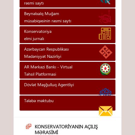
rəsmi saytı
Beynəlxalq Muğam
müsabiqəsinin rəsmi saytı
Konservatoriya
elmi jurnalı
Azərbaycan Respublikası
Mədəniyyət Nazirliyi
AR Mərkəzi Bankı - Vi̇rtual
Təhsi̇l Platformasi
Dövlət Məşğulluq Agentliyi
Tələbə məktubu
KONSERVATORIYANIN AÇILIŞ
MƏRASIMI