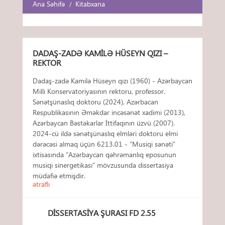
Ana Səhifə
Kitabxana
DADAŞ-ZADƏ KAMILƏ HÜSEYN QIZI –
REKTOR
Dadaş-zadə Kamilə Hüseyn qızı (1960) - Azərbaycan
Milli Konservatoriyasının rektoru, professor.
Sənətşünaslıq doktoru (2024), Azərbacan
Respublikasının Əməkdar incəsənət xadimi (2013),
Azərbaycan Bəstəkarlar İttifaqının üzvü (2007).
2024-cü ildə sənətşünaslıq elmləri doktoru elmi
dərəcəsi almaq üçün 6213.01 - “Musiqi sənəti”
ixtisasında “Azərbaycan qəhrəmanlıq eposunun
musiqi sinergetikası” mövzusunda dissertasiya
müdafiə etmişdir.
ətraflı
DISSERTASIYA ŞURASI FD 2.55