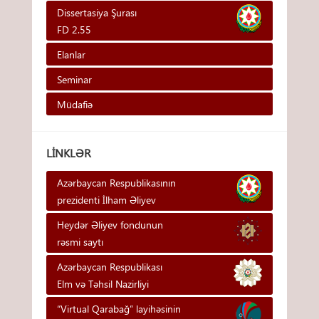
Dissertasiya Şurası
FD 2.55
Elanlar
Seminar
Müdafiə
LINKLƏR
Azərbaycan Respublikasının
prezidenti İlham Əliyev
Heydər Əliyev fondunun
rəsmi saytı
Azərbaycan Respublikası
Elm və Təhsil Nazirliyi
“Virtual Qarabağ” layihəsinin