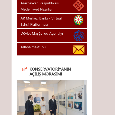
Azərbaycan Respublikası
Mədəniyyət Nazirliyi
AR Mərkəzi Bankı - Vi̇rtual
Təhsi̇l Platformasi
Dövlət Məşğulluq Agentliyi
Tələbə məktubu
KONSERVATORIYANIN
AÇILIŞ MƏRASIMI