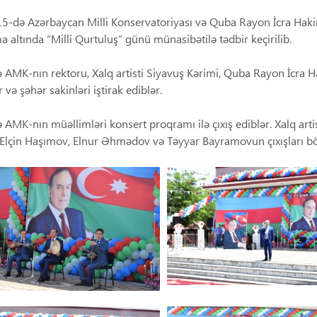
5-də Azərbaycan Milli Konservatoriyası və Quba Rayon İcra Hakimi
a altında “Milli Qurtuluş” günü münasibətilə tədbir keçirilib.
 AMK-nın rektoru, Xalq artisti Siyavuş Kərimi, Quba Rayon İcra H
 və şəhər sakinləri iştirak ediblər.
 AMK-nın müəllimləri konsert proqramı ilə çıxış ediblər. Xalq ar
r Elçin Haşımov, Elnur Əhmədov və Təyyar Bayramovun çıxışları b