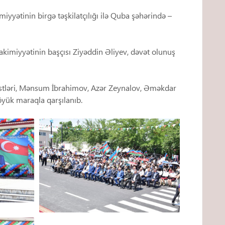
yyətinin birgə təşkilatçılığı ilə Quba şəhərində –
akimiyyətinin başçısı Ziyəddin Əliyev, dəvət olunuş
tistləri, Mənsum İbrahimov, Azər Zeynalov, Əməkdar
öyük maraqla qarşılanıb.