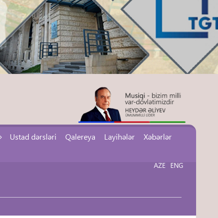
Ustad dərsləri
Qalereya
Layihələr
Xəbərlər
AZE
ENG