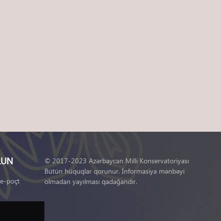
LUN
© 2017-2023 Azərbaycan Milli Konservatoriyası
Bütün hüquqlar qorunur. İnformasiya mənbəyi
 e-poçt
olmadan yayılması qadağandır.