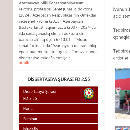
Azərbaycan Milli Konservatoriyasının
İyunun 1
rektoru, professor. Sənətşünaslıq doktoru
(2024), Azərbacan Respublikasının Əməkdar
açıq səm
incəsənət xadimi (2013), Azərbaycan
Bəstəkarlar İttifaqının üzvü (2007). 2024-cü
Tədbirdə
ildə sənətşünaslıq elmləri doktoru elmi
qonaqlar
dərəcəsi almaq üçün 6213.01 - “Musiqi
sənəti” ixtisasında “Azərbaycan qəhrəmanlıq
Tədbirdə
eposunun musiqi sinergetikası” mövzusunda
artistlə
dissertasiya müdafiə etmişdir.
ətraflı
DISSERTASIYA ŞURASI FD 2.55
Dissertasiya Şurası
FD 2.55
Elanlar
Seminar
Müdafiə