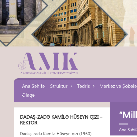
Ana Səhifə
Struktur
Tədris
Mərkəz və Şöbələ
Əlaqə
“Mil
DADAŞ-ZADƏ KAMILƏ HÜSEYN QIZI –
REKTOR
Ana Səhif
Dadaş-zadə Kamilə Hüseyn qızı (1960) -