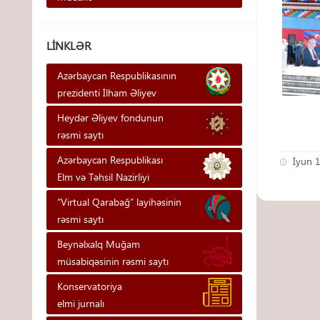
LINKLƏR
Azərbaycan Respublikasının
prezidenti İlham Əliyev
Heydər Əliyev fondunun
rəsmi saytı
Azərbaycan Respublikası
İyun 
Elm və Təhsil Nazirliyi
“Virtual Qarabağ” layihəsinin
rəsmi saytı
Beynəlxalq Muğam
müsabiqəsinin rəsmi saytı
Konservatoriya
elmi jurnalı