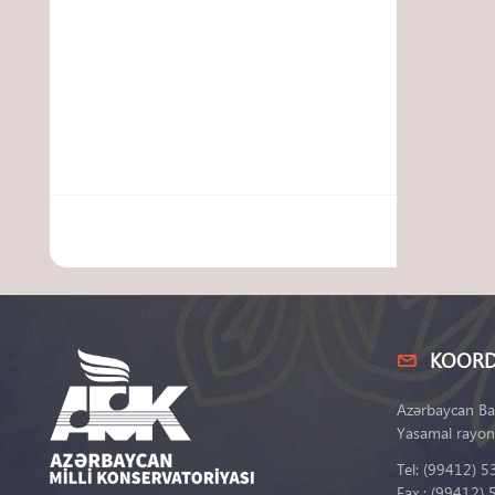
KOORD
Azərbaycan Ba
Yasamal rayon
Tel: (99412) 5
Fax : (99412) 