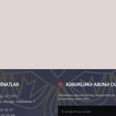
INATLAR
XƏBƏRLƏRƏ ABUNƏ O
Xəbərlərə abunə olmaq istəyirsinizsə
kı, AZ 1073,
ünvanınızı daxil edin.
u Ələsgər Ələkbərov 7
39 70 47
539 70 48