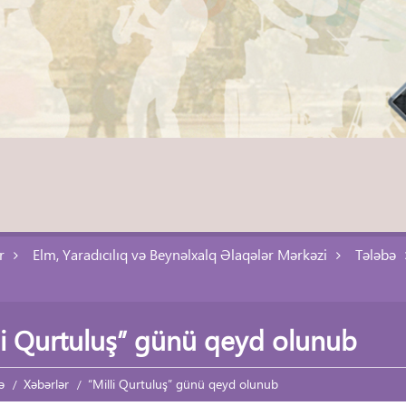
r
Elm, Yaradıcılıq və Beynəlxalq Əlaqələr Mərkəzi
Tələbə
li Qurtuluş” günü qeyd olunub
ə
Xəbərlər
“Milli Qurtuluş” günü qeyd olunub