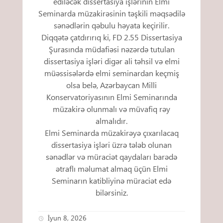
ediləcək dissertasiya işlərinin Elmi
Seminarda müzakirəsinin təşkili məqsədilə
sənədlərin qəbulu həyata keçirilir.
Diqqətə çatdırırıq ki, FD 2.55 Dissertasiya
Şurasında müdafiəsi nəzərdə tutulan
dissertasiya işləri digər ali təhsil və elmi
müəssisələrdə elmi seminardan keçmiş
olsa belə, Azərbaycan Milli
Konservatoriyasının Elmi Seminarında
müzakirə olunmalı və müvafiq rəy
almalıdır.
Elmi Seminarda müzakirəyə çıxarılacaq
dissertasiya işləri üzrə tələb olunan
sənədlər və müraciət qaydaları barədə
ətraflı məlumat almaq üçün Elmi
Seminarın katibliyinə müraciət edə
bilərsiniz.
İyun 8, 2026