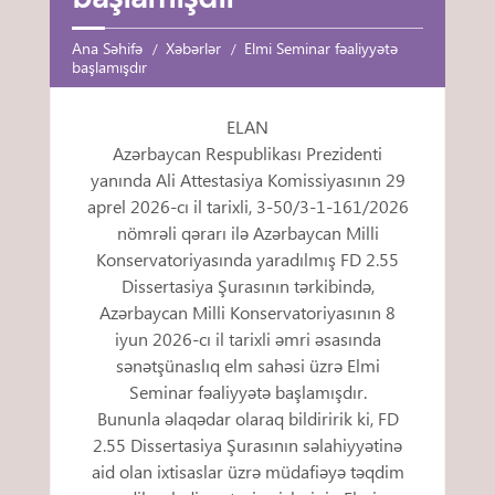
Ana Səhifə
Xəbərlər
Elmi Seminar fəaliyyətə
başlamışdır
ELAN
Azərbaycan Respublikası Prezidenti
yanında Ali Attestasiya Komissiyasının 29
aprel 2026-cı il tarixli, 3-50/3-1-161/2026
nömrəli qərarı ilə Azərbaycan Milli
Konservatoriyasında yaradılmış FD 2.55
Dissertasiya Şurasının tərkibində,
Azərbaycan Milli Konservatoriyasının 8
iyun 2026-cı il tarixli əmri əsasında
sənətşünaslıq elm sahəsi üzrə Elmi
Seminar fəaliyyətə başlamışdır.
Bununla əlaqədar olaraq bildiririk ki, FD
2.55 Dissertasiya Şurasının səlahiyyətinə
aid olan ixtisaslar üzrə müdafiəyə təqdim