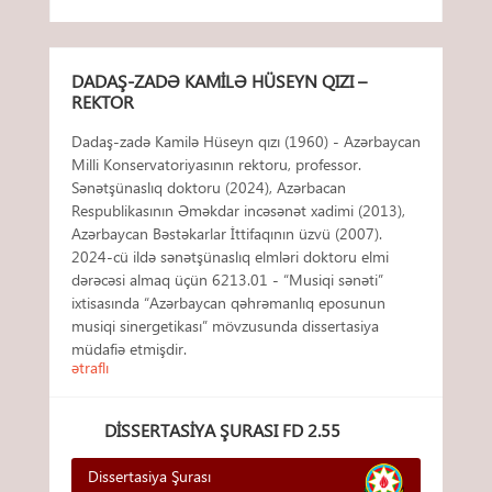
DADAŞ-ZADƏ KAMILƏ HÜSEYN QIZI –
REKTOR
Dadaş-zadə Kamilə Hüseyn qızı (1960) - Azərbaycan
Milli Konservatoriyasının rektoru, professor.
Sənətşünaslıq doktoru (2024), Azərbacan
Respublikasının Əməkdar incəsənət xadimi (2013),
Azərbaycan Bəstəkarlar İttifaqının üzvü (2007).
2024-cü ildə sənətşünaslıq elmləri doktoru elmi
dərəcəsi almaq üçün 6213.01 - “Musiqi sənəti”
ixtisasında “Azərbaycan qəhrəmanlıq eposunun
musiqi sinergetikası” mövzusunda dissertasiya
müdafiə etmişdir.
ətraflı
DISSERTASIYA ŞURASI FD 2.55
Dissertasiya Şurası