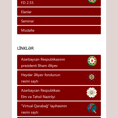
FD 2.55
Elanlar
Seminar
Müdafiə
LINKLƏR
Azərbaycan Respublikasının
prezidenti İlham Əliyev
Heydər Əliyev fondunun
rəsmi saytı
Azərbaycan Respublikası
Elm və Təhsil Nazirliyi
“Virtual Qarabağ” layihəsinin
rəsmi saytı