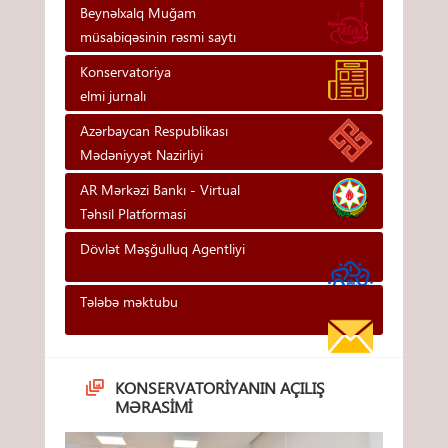
Beynəlxalq Muğam
müsabiqəsinin rəsmi saytı
Konservatoriya
elmi jurnalı
Azərbaycan Respublikası
Mədəniyyət Nazirliyi
AR Mərkəzi Bankı - Vi̇rtual
Təhsi̇l Platformasi
Dövlət Məşğulluq Agentliyi
Tələbə məktubu
KONSERVATORIYANIN AÇILIŞ
MƏRASIMI