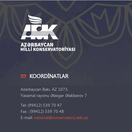
KOORDINATLAR
Azərbaycan Bakı, AZ 1073,
Yasamal rayonu Ələsgər Ələkbərov 7
Tel: (99412) 539 70 47
Fax : (99412) 539 70 48
E-mail:
national@conservatory.edu.az