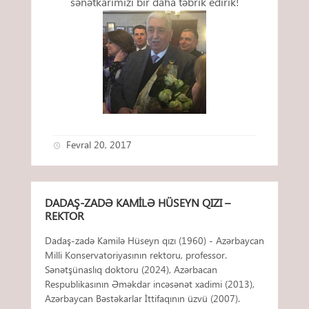
sənətkarımızı bir daha təbrik edirik!
Fevral 20, 2017
DADAŞ-ZADƏ KAMILƏ HÜSEYN QIZI –
REKTOR
Dadaş-zadə Kamilə Hüseyn qızı (1960) - Azərbaycan
Milli Konservatoriyasının rektoru, professor.
Sənətşünaslıq doktoru (2024), Azərbacan
Respublikasının Əməkdar incəsənət xadimi (2013),
Azərbaycan Bəstəkarlar İttifaqının üzvü (2007).