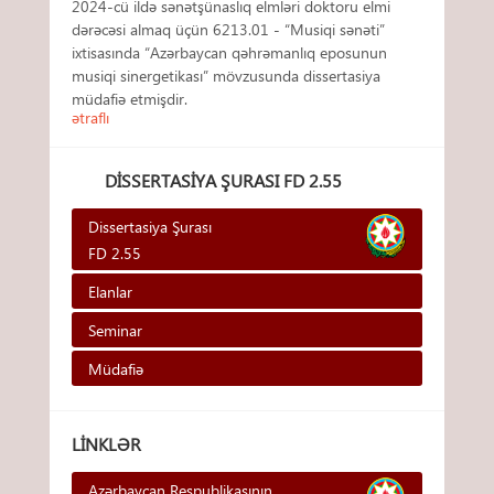
2024-cü ildə sənətşünaslıq elmləri doktoru elmi
dərəcəsi almaq üçün 6213.01 - “Musiqi sənəti”
ixtisasında “Azərbaycan qəhrəmanlıq eposunun
musiqi sinergetikası” mövzusunda dissertasiya
müdafiə etmişdir.
ətraflı
DISSERTASIYA ŞURASI FD 2.55
Dissertasiya Şurası
FD 2.55
Elanlar
Seminar
Müdafiə
LINKLƏR
Azərbaycan Respublikasının