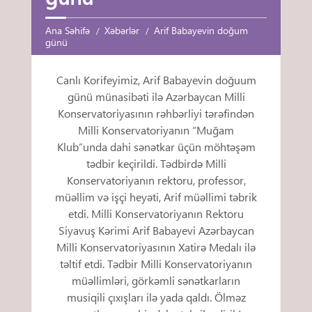
Ana Səhifə
Xəbərlər
Arif Babayevin doğum
günü
Canlı Korifeyimiz, Arif Babayevin doğuum
günü münasibəti ilə Azərbaycan Milli
Konservatoriyasının rəhbərliyi tərəfindən
Milli Konservatoriyanın “Muğam
Klub”unda dahi sənətkar üçün möhtəşəm
tədbir keçirildi. Tədbirdə Milli
Konservatoriyanın rektoru, professor,
müəllim və işçi heyəti, Arif müəllimi təbrik
etdi. Milli Konservatoriyanın Rektoru
Siyavuş Kərimi Arif Babayevi Azərbaycan
Milli Konservatoriyasının Xatirə Medalı ilə
təltif etdi. Tədbir Milli Konservatoriyanın
müəllimləri, görkəmli sənətkarların
musiqili çıxışları ilə yada qaldı. Ölməz