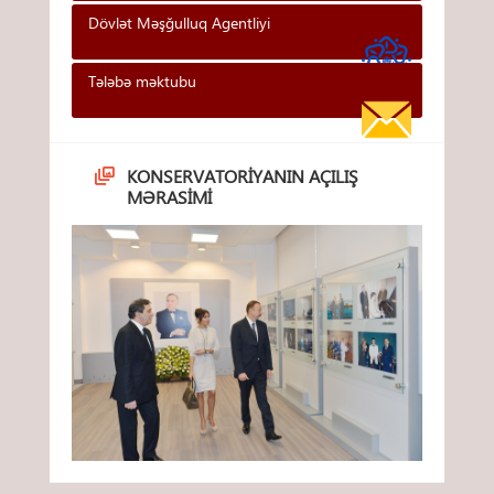
Dövlət Məşğulluq Agentliyi
Tələbə məktubu
KONSERVATORIYANIN AÇILIŞ
MƏRASIMI