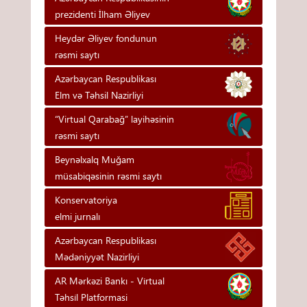
prezidenti İlham Əliyev
Heydər Əliyev fondunun
rəsmi saytı
Azərbaycan Respublikası
Elm və Təhsil Nazirliyi
“Virtual Qarabağ” layihəsinin
rəsmi saytı
Beynəlxalq Muğam
müsabiqəsinin rəsmi saytı
Konservatoriya
elmi jurnalı
Azərbaycan Respublikası
Mədəniyyət Nazirliyi
AR Mərkəzi Bankı - Vi̇rtual
Təhsi̇l Platformasi