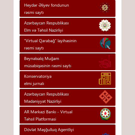
Heydər Əliyev fondunun
rəsmi saytı
Azərbaycan Respublikası
Elm və Təhsil Nazirliyi
“Virtual Qarabağ” layihəsinin
rəsmi saytı
Beynəlxalq Muğam
müsabiqəsinin rəsmi saytı
Konservatoriya
elmi jurnalı
Azərbaycan Respublikası
Mədəniyyət Nazirliyi
AR Mərkəzi Bankı - Vi̇rtual
Təhsi̇l Platformasi
Dövlət Məşğulluq Agentliyi