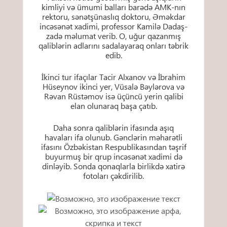
kimliyi və ümumi balları barədə AMK-nın
rektoru, sənətşünaslıq doktoru, Əməkdar
incəsənət xadimi, professor Kamilə Dadaş-
zadə məlumat verib. O, uğur qazanmış
qaliblərin adlarını sadalayaraq onları təbrik
edib.
İkinci tur ifaçılar Tacir Alxanov və İbrahim
Hüseynov ikinci yer, Vüsalə Bəylərova və
Rəvan Rüstəmov isə üçüncü yerin qalibi
elan olunaraq başa çatıb.
Daha sonra qaliblərin ifasında aşıq
havaları ifa olunub. Gənclərin məharətli
ifasını Özbəkistan Respublikasından təşrif
buyurmuş bir qrup incəsənət xadimi də
dinləyib. Sonda qonaqlarla birlikdə xatirə
fotoları çəkdirilib.