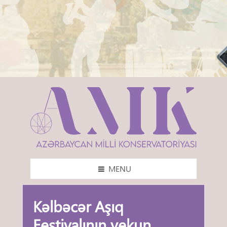
MENU
Kəlbəcər Aşıq
Festivalının yekun