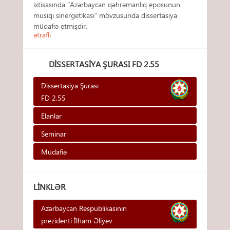
ixtisasında “Azərbaycan qəhrəmanlıq eposunun
musiqi sinergetikası” mövzusunda dissertasiya
müdafiə etmişdir.
ətraflı
DISSERTASIYA ŞURASI FD 2.55
Dissertasiya Şurası
FD 2.55
Elanlar
Seminar
Müdafiə
LINKLƏR
Azərbaycan Respublikasının
prezidenti İlham Əliyev