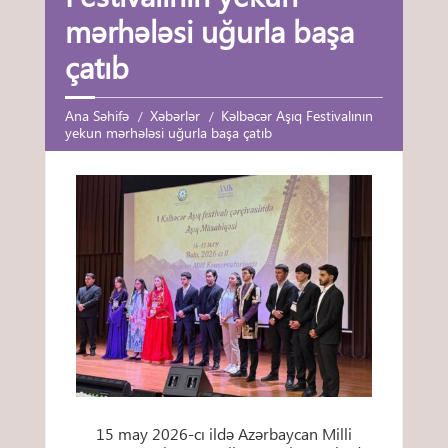
mərhələsi uğurla başa
çatıb
Ana Səhifə
Xəbərlər
Kəlbəcər Aşıq Festivalının
yekun mərhələsi uğurla başa çatıb
15 may 2026-cı ildə Azərbaycan Milli