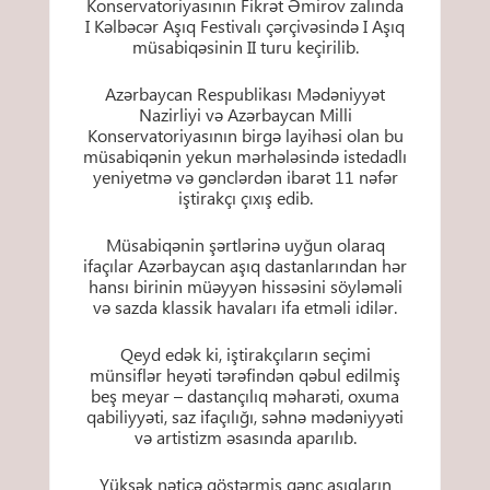
Konservatoriyasının Fikrət Əmirov zalında
I Kəlbəcər Aşıq Festivalı çərçivəsində I Aşıq
müsabiqəsinin II turu keçirilib.
Azərbaycan Respublikası Mədəniyyət
Nazirliyi və Azərbaycan Milli
Konservatoriyasının birgə layihəsi olan bu
müsabiqənin yekun mərhələsində istedadlı
yeniyetmə və gənclərdən ibarət 11 nəfər
iştirakçı çıxış edib.
Müsabiqənin şərtlərinə uyğun olaraq
ifaçılar Azərbaycan aşıq dastanlarından hər
hansı birinin müəyyən hissəsini söyləməli
və sazda klassik havaları ifa etməli idilər.
Qeyd edək ki, iştirakçıların seçimi
münsiflər heyəti tərəfindən qəbul edilmiş
beş meyar – dastançılıq məharəti, oxuma
qabiliyyəti, saz ifaçılığı, səhnə mədəniyyəti
və artistizm əsasında aparılıb.
Yüksək nəticə göstərmiş gənc aşıqların