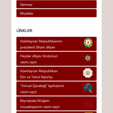
Seminar
Müdafiə
LINKLƏR
Azərbaycan Respublikasının
prezidenti İlham Əliyev
Heydər Əliyev fondunun
rəsmi saytı
Azərbaycan Respublikası
Elm və Təhsil Nazirliyi
“Virtual Qarabağ” layihəsinin
rəsmi saytı
Beynəlxalq Muğam
müsabiqəsinin rəsmi saytı