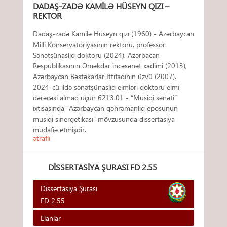
DADAŞ-ZADƏ KAMILƏ HÜSEYN QIZI –
REKTOR
Dadaş-zadə Kamilə Hüseyn qızı (1960) - Azərbaycan
Milli Konservatoriyasının rektoru, professor.
Sənətşünaslıq doktoru (2024), Azərbacan
Respublikasının Əməkdar incəsənət xadimi (2013),
Azərbaycan Bəstəkarlar İttifaqının üzvü (2007).
2024-cü ildə sənətşünaslıq elmləri doktoru elmi
dərəcəsi almaq üçün 6213.01 - “Musiqi sənəti”
ixtisasında “Azərbaycan qəhrəmanlıq eposunun
musiqi sinergetikası” mövzusunda dissertasiya
müdafiə etmişdir.
ətraflı
DISSERTASIYA ŞURASI FD 2.55
Dissertasiya Şurası
FD 2.55
Elanlar