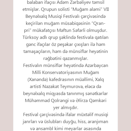
balaban ifaçısı Adəm Zərbəliyev təmsil
etmişlər. Qrupun solisti “Muğam aləmi” VII
Beynəlxalq Musiqi Festivalı çərçivəsində
keçirilən muğam müsabiqəsinin “Qran-
pri” mükafatçısı Məftun Səfərli olmuşdur.
Türksoy adlı qrup şəklində festivala qatılan
gənc ifaçılar öz peşəkar çıxışları ilə həm
tamaşaçıların, həm də münsiflər heyətinin
rəğbətini qazanmışlar.
Festivalın münsiflər heyətində Azərbaycan
Milli Konservatoriyasının Muğam
(Xanəndə) kafedrasının müəllimi, Xalq
artisti Nəzakət Teymurova, eləcə də
beynəlxalq miqyasda tanınmış sənətkarlar
Mühəmməd Qolrəngi və Əlirza Qəmkəri
yer almışdır.
Festival çərçivəsində ifalar müxtəlif musiqi
janrları və üslubları duyğu, hiss, aranjıman
və ansambl kimi meyarlar əsasında