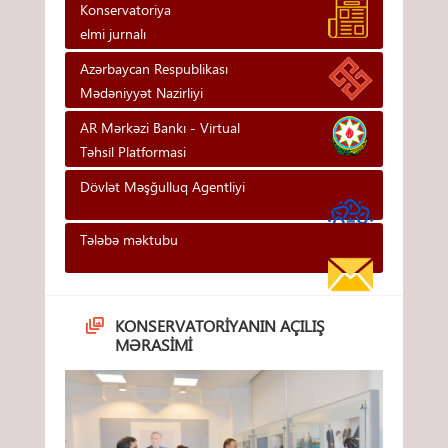
Konservatoriya
elmi jurnalı
Azərbaycan Respublikası
Mədəniyyət Nazirliyi
AR Mərkəzi Bankı - Vi̇rtual
Təhsi̇l Platformasi
Dövlət Məşğulluq Agentliyi
Tələbə məktubu
KONSERVATORIYANIN AÇILIŞ
MƏRASIMI