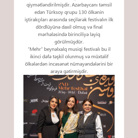
qiymətləndirilmişdir. Azərbaycanı təmsil
edən Türksoy qrupu 130 ölkənin
iştirakçıları arasında seçilərək festivalın ilk
dördlüyünə daxil olmuş və final
mərhələsində birinciliyə layiq
görülmüşdür.
“Mehr” beynəlxalq musiqi festivalı bu il
ikinci dəfə təşkil olunmuş və müxtəlif
ölkələrdən incəsənət nümayəndələrini bir
araya gətirmişdir.