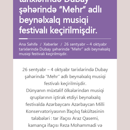
şəhərində “Mehr” adlı
beynəlxalq musiqi
festivalı keçirilmişdir.
Ana Səhifə
Xəbərlər
26 sentyabr – 4 oktyabr
tarixlərində Dubay şəhərində “Mehr” adlı beynəlxalq
musiqi festivalı keçirilmişdir.
26 sentyabr – 4 oktyabr tarixlərində Dubay
şəhərində “Mehr” adlı beynəlxalq musiqi
festivalı keçirilmişdir.
Dünyanın müxtəlif ölkələrindən musiqi
qruplarının iştirak etdiyi beynəlxalq
festivalda Azərbaycanı Azərbaycan Milli
Konservatoriyasının İfaçılıq fakültəsinin
tələbələri : tar ifaçısı Araz Qasemi,
kamança ifaçısı Reza Mohammadi və