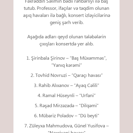
Fəxrəddin Səlimin bədii rəhbərliyi ilə baş
tutub. Professor, ifaçılar və təqdim olunan
aşıq havaları ilə bağlı, konsert izləyicilərinə
geniş şərh verib.
Aşağıda adları qeyd olunan tələbələrin
çıxışları konsertdə yer alıb.
Şirinbala Şirinov – “Baş Müxəmməs”,
“Yanıq kərəmi”
Tovhid Novruzi – “Qaraçı havası”
Rahib Alıxanov – “Ayaq Cəlili”
Ramal Hüseynli – “Urfani”
Rəşad Mirzəzadə – “Dilqəmi”
Mübariz Poladov – “Dü beyti”
Züleyxa Mahmudova, Günel Yusifova –
“Naxçivani havası”