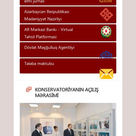
elmi jurnalı
Azərbaycan Respublikası
Mədəniyyət Nazirliyi
AR Mərkəzi Bankı - Vi̇rtual
Təhsi̇l Platformasi
Dövlət Məşğulluq Agentliyi
Tələbə məktubu
KONSERVATORIYANIN AÇILIŞ
MƏRASIMI