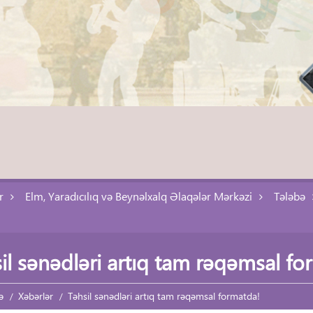
r
Elm, Yaradıcılıq və Beynəlxalq Əlaqələr Mərkəzi
Tələbə
il sənədləri artıq tam rəqəmsal fo
ə
Xəbərlər
Təhsil sənədləri artıq tam rəqəmsal formatda!