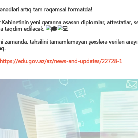
sənədləri artıq tam rəqəmsal formatda!
r Kabinetinin yeni qərarına əsasən diplomlar, attestatlar, se
a təqdim ediləcək.
i zamanda, təhsilini tamamlamayan şəxslərə verilən arayı
aq.
https://edu.gov.az/az/news-and-updates/22728-1