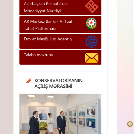
Azərbaycan Respublikası
Mədəniyyət Nazirliyi
AR Mərkəzi Bankı - Vi̇rtual
Təhsi̇l Platformasi
Dövlət Məşğulluq Agentliyi
Tələbə məktubu
KONSERVATORIYANIN
AÇILIŞ MƏRASIMI