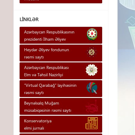
LINKLƏR
Azərbaycan Respublikasının
prezidenti İlham Əliyev
Heydər Əliyev fondunun
rəsmi saytı
Azərbaycan Respublikası
Elm və Təhsil Nazirliyi
“Virtual Qarabağ” layihəsinin
rəsmi saytı
Beynəlxalq Muğam
müsabiqəsinin rəsmi saytı
Konservatoriya
elmi jurnalı