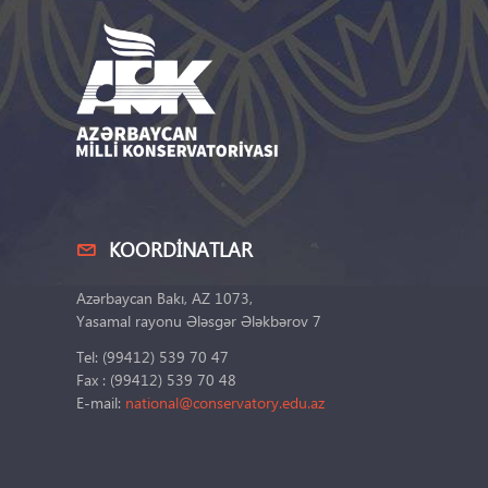
KOORDINATLAR
Azərbaycan Bakı, AZ 1073,
Yasamal rayonu Ələsgər Ələkbərov 7
Tel: (99412) 539 70 47
Fax : (99412) 539 70 48
E-mail:
national@conservatory.edu.az