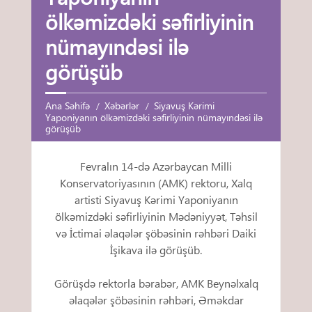
ölkəmizdəki səfirliyinin
nümayındəsi ilə
görüşüb
Ana Səhifə
Xəbərlər
Siyavuş Kərimi
Yaponiyanın ölkəmizdəki səfirliyinin nümayındəsi ilə
görüşüb
Fevralın 14-də Azərbaycan Milli
Konservatoriyasının (AMK) rektoru, Xalq
artisti Siyavuş Kərimi Yaponiyanın
ölkəmizdəki səfirliyinin Mədəniyyət, Təhsil
və İctimai əlaqələr şöbəsinin rəhbəri Daiki
İşikava ilə görüşüb.
Görüşdə rektorla bərabər, AMK Beynəlxalq
əlaqələr şöbəsinin rəhbəri, Əməkdar