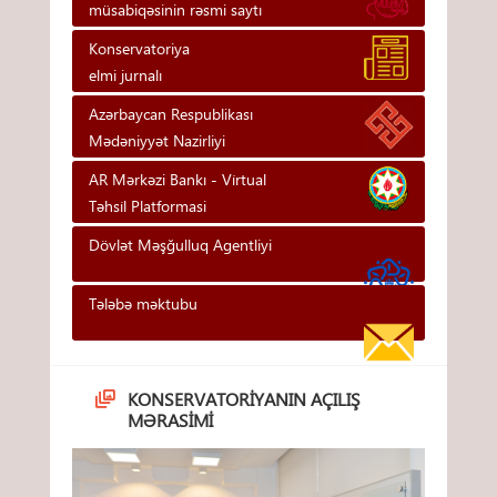
müsabiqəsinin rəsmi saytı
Konservatoriya
elmi jurnalı
Azərbaycan Respublikası
Mədəniyyət Nazirliyi
AR Mərkəzi Bankı - Vi̇rtual
Təhsi̇l Platformasi
Dövlət Məşğulluq Agentliyi
Tələbə məktubu
KONSERVATORIYANIN AÇILIŞ
MƏRASIMI