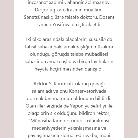
incəsənət xadimi Cahangir Zəlimxanov,
Dirijorluq kafedrasının müəllimi,
Sənətşünaslıq üzrə fəlsəfə doktoru, Dosent
Təranə Yusifova da iştirak etdi.
İki ölkə arasındakı əlaqələrin, xüsusilə də
təhsil sahəsindəki əməkdaşlığın müzakirə
olunduğu görüşdə tələbə mübadiləsi
sahəsində əməkdaşlıq və birgə layihələrin
həyata keçirilməsindən danışıldı.
Rektor S. Kərimi ilk olaraq qonağı
salamladı və onu Konservatoriyada
görməkdən məmnun olduğunu bildirdi.
Ötən illər ərzində də Yaponiya səfirliyi ilə
əlaqələrin sıx olduğunu bildirən rektor,
“Münasibətlərin qorunub saxlanılması
mədəniyyətlərin yaxınlaşmasına və
paylaşılmasına xidmət edir və bu, məni