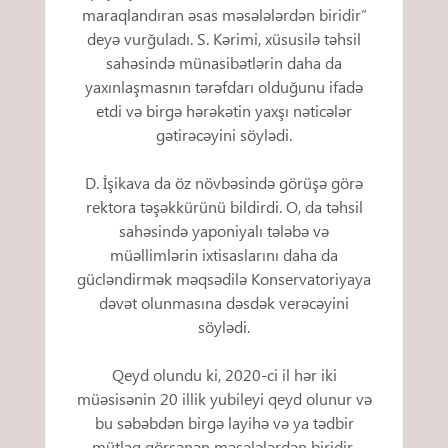
maraqlandıran əsas məsələlərdən biridir”
deyə vurğuladı. S. Kərimi, xüsusilə təhsil
sahəsində münasibətlərin daha da
yaxınlaşmasnın tərəfdarı olduğunu ifadə
etdi və birgə hərəkətin yaxşı nəticələr
gətirəcəyini söylədi.
D. İşikava da öz növbəsində görüşə görə
rektora təşəkkürünü bildirdi. O, da təhsil
sahəsində yaponiyalı tələbə və
müəllimlərin ixtisaslarını daha da
gücləndirmək məqsədilə Konservatoriyaya
dəvət olunmasına dəsdək verəcəyini
söylədi.
Qeyd olundu ki, 2020-ci il hər iki
müəsisənin 20 illik yubileyi qeyd olunur və
bu səbəbdən birgə layihə və ya tədbir
mütləq görsənən məsələlərdən biridir.