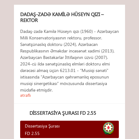
DADAŞ-ZADƏ KAMILƏ HÜSEYN QIZI –
REKTOR
Dadaş-zadə Kamilə Hüseyn qızı (1960) - Azərbaycan
Milli Konservatoriyasının rektoru, professor.
Sənətşünaslıq doktoru (2024), Azərbacan
Respublikasının Əməkdar incəsənət xadimi (2013),
Azərbaycan Bəstəkarlar İttifaqının üzvü (2007).
2024-cü ildə sənətşünaslıq elmləri doktoru elmi
dərəcəsi almaq üçün 6213.01 - “Musiqi sənəti”
ixtisasında “Azərbaycan qəhrəmanlıq eposunun
musiqi sinergetikası” mövzusunda dissertasiya
müdafiə etmişdir.
ətraflı
DISSERTASIYA ŞURASI FD 2.55
Dissertasiya Şurası
FD 2.55