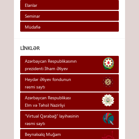
Elanlar
Seminar
Müdafiə
LINKLƏR
Azərbaycan Respublikasının
prezidenti İlham Əliyev
Heydər Əliyev fondunun
rəsmi saytı
Azərbaycan Respublikası
Elm və Təhsil Nazirliyi
“Virtual Qarabağ” layihəsinin
rəsmi saytı
Beynəlxalq Muğam