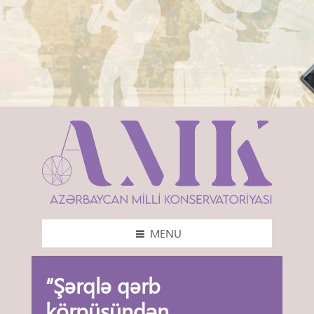
MENU
“Şərqlə qərb
körpüsündən