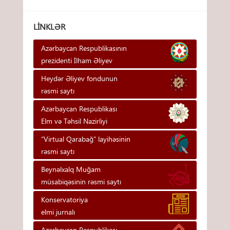
LINKLƏR
Azərbaycan Respublikasının
prezidenti İlham Əliyev
Heydər Əliyev fondunun
rəsmi saytı
Azərbaycan Respublikası
Elm və Təhsil Nazirliyi
“Virtual Qarabağ” layihəsinin
rəsmi saytı
Beynəlxalq Muğam
müsabiqəsinin rəsmi saytı
Konservatoriya
elmi jurnalı
Azərbaycan Respublikası