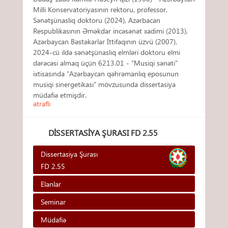
Milli Konservatoriyasının rektoru, professor.
Sənətşünaslıq doktoru (2024), Azərbacan
Respublikasının Əməkdar incəsənət xadimi (2013),
Azərbaycan Bəstəkarlar İttifaqının üzvü (2007).
2024-cü ildə sənətşünaslıq elmləri doktoru elmi
dərəcəsi almaq üçün 6213.01 - “Musiqi sənəti”
ixtisasında “Azərbaycan qəhrəmanlıq eposunun
musiqi sinergetikası” mövzusunda dissertasiya
müdafiə etmişdir.
ətraflı
DISSERTASIYA ŞURASI FD 2.55
Dissertasiya Şurası
FD 2.55
Elanlar
Seminar
Müdafiə