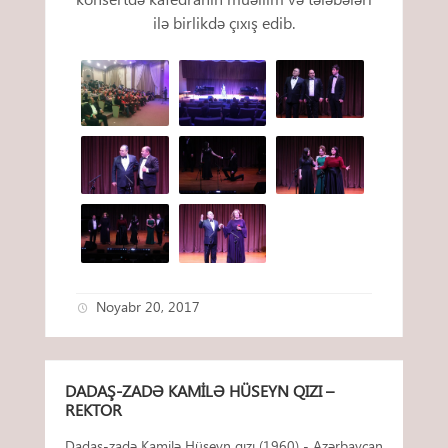
ilə birlikdə çıxış edib.
Noyabr 20, 2017
DADAŞ-ZADƏ KAMILƏ HÜSEYN QIZI –
REKTOR
Dadaş-zadə Kamilə Hüseyn qızı (1960) - Azərbaycan