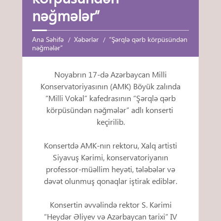
nəğmələr”
Ana Səhifə
Xəbərlər
“Şərqlə qərb körpüsündən
nəğmələr”
Noyabrın 17-də Azərbaycan Milli
Konservatoriyasının (AMK) Böyük zalında
“Milli Vokal” kafedrasının “Şərqlə qərb
körpüsündən nəğmələr” adlı konserti
keçirilib.
Konsertdə AMK-nın rektoru, Xalq artisti
Siyavuş Kərimi, konservatoriyanın
professor-müəllim heyəti, tələbələr və
dəvət olunmuş qonaqlar iştirak ediblər.
Konsertin əvvəlində rektor S. Kərimi
“Heydər Əliyev və Azərbaycan tarixi” IV