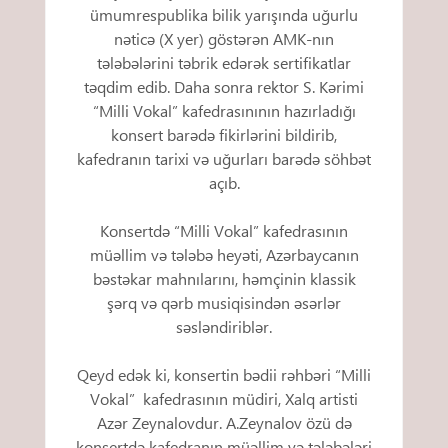
ümumrespublika bilik yarışında uğurlu
nəticə (X yer) göstərən AMK-nın
tələbələrini təbrik edərək sertifikatlar
təqdim edib. Daha sonra rektor S. Kərimi
“Milli Vokal” kafedrasınının hazırladığı
konsert barədə fikirlərini bildirib,
kafedranın tarixi və uğurları barədə söhbət
açıb.
Konsertdə “Milli Vokal” kafedrasının
müəllim və tələbə heyəti, Azərbaycanın
bəstəkar mahnılarını, həmçinin klassik
şərq və qərb musiqisindən əsərlər
səsləndiriblər.
Qeyd edək ki, konsertin bədii rəhbəri “Milli
Vokal” kafedrasının müdiri, Xalq artisti
Azər Zeynalovdur. A.Zeynalov özü də
konsertdə kafedranın müəllim və tələbələri