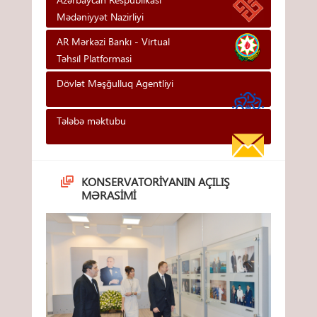
Mədəniyyət Nazirliyi
AR Mərkəzi Bankı - Vi̇rtual
Təhsi̇l Platformasi
Dövlət Məşğulluq Agentliyi
Tələbə məktubu
KONSERVATORIYANIN AÇILIŞ
MƏRASIMI