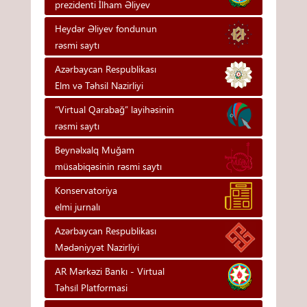
prezidenti İlham Əliyev
Heydər Əliyev fondunun
rəsmi saytı
Azərbaycan Respublikası
Elm və Təhsil Nazirliyi
“Virtual Qarabağ” layihəsinin
rəsmi saytı
Beynəlxalq Muğam
müsabiqəsinin rəsmi saytı
Konservatoriya
elmi jurnalı
Azərbaycan Respublikası
Mədəniyyət Nazirliyi
AR Mərkəzi Bankı - Vi̇rtual
Təhsi̇l Platformasi