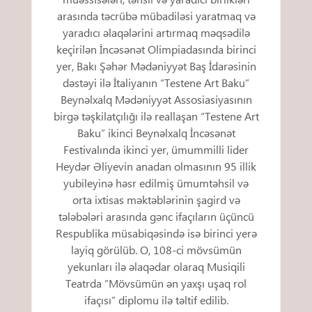
arasında təcrübə mübadiləsi yaratmaq və
yaradıcı əlaqələrini artırmaq məqsədilə
keçirilən İncəsənət Olimpiadasında birinci
yer, Bakı Şəhər Mədəniyyət Baş İdarəsinin
dəstəyi ilə İtaliyanın “Testene Art Baku”
Beynəlxalq Mədəniyyət Assosiasiyasının
birgə təşkilatçılığı ilə reallaşan “Testene Art
Baku” ikinci Beynəlxalq İncəsənət
Festivalında ikinci yer, ümummilli lider
Heydər Əliyevin anadan olmasının 95 illik
yubileyinə həsr edilmiş ümumtəhsil və
orta ixtisas məktəblərinin şagird və
tələbələri arasında gənc ifaçıların üçüncü
Respublika müsabiqəsində isə birinci yerə
layiq görülüb. O, 108-ci mövsümün
yekunları ilə əlaqədar olaraq Musiqili
Teatrda “Mövsümün ən yaxşı uşaq rol
ifaçısı” diplomu ilə təltif edilib.