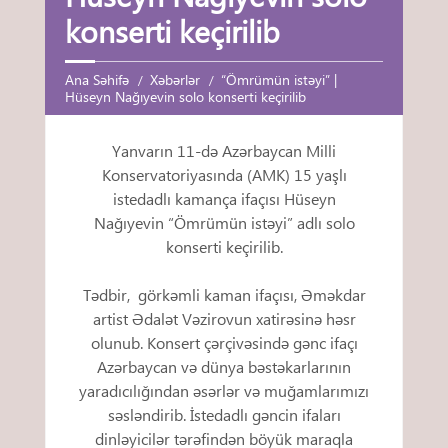
konserti keçirilib
Ana Səhifə
Xəbərlər
“Ömrümün istəyi” |
Hüseyn Nağıyevin solo konserti keçirilib
Yanvarın 11-də Azərbaycan Milli
Konservatoriyasında (AMK) 15 yaşlı
istedadlı kamança ifaçısı Hüseyn
Nağıyevin “Ömrümün istəyi” adlı solo
konserti keçirilib.
Tədbir, görkəmli kaman ifaçısı, Əməkdar
artist Ədalət Vəzirovun xatirəsinə həsr
olunub. Konsert çərçivəsində gənc ifaçı
Azərbaycan və dünya bəstəkarlarının
yaradıcılığından əsərlər və muğamlarımızı
səsləndirib. İstedadlı gəncin ifaları
dinləyicilər tərəfindən böyük maraqla