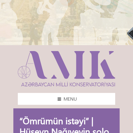
MENU
“Ömrümün istəyi” |
Hüseyn Nağıyevin solo