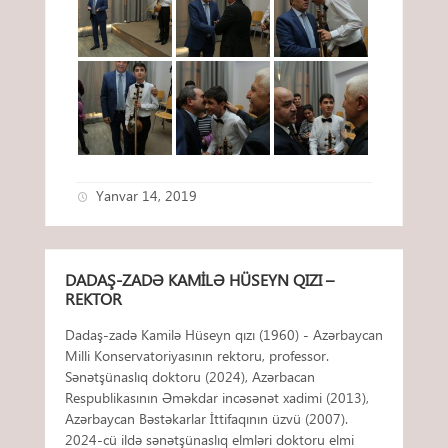
Yanvar 14, 2019
DADAŞ-ZADƏ KAMILƏ HÜSEYN QIZI –
REKTOR
Dadaş-zadə Kamilə Hüseyn qızı (1960) - Azərbaycan
Milli Konservatoriyasının rektoru, professor.
Sənətşünaslıq doktoru (2024), Azərbacan
Respublikasının Əməkdar incəsənət xadimi (2013),
Azərbaycan Bəstəkarlar İttifaqının üzvü (2007).
2024-cü ildə sənətşünaslıq elmləri doktoru elmi