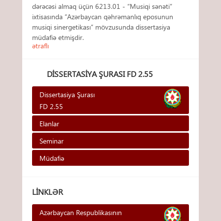
dərəcəsi almaq üçün 6213.01 - “Musiqi sənəti”
ixtisasında “Azərbaycan qəhrəmanlıq eposunun
musiqi sinergetikası” mövzusunda dissertasiya
müdafiə etmişdir.
ətraflı
DISSERTASIYA ŞURASI FD 2.55
Dissertasiya Şurası
FD 2.55
Elanlar
Seminar
Müdafiə
LINKLƏR
Azərbaycan Respublikasının