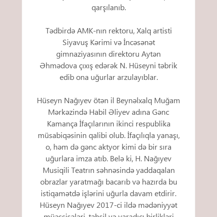
qarşılanıb.
Tədbirdə AMK-nın rektoru, Xalq artisti
Siyavuş Kərimi və İncəsənət
gimnaziyasının direktoru Aytən
Əhmədova çıxış edərək N. Hüseyni təbrik
edib ona uğurlar arzulayıblar.
Hüseyn Nağıyev ötən il Beynəlxalq Muğam
Mərkəzində Habil Əliyev adına Gənc
Kamança İfaçılarının ikinci respublika
müsabiqəsinin qalibi olub. İfaçılıqla yanaşı,
o, həm də gənc aktyor kimi də bir sıra
uğurlara imza atıb. Belə ki, H. Nağıyev
Musiqili Teatrın səhnəsində yaddaqalan
obrazlar yaratmağı bacarıb və hazırda bu
istiqamətdə işlərini uğurla davam etdirir.
Hüseyn Nağıyev 2017-ci ildə mədəniyyət
müəssisələri, təhsil və yaradıcı birlikləri