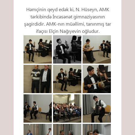
Həmçinin qeyd edək ki, N. Hüseyn, AMK
tərkibində İncəsənət gimnaziyasının
şagirdidir. AMK-nın müəllimi, tanınmış tar
ifaçısı Elçin Nağıyevin oğludur.