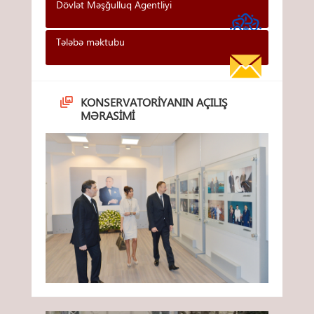
Dövlət Məşğulluq Agentliyi
Tələbə məktubu
KONSERVATORIYANIN AÇILIŞ
MƏRASIMI