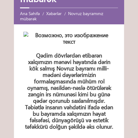
Ana Səhifə
Xəbərlər
Novruz bayramınız
mübarək
Qədim dövrlərdən etibarən
xalqımızın mənəvi həyatında dərin
kök salmış Novruz bayramı milli-
mədəni dəyərlərimizin
formalaşmasında mühüm rol
oynamış, nəsildən-nəslə ötürülərək
zəngin irs nümunəsi kimi bu günə
qədər qorunub saxlanılmışdır.
Təbiətlə insanın vəhdətini ifadə edən
bu bayramda xalqımızın həyat
fəlsəfəsi, dünyagörüşü və estetik
təfəkkürü dolğun şəkildə əks olunur.