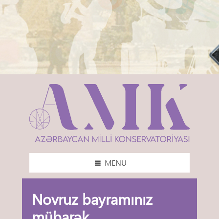
MENU
Novruz bayramınız
mübarək