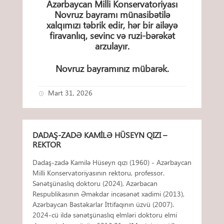
Azərbaycan Milli Konservatoriyası
Novruz bayramı münasibətilə
xalqımızı təbrik edir, hər bir ailəyə
firavanlıq, sevinc və ruzi-bərəkət
arzulayır.
Novruz bayramınız mübarək.
Mart 31, 2026
DADAŞ-ZADƏ KAMILƏ HÜSEYN QIZI –
REKTOR
Dadaş-zadə Kamilə Hüseyn qızı (1960) - Azərbaycan
Milli Konservatoriyasının rektoru, professor.
Sənətşünaslıq doktoru (2024), Azərbacan
Respublikasının Əməkdar incəsənət xadimi (2013),
Azərbaycan Bəstəkarlar İttifaqının üzvü (2007).
2024-cü ildə sənətşünaslıq elmləri doktoru elmi