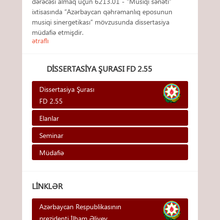
dərəcəsi almaq üçün 6213.01 - “Musiqi sənəti”
ixtisasında “Azərbaycan qəhrəmanlıq eposunun
musiqi sinergetikası” mövzusunda dissertasiya
müdafiə etmişdir.
ətraflı
DISSERTASIYA ŞURASI FD 2.55
Dissertasiya Şurası
FD 2.55
Elanlar
Seminar
Müdafiə
LINKLƏR
Azərbaycan Respublikasının
prezidenti İlham Əliyev