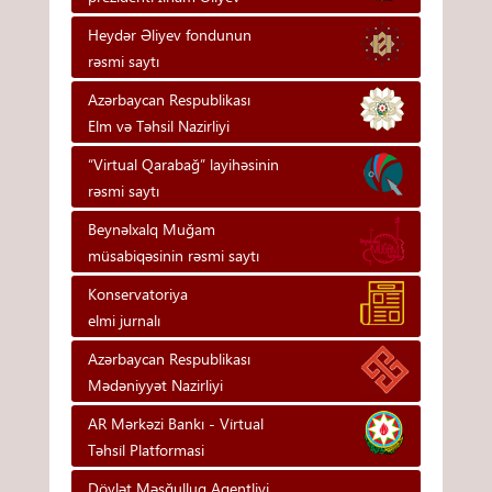
Heydər Əliyev fondunun
rəsmi saytı
Azərbaycan Respublikası
Elm və Təhsil Nazirliyi
“Virtual Qarabağ” layihəsinin
rəsmi saytı
Beynəlxalq Muğam
müsabiqəsinin rəsmi saytı
Konservatoriya
elmi jurnalı
Azərbaycan Respublikası
Mədəniyyət Nazirliyi
AR Mərkəzi Bankı - Vi̇rtual
Təhsi̇l Platformasi
Dövlət Məşğulluq Agentliyi