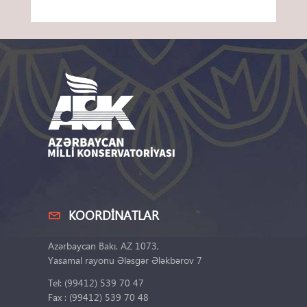
KOORDINATLAR
Azərbaycan Bakı, AZ 1073,
Yasamal rayonu Ələsgər Ələkbərov 7
Tel: (99412) 539 70 47
Fax : (99412) 539 70 48