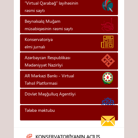
“Virtual Qarabağ” layihəsinin
rəsmi saytı
Beynəlxalq Muğam
müsabiqəsinin rəsmi saytı
Konservatoriya
elmi jurnalı
Azərbaycan Respublikası
Mədəniyyət Nazirliyi
AR Mərkəzi Bankı - Vi̇rtual
Təhsi̇l Platformasi
Dövlət Məşğulluq Agentliyi
Tələbə məktubu
KONSERVATORIYANIN AÇILIŞ