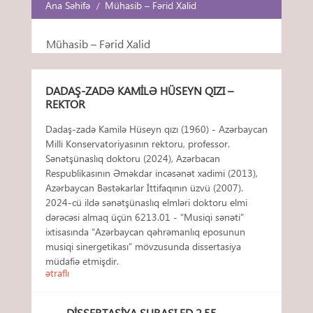
Ana Səhifə
Mühasib – Fərid Xalid
Mühasib – Fərid Xalid
DADAŞ-ZADƏ KAMILƏ HÜSEYN QIZI –
REKTOR
Dadaş-zadə Kamilə Hüseyn qızı (1960) - Azərbaycan
Milli Konservatoriyasının rektoru, professor.
Sənətşünaslıq doktoru (2024), Azərbacan
Respublikasının Əməkdar incəsənət xadimi (2013),
Azərbaycan Bəstəkarlar İttifaqının üzvü (2007).
2024-cü ildə sənətşünaslıq elmləri doktoru elmi
dərəcəsi almaq üçün 6213.01 - “Musiqi sənəti”
ixtisasında “Azərbaycan qəhrəmanlıq eposunun
musiqi sinergetikası” mövzusunda dissertasiya
müdafiə etmişdir.
ətraflı
DISSERTASIYA ŞURASI FD 2.55