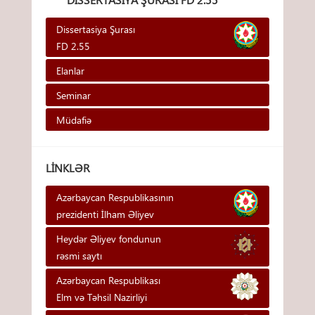
Dissertasiya Şurası
FD 2.55
Elanlar
Seminar
Müdafiə
LINKLƏR
Azərbaycan Respublikasının
prezidenti İlham Əliyev
Heydər Əliyev fondunun
rəsmi saytı
Azərbaycan Respublikası
Elm və Təhsil Nazirliyi