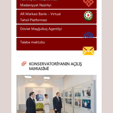
Mədəniyyət Nazirliyi
AR Mərkəzi Bankı - Vi̇rtual
Təhsi̇l Platformasi
Dövlət Məşğulluq Agentliyi
Tələbə məktubu
KONSERVATORIYANIN AÇILIŞ
MƏRASIMI