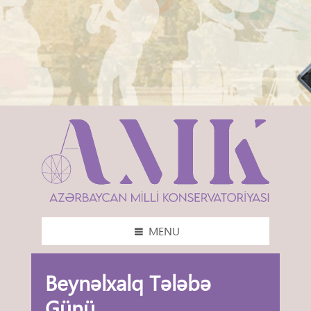
MENU
Beynəlxalq Tələbə
Günü