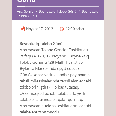
Ana Səhifə
Beynəlxalq Tələbə Günü
Beynəlxalq
Tələbə Günü
Noyabr 17, 2012
12:00 səhər
Beynəlxalq Tələbə Günü
Azərbaycan Tələbə Gənclər Təşkilatları
İttifaqı (ATGTİ) 17 Noyabr – Beynəlxalq
Tələbə Gününü “28 Mall” Ticarət və
Əyləncə Mərkəzində qeyd edəcək.
Gün.Az xəbər verir ki, tədbir paytaxtın ali
təhsil müəssisələrində təhsil alan əcnəbi
tələbələrin iştirakı ilə baş tutacaq.
Əsas məqsəd əcnəbi tələbələrlə yerli
tələbələr arasında əlaqələr qurmaq,
Azərbaycanın tələbə təşkilatlarını əcnəbi
tələbələrə tanıtmaqdır.