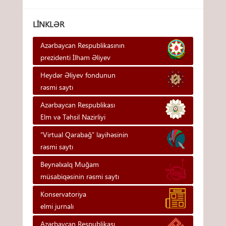
LINKLƏR
Azərbaycan Respublikasının
prezidenti İlham Əliyev
Heydər Əliyev fondunun
rəsmi saytı
Azərbaycan Respublikası
Elm və Təhsil Nazirliyi
“Virtual Qarabağ” layihəsinin
rəsmi saytı
Beynəlxalq Muğam
müsabiqəsinin rəsmi saytı
Konservatoriya
elmi jurnalı
Azərbaycan Respublikası