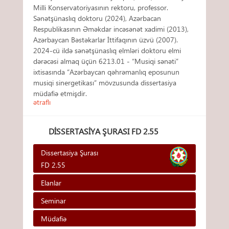
Milli Konservatoriyasının rektoru, professor.
Sənətşünaslıq doktoru (2024), Azərbacan
Respublikasının Əməkdar incəsənət xadimi (2013),
Azərbaycan Bəstəkarlar İttifaqının üzvü (2007).
2024-cü ildə sənətşünaslıq elmləri doktoru elmi
dərəcəsi almaq üçün 6213.01 - “Musiqi sənəti”
ixtisasında “Azərbaycan qəhrəmanlıq eposunun
musiqi sinergetikası” mövzusunda dissertasiya
müdafiə etmişdir.
ətraflı
DISSERTASIYA ŞURASI FD 2.55
Dissertasiya Şurası
FD 2.55
Elanlar
Seminar
Müdafiə