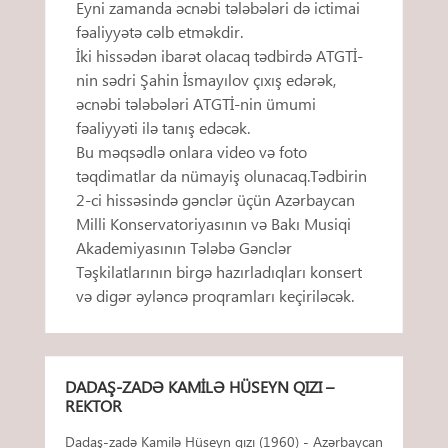
Eyni zamanda əcnəbi tələbələri də ictimai
fəaliyyətə cəlb etməkdir.
İki hissədən ibarət olacaq tədbirdə ATGTİ-
nin sədri Şahin İsmayılov çıxış edərək,
əcnəbi tələbələri ATGTİ-nin ümumi
fəaliyyəti ilə tanış edəcək.
Bu məqsədlə onlara video və foto
təqdimatlar da nümayiş olunacaq.Tədbirin
2-ci hissəsində gənclər üçün Azərbaycan
Milli Konservatoriyasının və Bakı Musiqi
Akademiyasının Tələbə Gənclər
Təşkilatlarının birgə hazırladıqları konsert
və digər əyləncə proqramları keçiriləcək.
DADAŞ-ZADƏ KAMILƏ HÜSEYN QIZI –
REKTOR
Dadaş-zadə Kamilə Hüseyn qızı (1960) - Azərbaycan