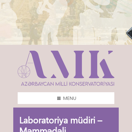
MENU
Laboratoriya müdiri –
Məmmədəli