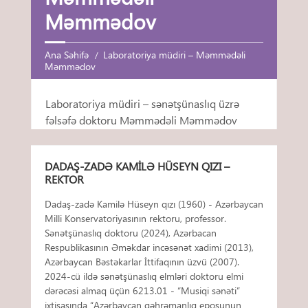
Məmmədov
Ana Səhifə
Laboratoriya müdiri – Məmmədəli
Məmmədov
Laboratoriya müdiri – sənətşünaslıq üzrə
fəlsəfə doktoru Məmmədəli Məmmədov
DADAŞ-ZADƏ KAMILƏ HÜSEYN QIZI –
REKTOR
Dadaş-zadə Kamilə Hüseyn qızı (1960) - Azərbaycan
Milli Konservatoriyasının rektoru, professor.
Sənətşünaslıq doktoru (2024), Azərbacan
Respublikasının Əməkdar incəsənət xadimi (2013),
Azərbaycan Bəstəkarlar İttifaqının üzvü (2007).
2024-cü ildə sənətşünaslıq elmləri doktoru elmi
dərəcəsi almaq üçün 6213.01 - “Musiqi sənəti”
ixtisasında “Azərbaycan qəhrəmanlıq eposunun