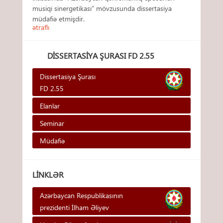
musiqi sinergetikası” mövzusunda dissertasiya
müdafiə etmişdir.
ətraflı
DISSERTASIYA ŞURASI FD 2.55
Dissertasiya Şurası
FD 2.55
Elanlar
Seminar
Müdafiə
LINKLƏR
Azərbaycan Respublikasının
prezidenti İlham Əliyev