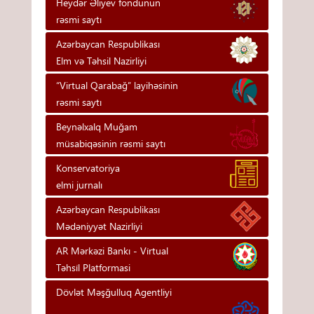
Heydər Əliyev fondunun
rəsmi saytı
Azərbaycan Respublikası
Elm və Təhsil Nazirliyi
“Virtual Qarabağ” layihəsinin
rəsmi saytı
Beynəlxalq Muğam
müsabiqəsinin rəsmi saytı
Konservatoriya
elmi jurnalı
Azərbaycan Respublikası
Mədəniyyət Nazirliyi
AR Mərkəzi Bankı - Vi̇rtual
Təhsi̇l Platformasi
Dövlət Məşğulluq Agentliyi