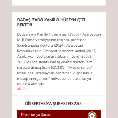
DADAŞ-ZADƏ KAMILƏ HÜSEYN QIZI –
REKTOR
Dadaş-zadə Kamilə Hüseyn qızı (1960) - Azərbaycan
Milli Konservatoriyasının rektoru, professor.
Sənətşünaslıq doktoru (2024), Azərbacan
Respublikasının Əməkdar incəsənət xadimi (2013),
Azərbaycan Bəstəkarlar İttifaqının üzvü (2007).
2024-cü ildə sənətşünaslıq elmləri doktoru elmi
dərəcəsi almaq üçün 6213.01 - “Musiqi sənəti”
ixtisasında “Azərbaycan qəhrəmanlıq eposunun
musiqi sinergetikası” mövzusunda dissertasiya
müdafiə etmişdir.
ətraflı
DISSERTASIYA ŞURASI FD 2.55
Dissertasiya Şurası