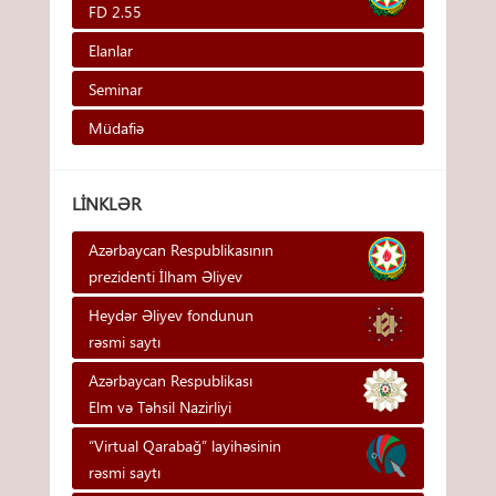
FD 2.55
Elanlar
Seminar
Müdafiə
LINKLƏR
Azərbaycan Respublikasının
prezidenti İlham Əliyev
Heydər Əliyev fondunun
rəsmi saytı
Azərbaycan Respublikası
Elm və Təhsil Nazirliyi
“Virtual Qarabağ” layihəsinin
rəsmi saytı