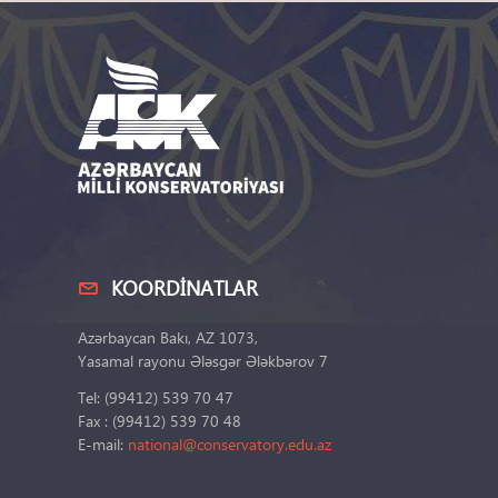
KOORDINATLAR
Azərbaycan Bakı, AZ 1073,
Yasamal rayonu Ələsgər Ələkbərov 7
Tel: (99412) 539 70 47
Fax : (99412) 539 70 48
E-mail:
national@conservatory.edu.az