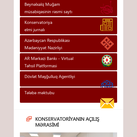
Beynəlxalq Muğam
müsabiqəsinin rəsmi saytı
Konservatoriya
elmi jurnalı
Azərbaycan Respublikası
Mədəniyyət Nazirliyi
AR Mərkəzi Bankı - Vi̇rtual
Təhsi̇l Platformasi
Dövlət Məşğulluq Agentliyi
Tələbə məktubu
KONSERVATORIYANIN AÇILIŞ
MƏRASIMI