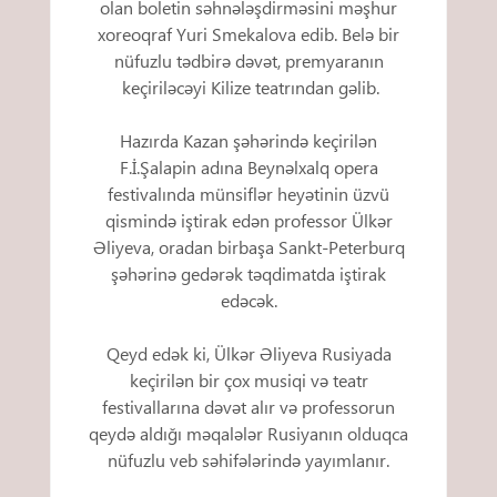
olan boletin səhnələşdirməsini məşhur
xoreoqraf Yuri Smekalova edib. Belə bir
nüfuzlu tədbirə dəvət, premyaranın
keçiriləcəyi Kilize teatrından gəlib.
Hazırda Kazan şəhərində keçirilən
F.İ.Şalapin adına Beynəlxalq opera
festivalında münsiflər heyətinin üzvü
qismində iştirak edən professor Ülkər
Əliyeva, oradan birbaşa Sankt-Peterburq
şəhərinə gedərək təqdimatda iştirak
edəcək.
Qeyd edək ki, Ülkər Əliyeva Rusiyada
keçirilən bir çox musiqi və teatr
festivallarına dəvət alır və professorun
qeydə aldığı məqalələr Rusiyanın olduqca
nüfuzlu veb səhifələrində yayımlanır.