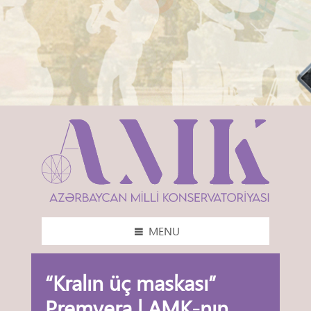
MENU
“Kralın üç maskası”
Premyera | AMK-nın