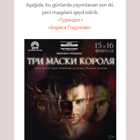
Aşağıda, bu günlərdə yayımlanan son iki,
yeni məqaləni qeyd edirik.
«Турандот»
«Бориса Годунова»