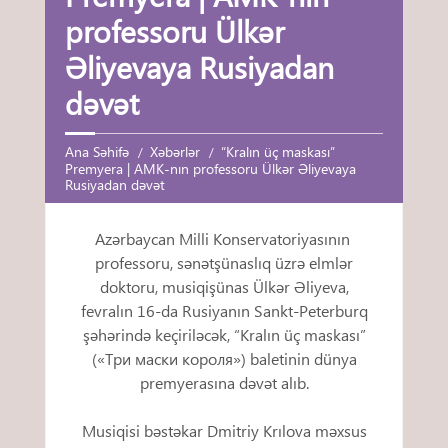
professoru Ülkər
Əliyevaya Rusiyadan
dəvət
Ana Səhifə
Xəbərlər
“Kralın üç maskası”
Premyera | AMK-nın professoru Ülkər Əliyevaya
Rusiyadan dəvət
Azərbaycan Milli Konservatoriyasının
professoru, sənətşünaslıq üzrə elmlər
doktoru, musiqişünas Ülkər Əliyeva,
fevralın 16-da Rusiyanın Sankt-Peterburq
şəhərində keçiriləcək, “Kralın üç maskası”
(«Три маски короля») baletinin dünya
premyerasına dəvət alıb.
Musiqisi bəstəkar Dmitriy Krılova məxsus