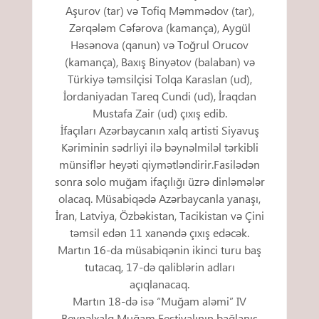
Aşurov (tar) və Tofiq Məmmədov (tar),
Zərqələm Cəfərova (kamança), Aygül
Həsənova (qanun) və Toğrul Orucov
(kamança), Baxış Binyətov (balaban) və
Türkiyə təmsilçisi Tolqa Karaslan (ud),
İordaniyadan Tareq Cundi (ud), İraqdan
Mustafa Zair (ud) çıxış edib.
İfaçıları Azərbaycanın xalq artisti Siyavuş
Kəriminin sədrliyi ilə bəynəlmiləl tərkibli
münsiflər heyəti qiymətləndirir.Fasilədən
sonra solo muğam ifaçılığı üzrə dinləmələr
olacaq. Müsabiqədə Azərbaycanla yanaşı,
İran, Latviya, Özbəkistan, Tacikistan və Çini
təmsil edən 11 xanəndə çıxış edəcək.
Martın 16-da müsabiqənin ikinci turu baş
tutacaq, 17-də qaliblərin adları
açıqlanacaq.
Martın 18-də isə “Muğam aləmi” IV
Beynəlxalq Muğam Festivalının bağlanış