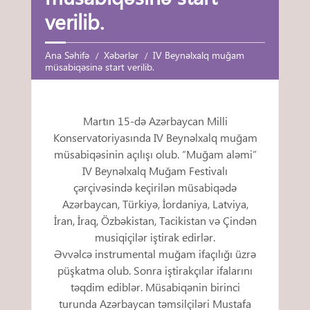
verilib.
Ana Səhifə
Xəbərlər
IV Beynəlxalq muğam
müsabiqəsinə start verilib.
Martın 15-də Azərbaycan Milli
Konservatoriyasında IV Beynəlxalq muğam
müsabiqəsinin açılışı olub. “Muğam aləmi”
IV Beynəlxalq Muğam Festivalı
çərçivəsində keçirilən müsabiqədə
Azərbaycan, Türkiyə, İordaniya, Latviya,
İran, İraq, Özbəkistan, Tacikistan və Çindən
musiqiçilər iştirak edirlər.
Əvvəlcə instrumental muğam ifaçılığı üzrə
püşkatma olub. Sonra iştirakçılar ifalarını
təqdim ediblər. Müsabiqənin birinci
turunda Azərbaycan təmsilçiləri Mustafa