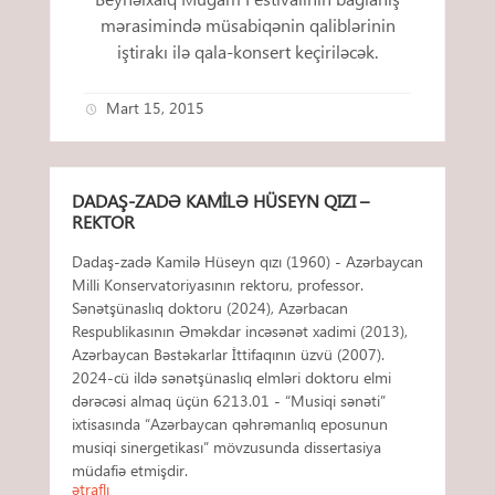
mərasimində müsabiqənin qaliblərinin
iştirakı ilə qala-konsert keçiriləcək.
Mart 15, 2015
DADAŞ-ZADƏ KAMILƏ HÜSEYN QIZI –
REKTOR
Dadaş-zadə Kamilə Hüseyn qızı (1960) - Azərbaycan
Milli Konservatoriyasının rektoru, professor.
Sənətşünaslıq doktoru (2024), Azərbacan
Respublikasının Əməkdar incəsənət xadimi (2013),
Azərbaycan Bəstəkarlar İttifaqının üzvü (2007).
2024-cü ildə sənətşünaslıq elmləri doktoru elmi
dərəcəsi almaq üçün 6213.01 - “Musiqi sənəti”
ixtisasında “Azərbaycan qəhrəmanlıq eposunun
musiqi sinergetikası” mövzusunda dissertasiya
müdafiə etmişdir.
ətraflı