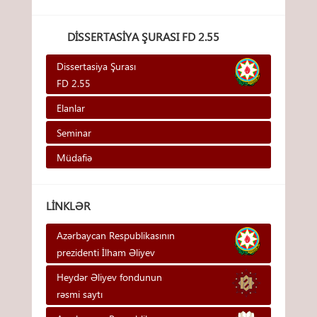
DISSERTASIYA ŞURASI FD 2.55
Dissertasiya Şurası
FD 2.55
Elanlar
Seminar
Müdafiə
LINKLƏR
Azərbaycan Respublikasının
prezidenti İlham Əliyev
Heydər Əliyev fondunun
rəsmi saytı