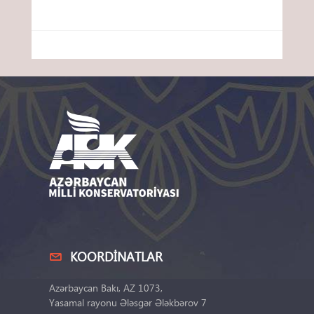
KOORDINATLAR
Azərbaycan Bakı, AZ 1073,
Yasamal rayonu Ələsgər Ələkbərov 7