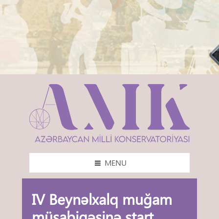
MENU
IV Beynəlxalq muğam
müsabiqəsinə start