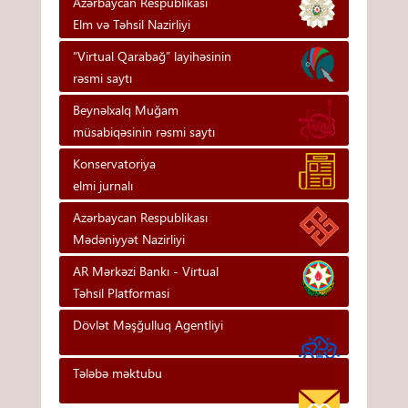
Azərbaycan Respublikası
Elm və Təhsil Nazirliyi
“Virtual Qarabağ” layihəsinin
rəsmi saytı
Beynəlxalq Muğam
müsabiqəsinin rəsmi saytı
Konservatoriya
elmi jurnalı
Azərbaycan Respublikası
Mədəniyyət Nazirliyi
AR Mərkəzi Bankı - Vi̇rtual
Təhsi̇l Platformasi
Dövlət Məşğulluq Agentliyi
Tələbə məktubu