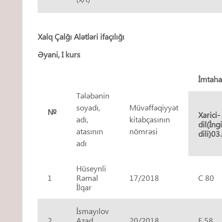
Xalq Çalğı Alətləri ifaçılığı
Əyani, I kurs
İmtah
Tələbənin
soyadı,
Müvəffəqiyyət
№
Xarici-
adı,
kitabçasının
dil(İngi
atasının
nömrəsi
dili)03
adı
Hüseynli
1
Rəmal
17/2018
C 80
İlqar
İsmayılov
2
Azad
20/2018
E 58