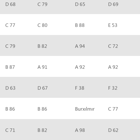
D 68
C 79
D 65
D 69
C 77
C 80
B 88
E 53
C 79
B 82
A 94
C 72
B 87
A 91
A 92
A 92
D 63
D 67
F 38
F 32
B 86
B 86
Burxılmır
C 77
C 71
B 82
A 98
D 62