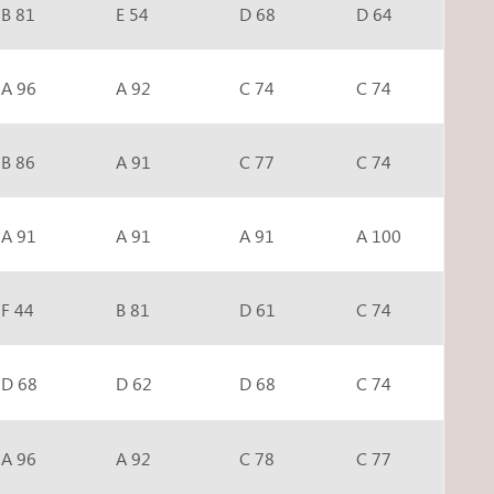
B 81
E 54
D 68
D 64
A 96
A 92
C 74
C 74
B 86
A 91
C 77
C 74
A 91
A 91
A 91
A 100
F 44
B 81
D 61
C 74
D 68
D 62
D 68
C 74
A 96
A 92
C 78
C 77