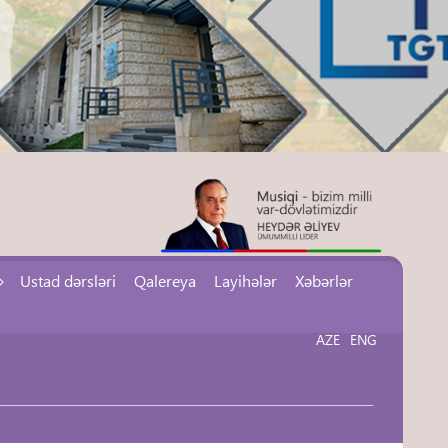
Ustad dərsləri
Qalereya
Layihələr
Xəbərlər
AZE
ENG