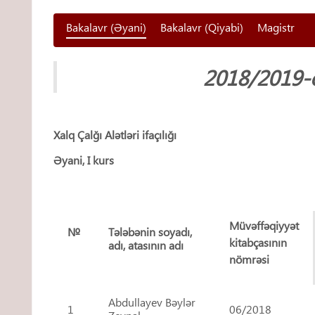
Bakalavr (Əyani)
Bakalavr (Qiyabi)
Magistr
2018/2019-cu
Xalq Çalğı Alətləri ifaçılığı
Əyani, I kurs
Müvəffəqiyyət
№
Tələbənin soyadı,
kitabçasının
adı,
atasının adı
nömrəsi
Abdullayev Bəylər
1
06/2018