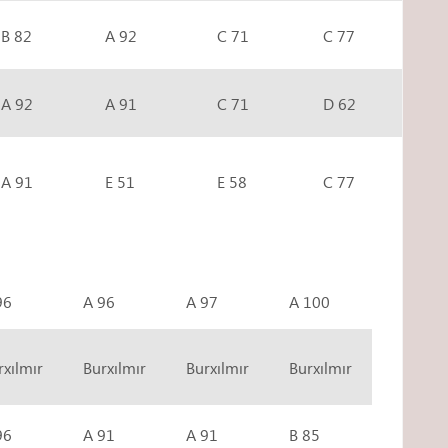
B 82
A 92
C 71
C 77
A 92
A 91
C 71
D 62
A 91
E 51
E 58
C 77
96
A 96
A 97
A 100
rxılmır
Burxılmır
Burxılmır
Burxılmır
96
A 91
A 91
B 85