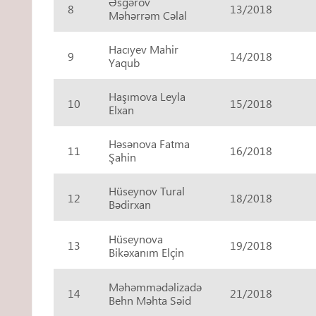
Əsgərov
8
13/2018
Məhərrəm Cəlal
Hacıyev Mahir
9
14/2018
Yaqub
Haşımova Leyla
10
15/2018
Elxan
Həsənova Fatma
11
16/2018
Şahin
Hüseynov Tural
12
18/2018
Bədirxan
Hüseynova
13
19/2018
Bikəxanım Elçin
Məhəmmədəlizadə
14
21/2018
Behn Məhta Səid