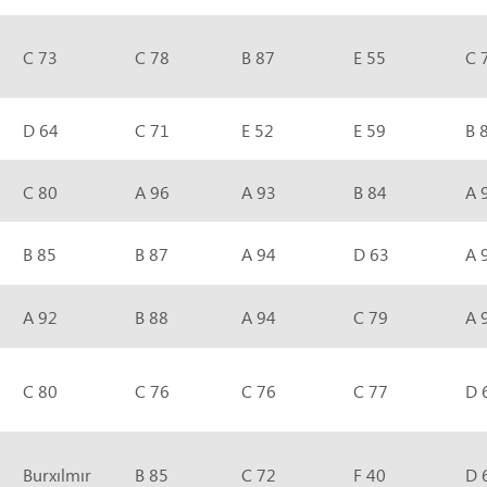
C 73
C 78
B 87
E 55
C 
D 64
C 71
E 52
E 59
B 
C 80
A 96
A 93
B 84
A 
B 85
B 87
A 94
D 63
A 
A 92
B 88
A 94
C 79
A 
C 80
C 76
C 76
C 77
D 
Burxılmır
B 85
C 72
F 40
D 