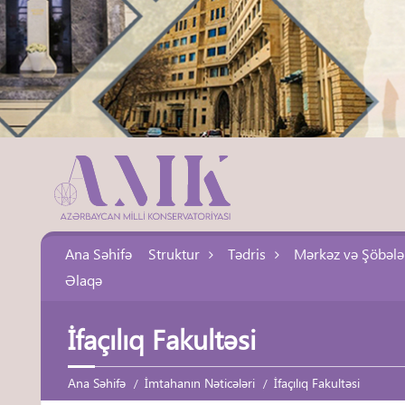
Ana Səhifə
Struktur
Tədris
Mərkəz və Şöbələ
Əlaqə
İfaçılıq Fakultəsi
Ana Səhifə
İmtahanın Nəticələri
İfaçılıq Fakultəsi