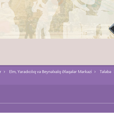
r
Elm, Yaradıcılıq və Beynəlxalq Əlaqələr Mərkəzi
Tələbə