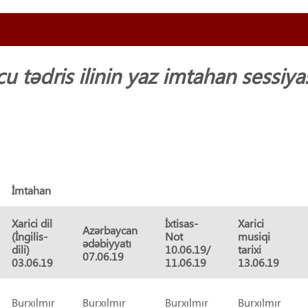
 tədris ilinin yaz imtahan sessiyas
İmtahan
Xarici dil
İxtisas-
Xarici
Azərbaycan
(İngilis-
Not
musiqi
ədəbiyyatı
dili)
10.06.19
/
tarixi
07.06.19
03.06.19
11.06.19
13.06.19
Burxılmır
Burxılmır
Burxılmır
Burxılmır