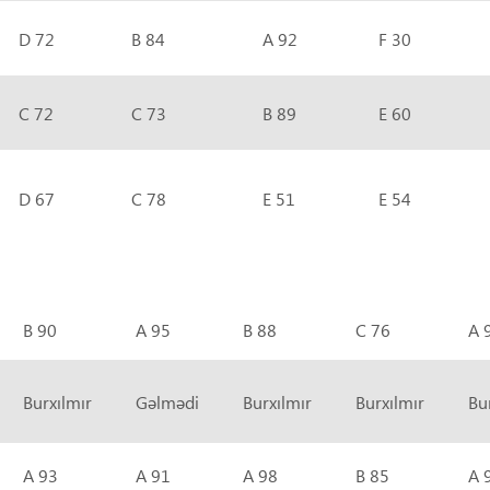
D 72
B 84
A 92
F 30
C 72
C 73
B 89
E 60
D 67
C 78
E 51
E 54
B 90
A 95
B 88
C 76
A 
Burxılmır
Gəlmədi
Burxılmır
Burxılmır
Bu
A 93
A 91
A 98
B 85
A 