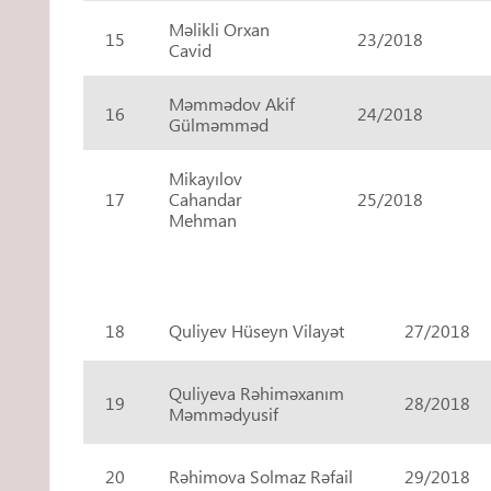
Məlikli Orxan
15
23/2018
Cavid
Məmmədov Akif
16
24/2018
Gülməmməd
Mikayılov
17
Cahandar
25/2018
Mehman
18
Quliyev Hüseyn Vilayət
27/2018
Quliyeva Rəhiməxanım
19
28/2018
Məmmədyusif
20
Rəhimova Solmaz Rəfail
29/2018