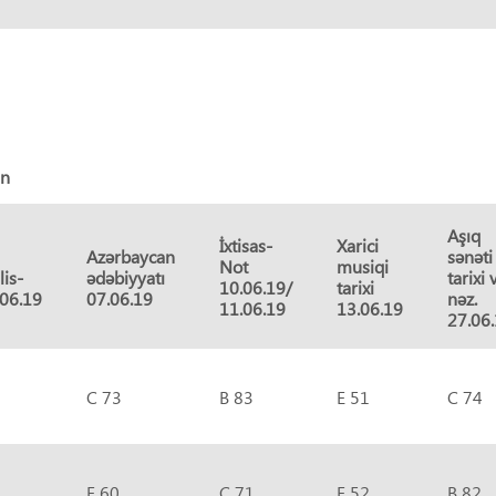
an
Aşıq
İxtisas-
Xarici
Azərbaycan
sənəti
Not
musiqi
lis-
ədəbiyyatı
tarixi 
10.06.19/
tarixi
.06.19
07.06.19
nəz.
11.06.19
13.06.19
27.06
C 73
B 83
E 51
C 74
E 60
C 71
E 52
B 82