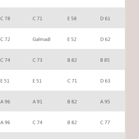
C 78
C 71
E 58
D 61
C 72
Gəlmədi
E 52
D 62
C 74
C 73
B 82
B 85
E 51
E 51
C 71
D 63
A 96
A 91
B 82
A 95
A 96
C 74
B 82
C 77