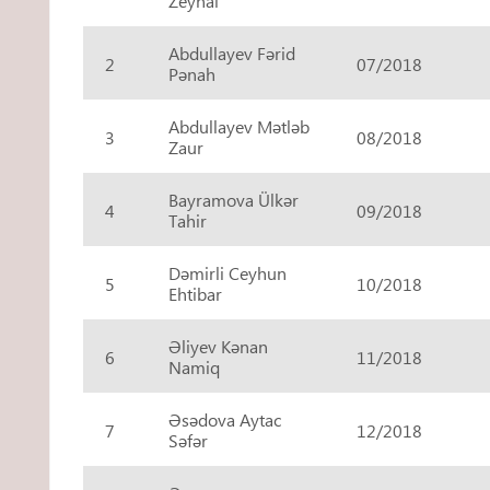
Zeynal
Abdullayev Fərid
2
07/2018
Pənah
Abdullayev Mətləb
3
08/2018
Zaur
Bayramova Ülkər
4
09/2018
Tahir
Dəmirli Ceyhun
5
10/2018
Ehtibar
Əliyev Kənan
6
11/2018
Namiq
Əsədova Aytac
7
12/2018
Səfər