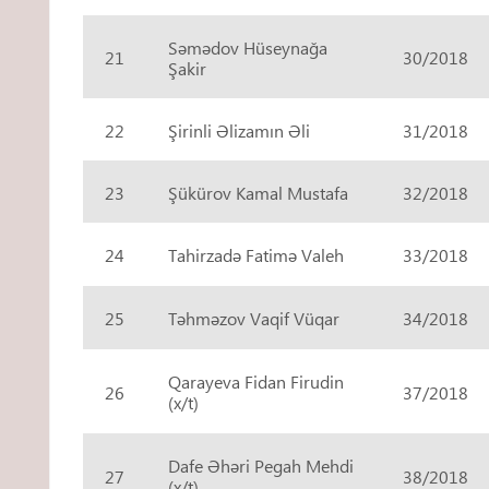
Səmədov Hüseynağa
21
30/2018
Şakir
22
Şirinli Əlizamın Əli
31/2018
23
Şükürov Kamal Mustafa
32/2018
24
Tahirzadə Fatimə Valeh
33/2018
25
Təhməzov Vaqif Vüqar
34/2018
Qarayeva Fidan Firudin
26
37/2018
(x/t)
Dafe Əhəri Pegah Mehdi
27
38/2018
(x/t)