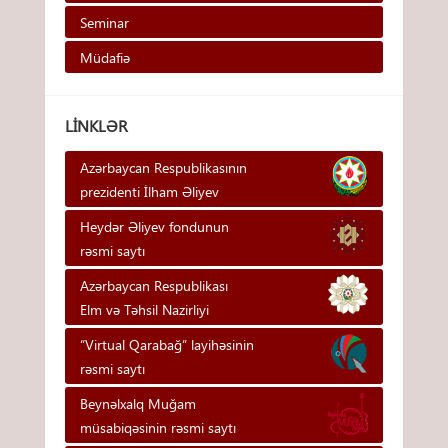
Seminar
Müdafiə
LINKLƏR
Azərbaycan Respublikasının
prezidenti İlham Əliyev
Heydər Əliyev fondunun
rəsmi saytı
Azərbaycan Respublikası
Elm və Təhsil Nazirliyi
“Virtual Qarabağ” layihəsinin
rəsmi saytı
Beynəlxalq Muğam
müsabiqəsinin rəsmi saytı