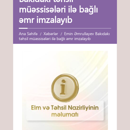
müəssisələri ilə bağlı
əmr imzalayıb
Ana Səhifə
Xəbərlər
Emin Əmrullayev Bakıdakı
təhsil müəssisələri ilə bağlı əmr imzalayıb