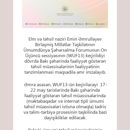
Elm və təhsil naziri Emin Əmrullayev
Birləşmiş Millətlər Təşkilatının
Ümumdünya Şəhərsalma Forumunun On
Üçüncü sessiyasının (WUF13) keçirildiyi
dövrdə Bakı şəhərində fəaliyyət göstərən
təhsil müəssisələrinin fəaliyyətinin
tənzimlənməsi məqsədilə əmr imzalayıb.
Əmrə əsasən, WUF13-ün keçiriləcəyi 17-
22 may tarixlərində Bakı şəhərində
fəaliyyət göstərən təhsil müəssisələrində
(məktəbəqədər və internat tipli ümumi
təhsil müəssisələri istisna olmaqla) tədris
və təlim-tərbiyə prosesinin təşkilində bəzi
dəyişikliklər ediləcək.
Belə ki, ümumi təhsil müəssisələrinin