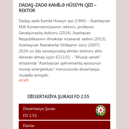
DADAŞ-ZADƏ KAMILƏ HÜSEYN QIZI –
REKTOR
Dadaş-zadə Kamilə Hüseyn qızı (1960) - Azərbaycan
Milli Konservatoriyasının rektoru, professor.
Sənətşünaslıq doktoru (2024), Azərbacan
Respublikasının Əməkdar incəsənət xadimi (2013),
Azərbaycan Bəstəkarlar İttifaqının üzvü (2007).
2024-cü ildə sənətşünaslıq elmləri doktoru elmi
dərəcəsi almaq üçün 6213.01 - “Musiqi sənəti”
ixtisasında “Azərbaycan qəhrəmanlıq eposunun
musiqi sinergetikası” mövzusunda dissertasiya
müdafiə etmişdir.
ətraflı
DISSERTASIYA ŞURASI FD 2.55
Dissertasiya Şurası
FD 2.55
Elanlar