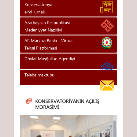
Konservatoriya
elmi jurnalı
Azərbaycan Respublikası
Mədəniyyət Nazirliyi
AR Mərkəzi Bankı - Vi̇rtual
Təhsi̇l Platformasi
Dövlət Məşğulluq Agentliyi
Tələbə məktubu
KONSERVATORIYANIN AÇILIŞ
MƏRASIMI