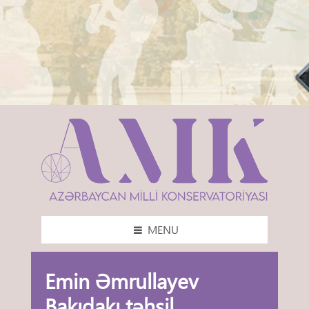
MENU
Emin Əmrullayev
Bakıdakı təhsil