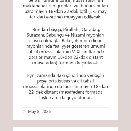
məktəbəhazırlıq qrupları və ibtidai sinifləri
üzrə mayın 18-dən 22-dək tətil (1-5 may
tarixləri əvəzinə) müəyyən ediləcək.
Bundan başqa, Pirallahı, Qaradağ,
Suraxanı, Sabunçu və Nizami rayonları
istisna olmaqla, Bakı şəhərinin digər
rayonlarında fəaliyyət göstərən ümumi
təhsil müəssisələrinin V-XI siniflərində
dərslər mayın 18-dən 22-dək distant
(məsafədən) formada keçiriləcək.
Eyni zamanda Bakı şəhərində yerləşən
peşə, orta ixtisas və ali təhsil
müəssisələrində də tədrisin mayın 18-dən
22-dək distant (məsafədən) formada
təşkili əmrdə qeyd olunur.
May 8, 2026