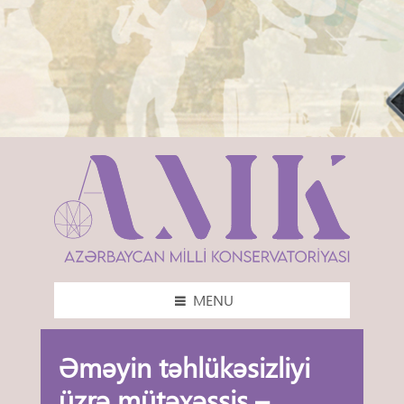
MENU
Əməyin təhlükəsizliyi
üzrə mütəxəssis –