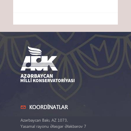
KOORDINATLAR
Azərbaycan Bakı, AZ 1073,
Yasamal rayonu Ələsgər Ələkbərov 7