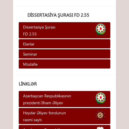
DISSERTASIYA ŞURASI FD 2.55
Dissertasiya Şurası
FD 2.55
Elanlar
Seminar
Müdafiə
LINKLƏR
Azərbaycan Respublikasının
prezidenti İlham Əliyev
Heydər Əliyev fondunun
rəsmi saytı