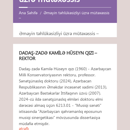
Ana Səhifə
Əməyin təhlükəsizliyi üzrə mütəxəssis
–
Əməyin təhlükəsizliyi üzrə mütəxəssis –
DADAŞ-ZADƏ KAMILƏ HÜSEYN QIZI –
REKTOR
Dadaş-zadə Kamilə Hüseyn qızı (1960) - Azərbaycan
Milli Konservatoriyasının rektoru, professor.
Sənətşünaslıq doktoru (2024), Azərbacan
Respublikasının Əməkdar incəsənət xadimi (2013),
Azərbaycan Bəstəkarlar İttifaqının üzvü (2007).
2024-cü ildə sənətşünaslıq elmləri doktoru elmi
dərəcəsi almaq üçün 6213.01 - “Musiqi sənəti”
ixtisasında “Azərbaycan qəhrəmanlıq eposunun
musiqi sinergetikası” mövzusunda dissertasiya
müdafiə etmişdir.
ətraflı