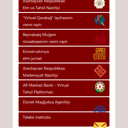
Azərbaycan Respublikası
Elm və Təhsil Nazirliyi
“Virtual Qarabağ” layihəsinin
rəsmi saytı
Beynəlxalq Muğam
müsabiqəsinin rəsmi saytı
Konservatoriya
elmi jurnalı
Azərbaycan Respublikası
Mədəniyyət Nazirliyi
AR Mərkəzi Bankı - Vi̇rtual
Təhsi̇l Platformasi
Dövlət Məşğulluq Agentliyi
Tələbə məktubu