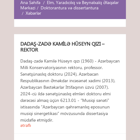
Ana Səhifə
Elm, Yaradıcılıq və Beynəlxalq Əlaqələr
Mərkəzi
Doktorantura və dissertantura
Xəbərlər
DADAŞ-ZADƏ KAMILƏ HÜSEYN QIZI –
REKTOR
Dadaş-zadə Kamilə Hüseyn qızı (1960) - Azərbaycan
Milli Konservatoriyasının rektoru, professor.
Sənətşünaslıq doktoru (2024), Azərbacan
Respublikasının Əməkdar incəsənət xadimi (2013),
Azərbaycan Bəstəkarlar İttifaqının üzvü (2007).
2024-cü ildə sənətşünaslıq elmləri doktoru elmi
dərəcəsi almaq üçün 6213.01 - “Musiqi sənəti”
ixtisasında “Azərbaycan qəhrəmanlıq eposunun
musiqi sinergetikası” mövzusunda dissertasiya
müdafiə etmişdir.
ətraflı