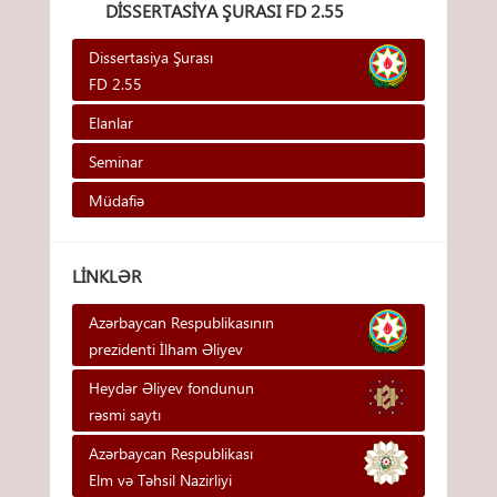
DISSERTASIYA ŞURASI FD 2.55
Dissertasiya Şurası
FD 2.55
Elanlar
Seminar
Müdafiə
LINKLƏR
Azərbaycan Respublikasının
prezidenti İlham Əliyev
Heydər Əliyev fondunun
rəsmi saytı
Azərbaycan Respublikası
Elm və Təhsil Nazirliyi