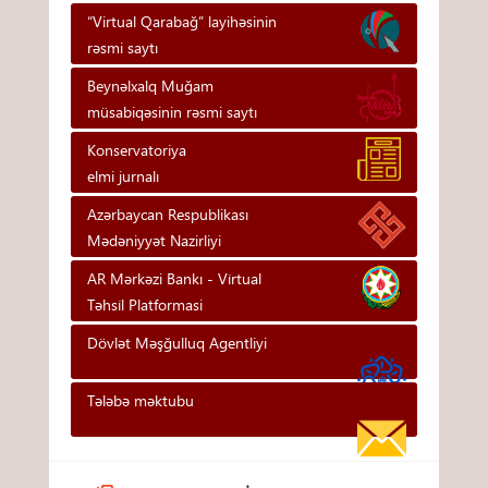
“Virtual Qarabağ” layihəsinin
rəsmi saytı
Beynəlxalq Muğam
müsabiqəsinin rəsmi saytı
Konservatoriya
elmi jurnalı
Azərbaycan Respublikası
Mədəniyyət Nazirliyi
AR Mərkəzi Bankı - Vi̇rtual
Təhsi̇l Platformasi
Dövlət Məşğulluq Agentliyi
Tələbə məktubu