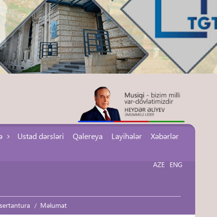
ə
Ustad dərsləri
Qalereya
Layihələr
Xəbərlər
AZE
ENG
sertantura
Məlumat