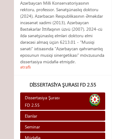
Azərbaycan Milli Konservatoriyasının
rektoru, professor. Sənətşünaslıq doktoru
(2024), Azərbacan Respublikasının Əməkdar
incəsənət xadimi (2013), Azərbaycan
Bəstəkarlar İttifaqının üzvü (2007). 2024-cü
ildə sənətşünaslıq elmləri doktoru elmi
dərəcəsi almaq üçün 6213.01 - “Musiqi
sənəti” ixtisasında “Azərbaycan qəhrəmanlıq
eposunun musiqi sinergetikası” mövzusunda
dissertasiya müdafiə etmişdir.
ətraflı
DISSERTASIYA ŞURASI FD 2.55
Dissertasiya Şurası
FD 2.55
Elanlar
Seminar
Müdafiə