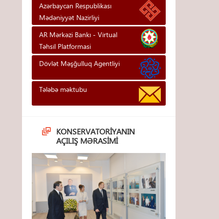
Azərbaycan Respublikası
Mədəniyyət Nazirliyi
AR Mərkəzi Bankı - Vi̇rtual
Təhsi̇l Platformasi
Dövlət Məşğulluq Agentliyi
Tələbə məktubu
KONSERVATORIYANIN
AÇILIŞ MƏRASIMI