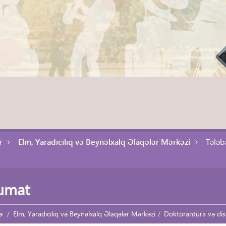
r
Elm, Yaradıcılıq və Beynəlxalq Əlaqələr Mərkəzi
Tələb
umat
ə
Elm, Yaradıcılıq və Beynəlxalq Əlaqələr Mərkəzi
Doktorantura və dis