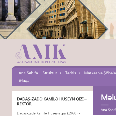
Ana Səhifə
Struktur
Tədris
Mərkəz və Şöbələ
Əlaqə
Məl
DADAŞ-ZADƏ KAMILƏ HÜSEYN QIZI –
REKTOR
Ana Səhif
Dadaş-zadə Kamilə Hüseyn qızı (1960) -