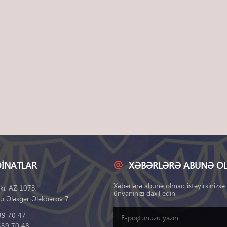
INATLAR
XƏBƏRLƏRƏ ABUNƏ O
Xəbərlərə abunə olmaq istəyirsinizsə
kı, AZ 1073,
ünvanınızı daxil edin.
u Ələsgər Ələkbərov 7
39 70 47
539 70 48