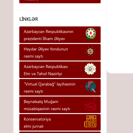
LINKLƏR
Azərbaycan Respublikasının
prezidenti İlham Əliyev
Heydər Əliyev fondunun
rəsmi saytı
Azərbaycan Respublikası
Elm və Təhsil Nazirliyi
“Virtual Qarabağ” layihəsinin
rəsmi saytı
Beynəlxalq Muğam
müsabiqəsinin rəsmi saytı
Konservatoriya
elmi jurnalı