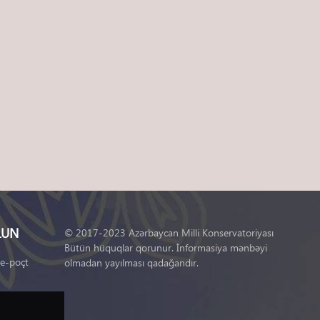
LUN
© 2017-2023 Azərbaycan Milli Konservatoriyası
Bütün hüquqlar qorunur. İnformasiya mənbəyi
 e-poçt
olmadan yayılması qadağandır.