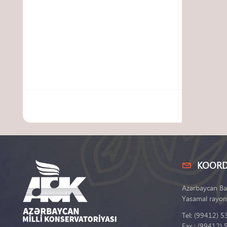
KOORD
Azərbaycan Ba
Yasamal rayon
Tel: (99412) 5
Fax : (99412) 