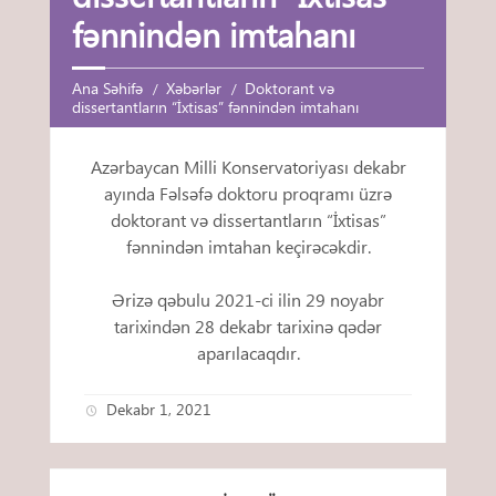
fənnindən imtahanı
Ana Səhifə
Xəbərlər
Doktorant və
dissertantların “İxtisas” fənnindən imtahanı
Azərbaycan Milli Konservatoriyası dekabr
ayında Fəlsəfə doktoru proqramı üzrə
doktorant və dissertantların “İxtisas”
fənnindən imtahan keçirəcəkdir.
Ərizə qəbulu 2021-ci ilin 29 noyabr
tarixindən 28 dekabr tarixinə qədər
aparılacaqdır.
Dekabr 1, 2021