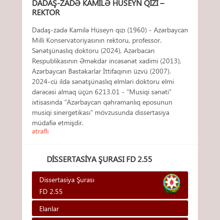
DADAŞ-ZADƏ KAMILƏ HÜSEYN QIZI –
REKTOR
Dadaş-zadə Kamilə Hüseyn qızı (1960) - Azərbaycan
Milli Konservatoriyasının rektoru, professor.
Sənətşünaslıq doktoru (2024), Azərbacan
Respublikasının Əməkdar incəsənət xadimi (2013),
Azərbaycan Bəstəkarlar İttifaqının üzvü (2007).
2024-cü ildə sənətşünaslıq elmləri doktoru elmi
dərəcəsi almaq üçün 6213.01 - “Musiqi sənəti”
ixtisasında “Azərbaycan qəhrəmanlıq eposunun
musiqi sinergetikası” mövzusunda dissertasiya
müdafiə etmişdir.
ətraflı
DISSERTASIYA ŞURASI FD 2.55
Dissertasiya Şurası
FD 2.55
Elanlar