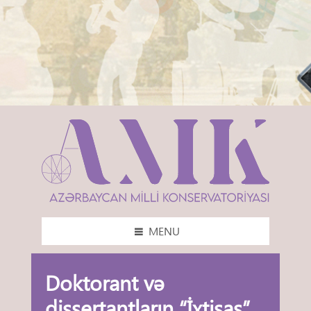
MENU
Doktorant və
dissertantların “İxtisas”