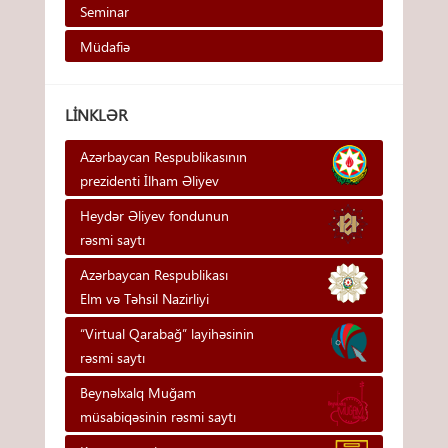
Seminar
Müdafiə
LINKLƏR
Azərbaycan Respublikasının
prezidenti İlham Əliyev
Heydər Əliyev fondunun
rəsmi saytı
Azərbaycan Respublikası
Elm və Təhsil Nazirliyi
“Virtual Qarabağ” layihəsinin
rəsmi saytı
Beynəlxalq Muğam
müsabiqəsinin rəsmi saytı