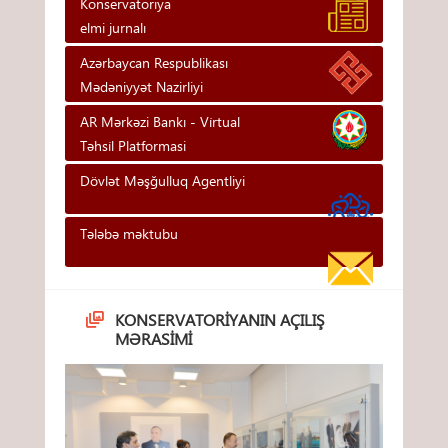
Konservatoriya
elmi jurnalı
Azərbaycan Respublikası
Mədəniyyət Nazirliyi
AR Mərkəzi Bankı - Vi̇rtual
Təhsi̇l Platformasi
Dövlət Məşğulluq Agentliyi
Tələbə məktubu
KONSERVATORIYANIN AÇILIŞ
MƏRASIMI