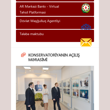
AR Mərkəzi Bankı - Vi̇rtual
Təhsi̇l Platformasi
Dövlət Məşğulluq Agentliyi
Tələbə məktubu
KONSERVATORIYANIN AÇILIŞ
MƏRASIMI