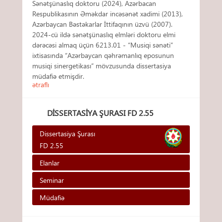
Sənətşünaslıq doktoru (2024), Azərbacan
Respublikasının Əməkdar incəsənət xadimi (2013),
Azərbaycan Bəstəkarlar İttifaqının üzvü (2007).
2024-cü ildə sənətşünaslıq elmləri doktoru elmi
dərəcəsi almaq üçün 6213.01 - “Musiqi sənəti”
ixtisasında “Azərbaycan qəhrəmanlıq eposunun
musiqi sinergetikası” mövzusunda dissertasiya
müdafiə etmişdir.
ətraflı
DISSERTASIYA ŞURASI FD 2.55
Dissertasiya Şurası
FD 2.55
Elanlar
Seminar
Müdafiə