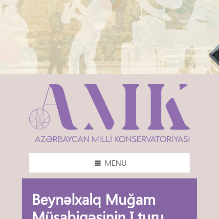
MENU
Beynəlxalq Muğam
Müsabiqəsinin I turu