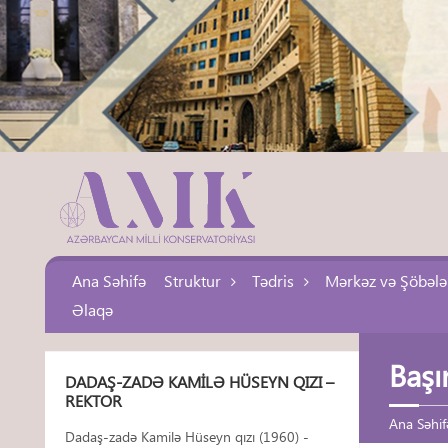
Ana Səhifə
Struktur
Tədris
Mərkəz və Şöbələ
Əlaqə
Başı
DADAŞ-ZADƏ KAMILƏ HÜSEYN QIZI –
REKTOR
Ana Səhif
Dadaş-zadə Kamilə Hüseyn qızı (1960) -