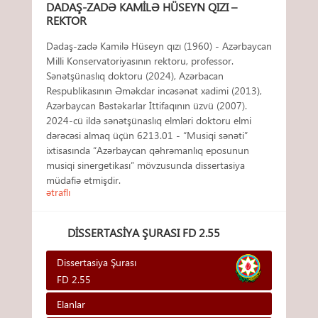
DADAŞ-ZADƏ KAMILƏ HÜSEYN QIZI –
REKTOR
Dadaş-zadə Kamilə Hüseyn qızı (1960) - Azərbaycan
Milli Konservatoriyasının rektoru, professor.
Sənətşünaslıq doktoru (2024), Azərbacan
Respublikasının Əməkdar incəsənət xadimi (2013),
Azərbaycan Bəstəkarlar İttifaqının üzvü (2007).
2024-cü ildə sənətşünaslıq elmləri doktoru elmi
dərəcəsi almaq üçün 6213.01 - “Musiqi sənəti”
ixtisasında “Azərbaycan qəhrəmanlıq eposunun
musiqi sinergetikası” mövzusunda dissertasiya
müdafiə etmişdir.
ətraflı
DISSERTASIYA ŞURASI FD 2.55
Dissertasiya Şurası
FD 2.55
Elanlar