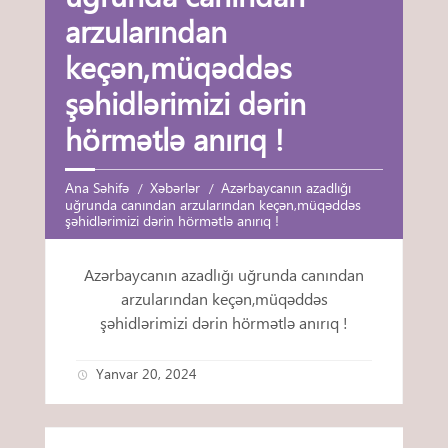
arzularından
keçən,müqəddəs
şəhidlərimizi dərin
hörmətlə anırıq !
Ana Səhifə
Xəbərlər
Azərbaycanın azadlığı
uğrunda canından arzularından keçən,müqəddəs
şəhidlərimizi dərin hörmətlə anırıq !
Azərbaycanın azadlığı uğrunda canından
arzularından keçən,müqəddəs
şəhidlərimizi dərin hörmətlə anırıq !
Yanvar 20, 2024