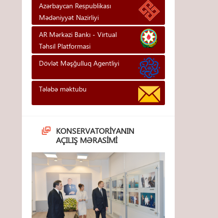
Azərbaycan Respublikası
Mədəniyyət Nazirliyi
AR Mərkəzi Bankı - Vi̇rtual
Təhsi̇l Platformasi
Dövlət Məşğulluq Agentliyi
Tələbə məktubu
KONSERVATORIYANIN
AÇILIŞ MƏRASIMI