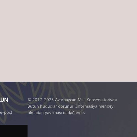
LUN
© 2017-2023 Azərbaycan Milli Konservatoriyası
Bütün hüquqlar qorunur. İnformasiya mənbəyi
 e-poçt
olmadan yayılması qadağandır.