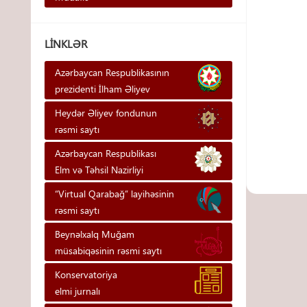
LINKLƏR
Azərbaycan Respublikasının
prezidenti İlham Əliyev
Heydər Əliyev fondunun
rəsmi saytı
Azərbaycan Respublikası
Elm və Təhsil Nazirliyi
“Virtual Qarabağ” layihəsinin
rəsmi saytı
Beynəlxalq Muğam
müsabiqəsinin rəsmi saytı
Konservatoriya
elmi jurnalı