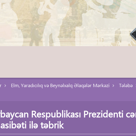
r
Elm, Yaradıcılıq və Beynəlxalq Əlaqələr Mərkəzi
Tələbə
baycan Respublikası Prezidenti c
sibəti ilə təbrik