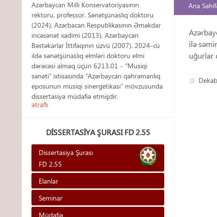
Azərbaycan Milli Konservatoriyasının
Ana Səhif
rektoru, professor. Sənətşünaslıq doktoru
(2024), Azərbacan Respublikasının Əməkdar
Azərbayc
incəsənət xadimi (2013), Azərbaycan
ilə səmi
Bəstəkarlar İttifaqının üzvü (2007). 2024-cü
uğurlar d
ildə sənətşünaslıq elmləri doktoru elmi
dərəcəsi almaq üçün 6213.01 - “Musiqi
sənəti” ixtisasında “Azərbaycan qəhrəmanlıq
Dekab
eposunun musiqi sinergetikası” mövzusunda
dissertasiya müdafiə etmişdir.
ətraflı
DISSERTASIYA ŞURASI FD 2.55
Dissertasiya Şurası
FD 2.55
Elanlar
Seminar
Müdafiə