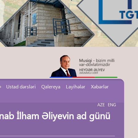
Ustad dərsləri
Qalereya
Layihələr
Xəbərlər
AZE
ENG
ənab İlham Əliyevin ad günü