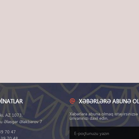
INATLAR
XƏBƏRLƏRƏ ABUNƏ O
Xəbərlərə abunə olmaq istəyirsinizsə
kı, AZ 1073,
ünvanınızı daxil edin.
u Ələsgər Ələkbərov 7
39 70 47
539 70 48