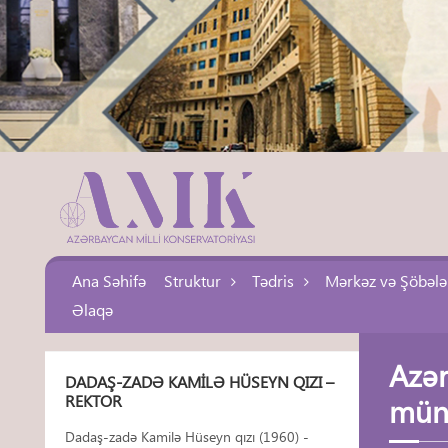
Ana Səhifə
Struktur
Tədris
Mərkəz və Şöbələ
Əlaqə
Azər
DADAŞ-ZADƏ KAMILƏ HÜSEYN QIZI –
REKTOR
müna
Dadaş-zadə Kamilə Hüseyn qızı (1960) -