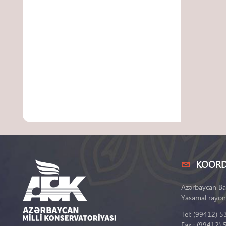
KOORD
Azərbaycan Ba
Yasamal rayon
Tel: (99412) 5
Fax : (99412) 