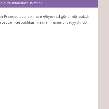
d günü münasibəti ilə təbrik
nın Prezidenti cənab İlham Əliyevi ad günü münasibəti
ərbaycan Respublikasının rifahı naminə fəaliyyətində