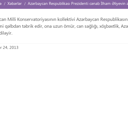
ə
Xəbərlər
Azərbaycan Respublikası Prezidenti cənab İlham Əliyevin a
an Milli Konservatoriyasının kollektivi Azərbaycan Respublikası
mi qəlbdən təbrik edir, ona uzun ömür, can sağlığı, xöşbəxtlik, Az
iləyir.
r 24, 2013