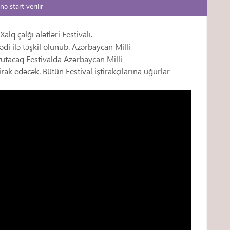
ə start verilir
lq çalğı alətləri Festivalı.
di ilə təşkil olunub. Azərbaycan Milli
 tutacaq Festivalda Azərbaycan Milli
rak edəcək. Bütün Festival iştirakçılarına uğurlar