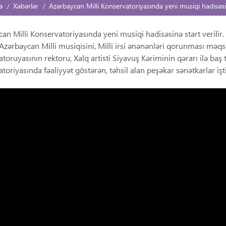
ə
Xəbərlər
Azərbaycan Milli Konservatoriyasında yeni musiqi hadisəsin
an Milli Konservatoriyasında yeni musiqi hadisəsinə start verilir. Xa
 Azərbaycan Milli musiqisini, Milli irsi ənənənləri qorunması məqsə
toruyasının rektoru, Xalq artisti Siyavuş Kəriminin qərarı ilə baş
toriyasında fəaliyyət göstərən, təhsil alan peşəkar sənətkarlar işti