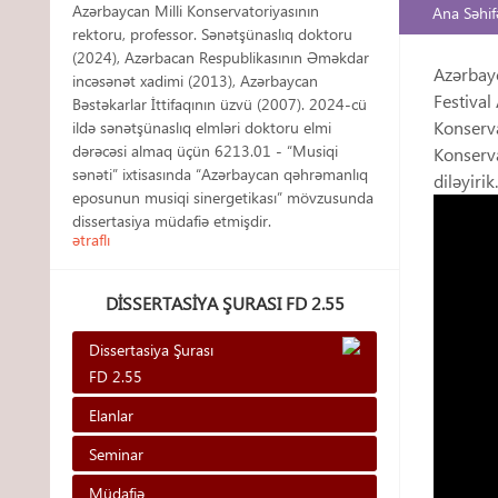
Azərbaycan Milli Konservatoriyasının
Ana Səhif
rektoru, professor. Sənətşünaslıq doktoru
(2024), Azərbacan Respublikasının Əməkdar
Azərbayc
incəsənət xadimi (2013), Azərbaycan
Festival
Bəstəkarlar İttifaqının üzvü (2007). 2024-cü
Konserva
ildə sənətşünaslıq elmləri doktoru elmi
dərəcəsi almaq üçün 6213.01 - “Musiqi
Konserva
sənəti” ixtisasında “Azərbaycan qəhrəmanlıq
diləyirik.
eposunun musiqi sinergetikası” mövzusunda
dissertasiya müdafiə etmişdir.
ətraflı
DISSERTASIYA ŞURASI FD 2.55
Dissertasiya Şurası
FD 2.55
Elanlar
Seminar
Müdafiə