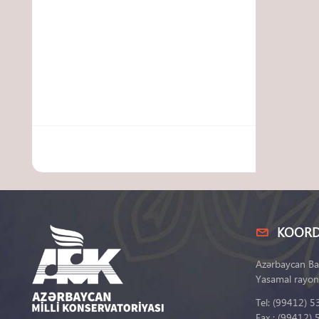
KOORD
Azərbaycan Ba
Yasamal rayon
Tel: (99412) 5
Fax : (99412) 