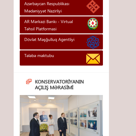
Azərbaycan Respublikası
Mədəniyyət Nazirliyi
AR Mərkəzi Bankı - Vi̇rtual
Təhsi̇l Platformasi
Dövlət Məşğulluq Agentliyi
Tələbə məktubu
KONSERVATORIYANIN
AÇILIŞ MƏRASIMI