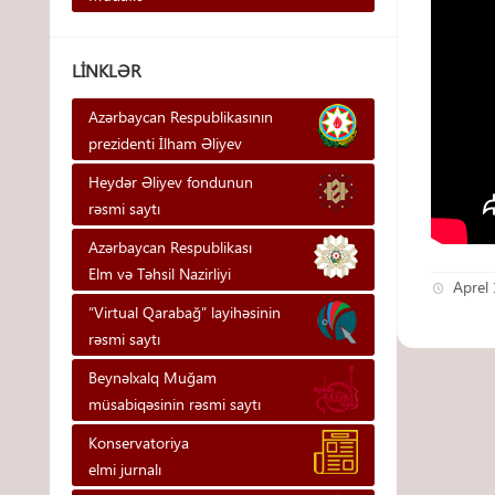
LINKLƏR
Azərbaycan Respublikasının
prezidenti İlham Əliyev
Heydər Əliyev fondunun
rəsmi saytı
Azərbaycan Respublikası
Elm və Təhsil Nazirliyi
Aprel 
“Virtual Qarabağ” layihəsinin
rəsmi saytı
Beynəlxalq Muğam
müsabiqəsinin rəsmi saytı
Konservatoriya
elmi jurnalı