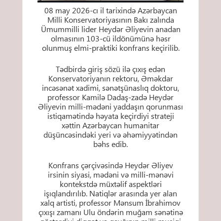
08 may 2026-cı il tarixində Azərbaycan
Milli Konservatoriyasının Bakı zalında
Ümummilli lider Heydər Əliyevin anadan
olmasının 103-cü ildönümünə həsr
olunmuş elmi-praktiki konfrans keçirilib.
Tədbirdə giriş sözü ilə çıxış edən
Konservatoriyanın rektoru, Əməkdar
incəsənət xadimi, sənətşünaslıq doktoru,
professor Kamilə Dadaş-zadə Heydər
Əliyevin milli-mədəni yaddaşın qorunması
istiqamətində həyata keçirdiyi strateji
xəttin Azərbaycan humanitar
düşüncəsindəki yeri və əhəmiyyətindən
bəhs edib.
Konfrans çərçivəsində Heydər Əliyev
irsinin siyasi, mədəni və milli-mənəvi
kontekstdə müxtəlif aspektləri
işıqlandırılıb. Natiqlər arasında yer alan
xalq artisti, professor Mənsum İbrahimov
çıxışı zamanı Ulu öndərin muğam sənətinə