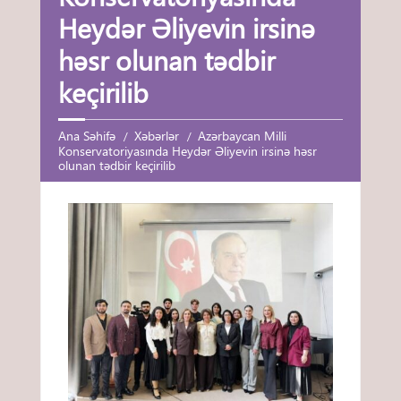
Heydər Əliyevin irsinə
həsr olunan tədbir
keçirilib
Ana Səhifə
Xəbərlər
Azərbaycan Milli
Konservatoriyasında Heydər Əliyevin irsinə həsr
olunan tədbir keçirilib