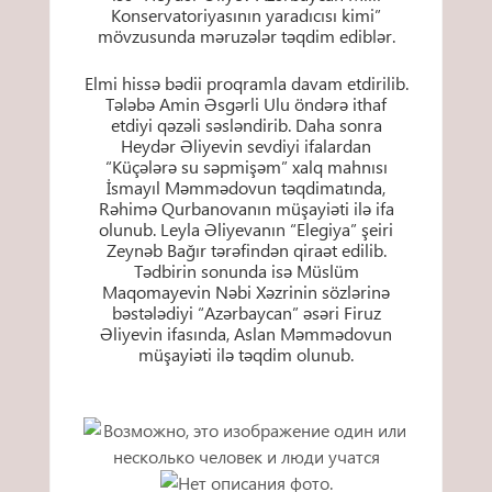
Konservatoriyasının yaradıcısı kimi”
mövzusunda məruzələr təqdim ediblər.
Elmi hissə bədii proqramla davam etdirilib.
Tələbə Amin Əsgərli Ulu öndərə ithaf
etdiyi qəzəli səsləndirib. Daha sonra
Heydər Əliyevin sevdiyi ifalardan
“Küçələrə su səpmişəm” xalq mahnısı
İsmayıl Məmmədovun təqdimatında,
Rəhimə Qurbanovanın müşayiəti ilə ifa
olunub. Leyla Əliyevanın “Elegiya” şeiri
Zeynəb Bağır tərəfindən qiraət edilib.
Tədbirin sonunda isə Müslüm
Maqomayevin Nəbi Xəzrinin sözlərinə
bəstələdiyi “Azərbaycan” əsəri Firuz
Əliyevin ifasında, Aslan Məmmədovun
müşayiəti ilə təqdim olunub.