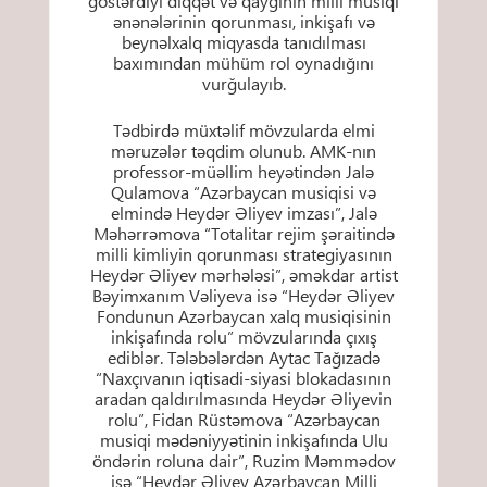
göstərdiyi diqqət və qayğının milli musiqi
ənənələrinin qorunması, inkişafı və
beynəlxalq miqyasda tanıdılması
baxımından mühüm rol oynadığını
vurğulayıb.
Tədbirdə müxtəlif mövzularda elmi
məruzələr təqdim olunub. AMK-nın
professor-müəllim heyətindən Jalə
Qulamova “Azərbaycan musiqisi və
elmində Heydər Əliyev imzası”, Jalə
Məhərrəmova “Totalitar rejim şəraitində
milli kimliyin qorunması strategiyasının
Heydər Əliyev mərhələsi”, əməkdar artist
Bəyimxanım Vəliyeva isə “Heydər Əliyev
Fondunun Azərbaycan xalq musiqisinin
inkişafında rolu” mövzularında çıxış
ediblər. Tələbələrdən Aytac Tağızadə
“Naxçıvanın iqtisadi-siyasi blokadasının
aradan qaldırılmasında Heydər Əliyevin
rolu”, Fidan Rüstəmova “Azərbaycan
musiqi mədəniyyətinin inkişafında Ulu
öndərin roluna dair”, Ruzim Məmmədov
isə “Heydər Əliyev Azərbaycan Milli