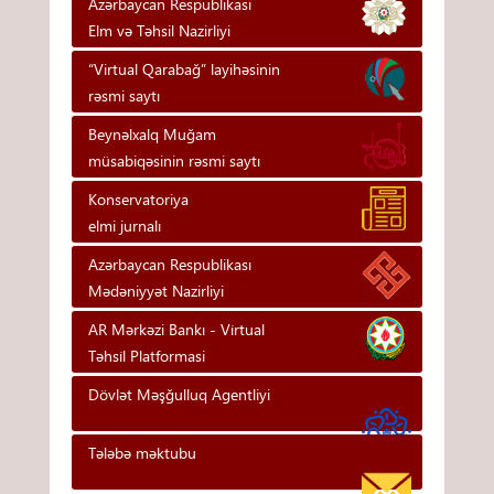
Azərbaycan Respublikası
Elm və Təhsil Nazirliyi
“Virtual Qarabağ” layihəsinin
rəsmi saytı
Beynəlxalq Muğam
müsabiqəsinin rəsmi saytı
Konservatoriya
elmi jurnalı
Azərbaycan Respublikası
Mədəniyyət Nazirliyi
AR Mərkəzi Bankı - Vi̇rtual
Təhsi̇l Platformasi
Dövlət Məşğulluq Agentliyi
Tələbə məktubu