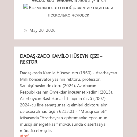
May 20, 2026
DADAŞ-ZADƏ KAMILƏ HÜSEYN QIZI –
REKTOR
Dadaş-zadə Kamilə Hüseyn qızı (1960) - Azərbaycan
Milli Konservatoriyasının rektoru, professor.
Sənətşünaslıq doktoru (2024), Azərbacan
Respublikasının Əməkdar incəsənət xadimi (2013),
Azərbaycan Bəstəkarlar İttifaqının üzvü (2007).
2024-cü ildə sənətşünaslıq elmləri doktoru elmi
dərəcəsi almaq üçün 6213.01 - “Musiqi sənəti”
ixtisasında “Azərbaycan qəhrəmanlıq eposunun
musiqi sinergetikası” mövzusunda dissertasiya
müdafiə etmişdir.
ətraflı