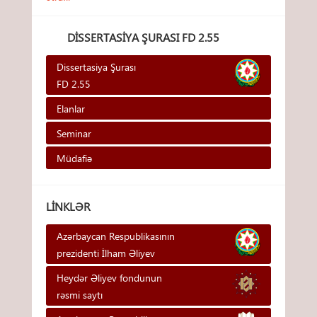
DISSERTASIYA ŞURASI FD 2.55
Dissertasiya Şurası
FD 2.55
Elanlar
Seminar
Müdafiə
LINKLƏR
Azərbaycan Respublikasının
prezidenti İlham Əliyev
Heydər Əliyev fondunun
rəsmi saytı