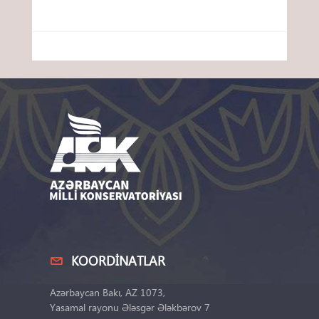
KOORDINATLAR
Azərbaycan Bakı, AZ 1073,
Yasamal rayonu Ələsgər Ələkbərov 7