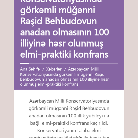
görkəmli müğənni
Rəşid Behbudovun
anadan olmasının 100
illiyinə həsr olunmuş
elmi-praktiki konfrans
Ana Səhifə
Xəbərlər
Azərbaycan Milli
Konservatoriyasında görkəmli müğənni Rəşid
Behbudovun anadan olmasının 100 illiyinə həsr
olunmuş elmi-praktiki konfrans
Azərbaycan Milli Konservatoriyasında
görkəmli müğənni Rəşid Behbudovun
anadan olmasının 100 illik yubileyi ilə
bağlı elmi-praktiki konfrans keçirildi.
Konservatoriyanın tələbə elmi
cəmiyyətinin təşkilatçılığı ilə baş tutan