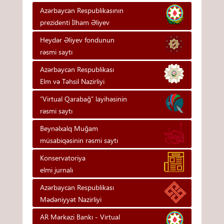
Azərbaycan Respublikasının
prezidenti İlham Əliyev
Heydər Əliyev fondunun
rəsmi saytı
Azərbaycan Respublikası
Elm və Təhsil Nazirliyi
“Virtual Qarabağ” layihəsinin
rəsmi saytı
Beynəlxalq Muğam
müsabiqəsinin rəsmi saytı
Konservatoriya
elmi jurnalı
Azərbaycan Respublikası
Mədəniyyət Nazirliyi
AR Mərkəzi Bankı - Vi̇rtual