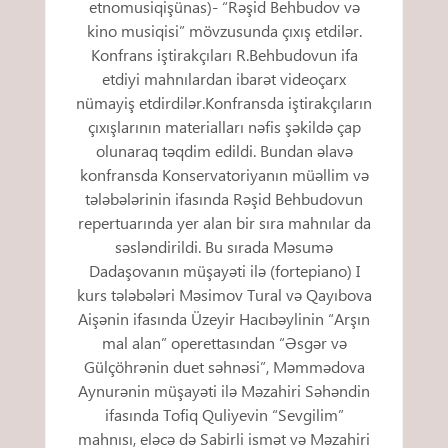
etnomusiqişünas)- “Rəşid Behbudov və
kino musiqisi” mövzusunda çıxış etdilər.
Konfrans iştirakçıları R.Behbudovun ifa
etdiyi mahnılardan ibarət videoçarx
nümayiş etdirdilər.Konfransda iştirakçıların
çıxışlarının materialları nəfis şəkildə çap
olunaraq təqdim edildi. Bundan əlavə
konfransda Konservatoriyanın müəllim və
tələbələrinin ifasında Rəşid Behbudovun
repertuarında yer alan bir sıra mahnılar da
səsləndirildi. Bu sırada Məsumə
Dadaşovanın müşayəti ilə (fortepiano) I
kurs tələbələri Məsimov Tural və Qayıbova
Aişənin ifasında Üzeyir Hacıbəylinin “Arşın
mal alan” operettasından “Əsgər və
Gülçöhrənin duet səhnəsi”, Məmmədova
Aynurənin müşayəti ilə Məzahiri Səhəndin
ifasında Tofiq Quliyevin “Sevgilim”
mahnısı, eləcə də Sabirli ismət və Məzahiri