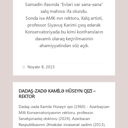
Səmədin ifasında “Evləri var xana-xana”
xalq mahnısı ifa olundu.
Sonda isə AMK-nın rektoru, Xalq artisti,
professor Siyavuş Kərimi çıxış edərək
Konservatoriyada bu kimi konfransların
davamlı olaraq keçirilməsinin
əhəmiyyətindən söz açdı.
Noyabr 8, 2015
DADAŞ-ZADƏ KAMILƏ HÜSEYN QIZI –
REKTOR
Dadaş-zadə Kamilə Hüseyn qızı (1960) - Azərbaycan
Milli Konservatoriyasının rektoru, professor.
Sənətşünaslıq doktoru (2024), Azərbacan
Respublikasının Əməkdar incəsənət xadimi (2013),