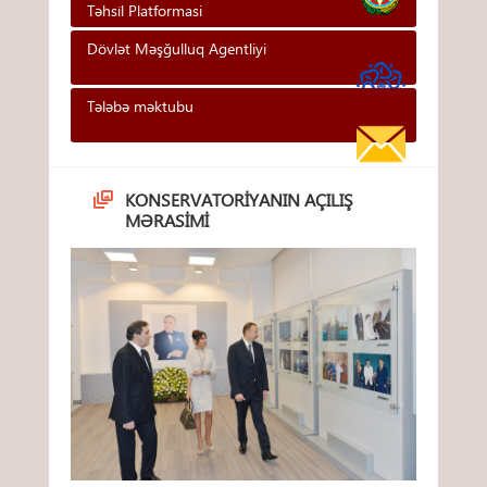
Təhsi̇l Platformasi
Dövlət Məşğulluq Agentliyi
Tələbə məktubu
KONSERVATORIYANIN AÇILIŞ
MƏRASIMI