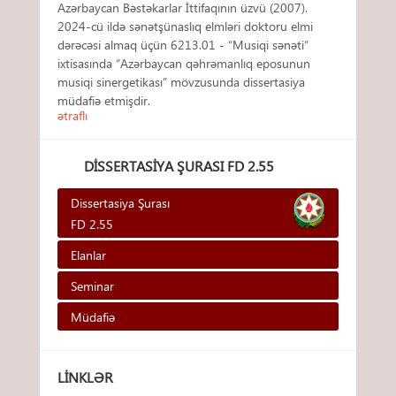
Azərbaycan Bəstəkarlar İttifaqının üzvü (2007).
2024-cü ildə sənətşünaslıq elmləri doktoru elmi
dərəcəsi almaq üçün 6213.01 - “Musiqi sənəti”
ixtisasında “Azərbaycan qəhrəmanlıq eposunun
musiqi sinergetikası” mövzusunda dissertasiya
müdafiə etmişdir.
ətraflı
DISSERTASIYA ŞURASI FD 2.55
Dissertasiya Şurası
FD 2.55
Elanlar
Seminar
Müdafiə
LINKLƏR