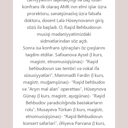
konfrans ilk olaraq AMK-nın elmi işlər üzrə
prorektoru, sənətşünaslıq üzrə fəlsəfə
doktoru, dosent Lalə Hüseynovanın giriş
sözü ilə başladı. O, Rəşid Behbudovun
musiqi mədəniyyətimizdəki
xidmətlərindən söz açdı.
Sonra isə konfrans iştiraçıları öz çıxışlarını
təqdim etdilər. Səfixanova Aysel (I kurs,
magistr, etnomusiqişünas)- “Rəşid
behbudovun səs tembri və vokal ifa
xüsusiyyətləri”, Məmmədli Fərdin (I kurs,
magistr, muğamşünas)- “Rəşid behbudov
və “Arşın mal alan” operettası”, Hüseynova
Günay (I kurs, magistr, aşıqşünas)- “Rəşid
Behbudov yaradıcılığında bəstəkarların
rolu”, Musayeva Türkən (I kurs, magistr,
etnomusiqişünas)- “Rəşid Behbudovun
konsert səfərləri”, Əliyeva Pərvanə (I kurs,