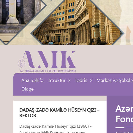
Ana Səhifə
Struktur
Tədris
Mərkəz və Şöbələ
Əlaqə
Azər
DADAŞ-ZADƏ KAMILƏ HÜSEYN QIZI –
REKTOR
Fond
Dadaş-zadə Kamilə Hüseyn qızı (1960) -
Azərbaycan Milli Konservatoriyasının