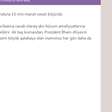
ım Fonduna ianə edib
onduna 10 min manat vəsait köçürüb.
əxribatına cavab olaraq əks-hücum əməliyyatlarına
ldirir. Ali baş komandan, Prezident İlham Əliyevin
ş əzmi böyük qələbəyə olan inamımızı hər gün daha da