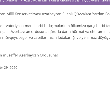
ə
Xəbərlər
Azərbaycan Milli Konservatoriyası Silahlı Qüvvələrə Yard
an Milli Konservatiryası Azərbaycan Silahlı Qüvvələrə Yardım F
nservatoriya, erməni hərbi birləşmələrinin ölkəmizə qarşı hərbi t
 şanlı Azərbaycan ordusuna qürurla dərin hörmət və ehtiramını bi
li mövqeyi, əsgər və zabitlərimizin fədakarlığı və yenilməz döyü
un müzəffər Azərbaycan Ordusuna!
br 29, 2020