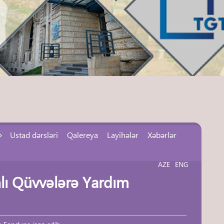
Ustad dərsləri
Qalereya
Layihələr
Xəbərlər
AZE
ENG
hlı Qüvvələrə Yardım