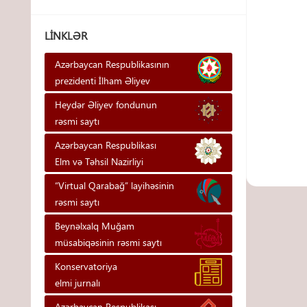
LINKLƏR
Azərbaycan Respublikasının
prezidenti İlham Əliyev
Heydər Əliyev fondunun
rəsmi saytı
Azərbaycan Respublikası
Elm və Təhsil Nazirliyi
“Virtual Qarabağ” layihəsinin
rəsmi saytı
Beynəlxalq Muğam
müsabiqəsinin rəsmi saytı
Konservatoriya
elmi jurnalı
Azərbaycan Respublikası