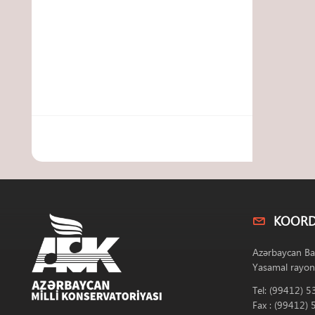
KOORD
Azərbaycan Ba
Yasamal rayon
Tel: (99412) 5
Fax : (99412) 