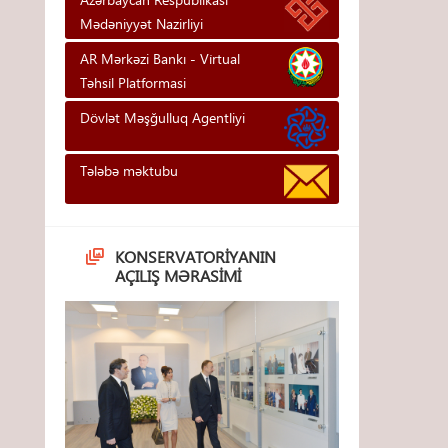
Mədəniyyət Nazirliyi
AR Mərkəzi Bankı - Vi̇rtual
Təhsi̇l Platformasi
Dövlət Məşğulluq Agentliyi
Tələbə məktubu
KONSERVATORIYANIN
AÇILIŞ MƏRASIMI