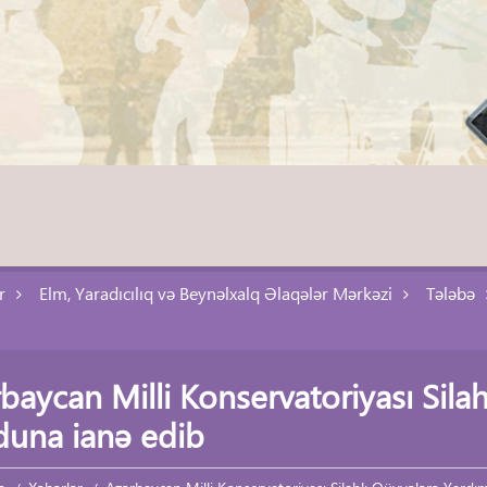
r
Elm, Yaradıcılıq və Beynəlxalq Əlaqələr Mərkəzi
Tələbə
baycan Milli Konservatoriyası Sila
una ianə edib