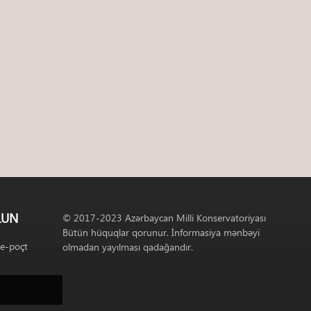
LUN
© 2017-2023 Azərbaycan Milli Konservatoriyası
Bütün hüquqlar qorunur. İnformasiya mənbəyi
 e-poçt
olmadan yayılması qadağandır.