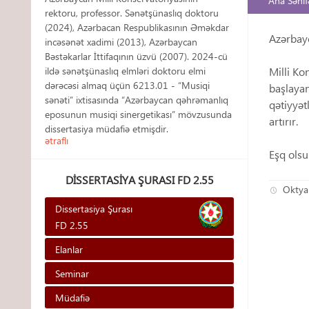
Ana Səhif
rektoru, professor. Sənətşünaslıq doktoru
(2024), Azərbacan Respublikasının Əməkdar
Azərbayc
incəsənət xadimi (2013), Azərbaycan
Bəstəkarlar İttifaqının üzvü (2007). 2024-cü
Milli Ko
ildə sənətşünaslıq elmləri doktoru elmi
dərəcəsi almaq üçün 6213.01 - “Musiqi
başlayan
sənəti” ixtisasında “Azərbaycan qəhrəmanlıq
qətiyyət
eposunun musiqi sinergetikası” mövzusunda
artırır.
dissertasiya müdafiə etmişdir.
ətraflı
Eşq ols
DISSERTASIYA ŞURASI FD 2.55
Oktya
Dissertasiya Şurası
FD 2.55
Elanlar
Seminar
Müdafiə