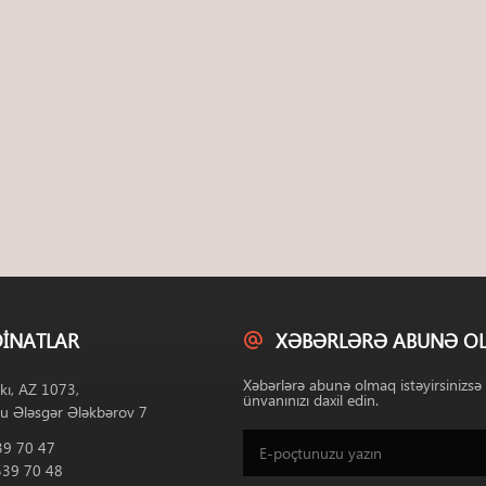
INATLAR
XƏBƏRLƏRƏ ABUNƏ O
Xəbərlərə abunə olmaq istəyirsinizsə
kı, AZ 1073,
ünvanınızı daxil edin.
u Ələsgər Ələkbərov 7
39 70 47
539 70 48