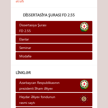
ətraflı
DISSERTASIYA ŞURASI FD 2.55
Dissertasiya Şurası
FD 2.55
Elanlar
Seminar
Müdafiə
LINKLƏR
Azərbaycan Respublikasının
prezidenti İlham Əliyev
Heydər Əliyev fondunun
rəsmi saytı