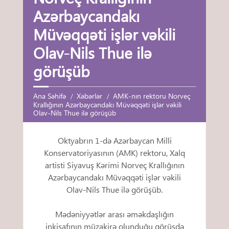
Azərbaycandakı
Müvəqqəti işlər vəkili
Olav-Nils Thue ilə
görüşüb
Ana Səhifə
Xəbərlər
AMK-nın rektoru Norveç
Krallığının Azərbaycandakı Müvəqqəti işlər vəkili
Olav-Nils Thue ilə görüşüb
Oktyabrın 1-də Azərbaycan Milli
Konservatoriyasının (AMK) rektoru, Xalq
artisti Siyavuş Kərimi Norveç Krallığının
Azərbaycandakı Müvəqqəti işlər vəkili
Olav-Nils Thue ilə görüşüb.
Mədəniyyətlər arası əməkdaşlığın
inkişafının müzakirə olunduğu görüşdə