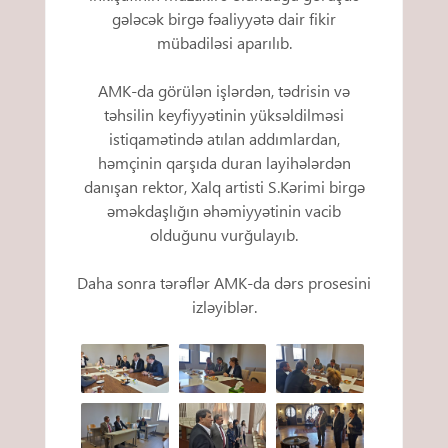
gələcək birgə fəaliyyətə dair fikir
mübadiləsi aparılıb.
AMK-da görülən işlərdən, tədrisin və
təhsilin keyfiyyətinin yüksəldilməsi
istiqamətində atılan addımlardan,
həmçinin qarşıda duran layihələrdən
danışan rektor, Xalq artisti S.Kərimi birgə
əməkdaşlığın əhəmiyyətinin vacib
olduğunu vurğulayıb.
Daha sonra tərəflər AMK-da dərs prosesini
izləyiblər.