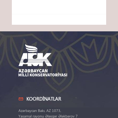
KOORDINATLAR
Azərbaycan Bakı, AZ 1073,
Yasamal rayonu Ələsgər Ələkbərov 7