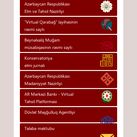
Azərbaycan Respublikası
Elm və Təhsil Nazirliyi
“Virtual Qarabağ” layihəsinin
rəsmi saytı
Beynəlxalq Muğam
müsabiqəsinin rəsmi saytı
Konservatoriya
elmi jurnalı
Azərbaycan Respublikası
Mədəniyyət Nazirliyi
AR Mərkəzi Bankı - Vi̇rtual
Təhsi̇l Platformasi
Dövlət Məşğulluq Agentliyi
Tələbə məktubu