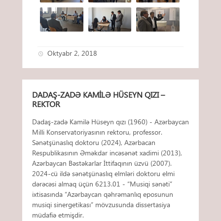
Oktyabr 2, 2018
DADAŞ-ZADƏ KAMILƏ HÜSEYN QIZI –
REKTOR
Dadaş-zadə Kamilə Hüseyn qızı (1960) - Azərbaycan
Milli Konservatoriyasının rektoru, professor.
Sənətşünaslıq doktoru (2024), Azərbacan
Respublikasının Əməkdar incəsənət xadimi (2013),
Azərbaycan Bəstəkarlar İttifaqının üzvü (2007).
2024-cü ildə sənətşünaslıq elmləri doktoru elmi
dərəcəsi almaq üçün 6213.01 - “Musiqi sənəti”
ixtisasında “Azərbaycan qəhrəmanlıq eposunun
musiqi sinergetikası” mövzusunda dissertasiya
müdafiə etmişdir.