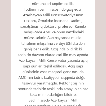
nümunələri təqdim edilib.
Tədbirin rəsmi hissəsində çıxış edən
Azərbaycan Milli Konservatoriyasının
rektoru, Əməkdar incəsənət xadimi,
sənətşünaslıq doktoru, professor Kamilə
Dadaş-Zadə AMK və onun nəzdindəki
müəssisələrin Azərbaycanda musiqi
təhsilinin inkişafına verdiyi töhfələrdən
geniş bəhs edib. Çıxışında bildirib ki,
tədbirin davamı olaraq cari ilin may ayında
Azərbaycan Milli Konservatoriyasında açıq
qapı günləri təşkil ediləcək. Açıq qapı
günlərinin əsas məqsədi gənc nəsildə
AMK-nın tədris fəaliyyəti haqqında dolğun
təsəvvür yaratmaqdır. Rektor çıxışının
sonunda tədbirin təşkilində əməyi olan hər
kəsə minnətdarlığını bildirib.
Bədii hissədə Azərbaycan Milli
Konservatoriyası və onun nəzdində