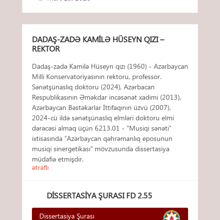
DADAŞ-ZADƏ KAMILƏ HÜSEYN QIZI –
REKTOR
Dadaş-zadə Kamilə Hüseyn qızı (1960) - Azərbaycan
Milli Konservatoriyasının rektoru, professor.
Sənətşünaslıq doktoru (2024), Azərbacan
Respublikasının Əməkdar incəsənət xadimi (2013),
Azərbaycan Bəstəkarlar İttifaqının üzvü (2007).
2024-cü ildə sənətşünaslıq elmləri doktoru elmi
dərəcəsi almaq üçün 6213.01 - “Musiqi sənəti”
ixtisasında “Azərbaycan qəhrəmanlıq eposunun
musiqi sinergetikası” mövzusunda dissertasiya
müdafiə etmişdir.
ətraflı
DISSERTASIYA ŞURASI FD 2.55
Dissertasiya Şurası