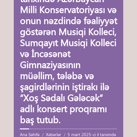
Milli Konservatoriyası və
onun nəzdində fəaliyyət
göstərən Musiqi Kolleci,
Sumqayıt Musiqi Kolleci
və İncəsənət
Gimnaziyasının
müəllim, tələbə və
şagirdlərinin iştirakı ilə
“Xoş Sədalı Gələcək”
adlı konsert proqramı
baş tutub.
Ana Səhifə
Xəbərlər
5 mart 2025-ci il tarixində