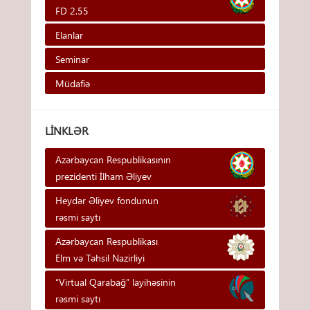
FD 2.55
Elanlar
Seminar
Müdafiə
LINKLƏR
Azərbaycan Respublikasının
prezidenti İlham Əliyev
Heydər Əliyev fondunun
rəsmi saytı
Azərbaycan Respublikası
Elm və Təhsil Nazirliyi
“Virtual Qarabağ” layihəsinin
rəsmi saytı