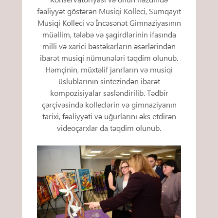
fəaliyyət göstərən Musiqi Kolleci, Sumqayıt
Musiqi Kolleci və İncəsənət Gimnaziyasının
müəllim, tələbə və şagirdlərinin ifasında
milli və xarici bəstəkarların əsərlərindən
ibarət musiqi nümunələri təqdim olunub.
Həmçinin, müxtəlif janrların və musiqi
üslublarının sintezindən ibarət
kompozisiyalar səsləndirilib. Tədbir
çərçivəsində kolleclərin və gimnaziyanın
tarixi, fəaliyyəti və uğurlarını əks etdirən
videoçarxlar da təqdim olunub.