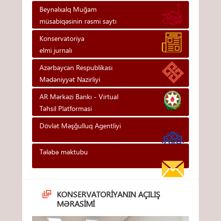
Beynəlxalq Muğam
müsabiqəsinin rəsmi saytı
Konservatoriya
elmi jurnalı
Azərbaycan Respublikası
Mədəniyyət Nazirliyi
AR Mərkəzi Bankı - Vi̇rtual
Təhsi̇l Platformasi
Dövlət Məşğulluq Agentliyi
Tələbə məktubu
KONSERVATORIYANIN AÇILIŞ
MƏRASIMI