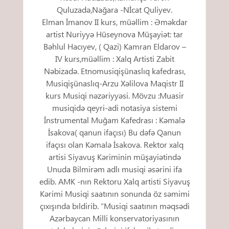
Quluzadə,Nağara -Nİcat Quliyev.
Elman İmanov II kurs, müəllim : Əməkdar
artist Nuriyyə Hüseynova Müşayiət: tar
Bəhlul Hacıyev, ( Qazi) Kamran Eldarov –
IV kurs,müəllim : Xalq Artisti Zabit
Nəbizadə. Etnomusiqişünaslıq kafedrası,
Musiqişünaslıq-Arzu Xəlilova Maqistr II
kurs Musiqi nəzəriyyəsi. Mövzu :Muasir
musiqidə qeyri-adi notasiya sistemi
İnstrumental Muğam Kafedrası : Kəmalə
İsakova( qanun ifaçısı) Bu dəfə Qanun
ifaçısı olan Kəmalə İsakova. Rektor xalq
artisi Siyavuş Kəriminin müşayiətində
Unuda Bilmirəm adlı musiqi əsərini ifa
edib. AMK -nın Rektoru Xalq artisti Siyavuş
Kərimi Musiqi saatının sonunda öz səmimi
çıxışında bıldirib. “Musiqi saatının məqsədi
Azərbaycan Milli konservatoriyasının