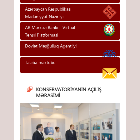
Azərbaycan Respublikası
Mədəniyyət Nazirliyi
AR Mərkəzi Bankı - Vi̇rtual
Təhsi̇l Platformasi
Dövlət Məşğulluq Agentliyi
Tələbə məktubu
KONSERVATORIYANIN AÇILIŞ
MƏRASIMI