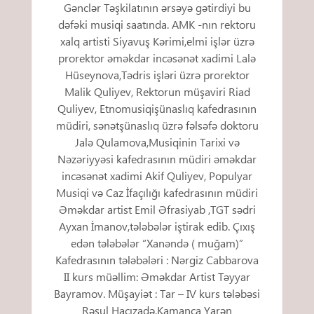
Gənclər Təşkilatının ərsəyə gətirdiyi bu
dəfəki musiqi saatında. AMK -nın rektoru
xalq artisti Siyavuş Kərimi,elmi işlər üzrə
prorektor əməkdar incəsənət xadimi Lalə
Hüseynova,Tədris işləri üzrə prorektor
Malik Quliyev, Rektorun müşaviri Riad
Quliyev, Etnomusiqişünaslıq kafedrasının
müdiri, sənətşünaslıq üzrə fəlsəfə doktoru
Jalə Qulamova,Musiqinin Tarixi və
Nəzəriyyəsi kafedrasının müdiri əməkdar
incəsənət xadimi Akif Quliyev, Populyar
Musiqi və Caz İfaçılığı kafedrasının müdiri
Əməkdar artist Emil Əfrasiyab ,TGT sədri
Ayxan İmanov,tələbələr iştirak edib. Çıxış
edən tələbələr “Xanəndə ( muğam)”
Kafedrasının tələbələri : Nərgiz Cabbarova
II kurs müəllim: Əməkdar Artist Təyyar
Bayramov. Müşayiət : Tar – IV kurs tələbəsi
Rəsul Hacızadə,Kamança Yarən