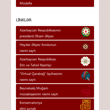
Müdafiə
LINKLƏR
Azərbaycan Respublikasının
prezidenti İlham Əliyev
Heydər Əliyev fondunun
rəsmi saytı
Azərbaycan Respublikası
Elm və Təhsil Nazirliyi
“Virtual Qarabağ” layihəsinin
rəsmi saytı
Beynəlxalq Muğam
müsabiqəsinin rəsmi saytı
Konservatoriya
elmi jurnalı