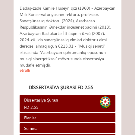
Dadaş-zadə Kamilə Hüseyn qızı (1960) - Azərbaycan
Milli Konservatoriyasının rektoru, professor.
Sənətşünaslıq doktoru (2024), Azərbacan
Respublikasının Əməkdar incəsənət xadimi (2013),
Azərbaycan Bəstəkarlar İttifaqının üzvü (2007).
2024-cü ildə sənətşünaslıq elmləri doktoru elmi
dərəcəsi almaq üçün 6213.01 - “Musiqi sənəti”
ixtisasında “Azərbaycan qəhrəmanlıq eposunun
musiqi sinergetikası” mövzusunda dissertasiya
müdafiə etmişdir.
ətraflı
DISSERTASIYA ŞURASI FD 2.55
Dissertasiya Şurası
FD 2.55
Elanlar
Seminar