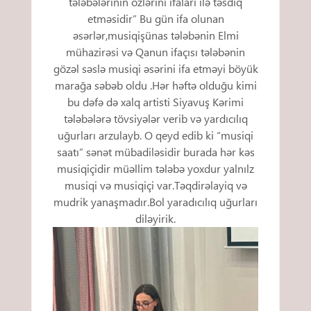
tələbələrinin özlərini ifaları ilə təsdiq
etməsidir” Bu gün ifa olunan
əsərlər,musiqişünas tələbənin Elmi
mühazirəsi və Qanun ifaçısı tələbənin
gözəl səslə musiqi əsərini ifa etməyi böyük
marağa səbəb oldu .Hər həftə olduğu kimi
bu dəfə də xalq artisti Siyavuş Kərimi
tələbələrə tövsiyələr verib və yardıcılıq
uğurları arzulayb. O qeyd edib ki “musiqi
saatı” sənət mübadiləsidir burada hər kəs
musiqiçidir müəllim tələbə yoxdur yalnılz
musiqi və musiqiçi var.Təqdirəlayiq və
mudrik yanaşmadır.Bol yaradıcılıq uğurları
diləyirik.