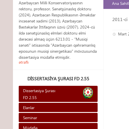
Azərbaycan Milli Konservatoriyasının
Ana Səhif
rektoru, professor. Sənətşünaslıq doktoru
(2024), Azərbacan Respublikasının Əməkdar
2011-ci 
incəsənət xadimi (2013), Azərbaycan
Bəstəkarlar İttifaqının üzvü (2007). 2024-cü
ildə sənətşünaslıq elmləri doktoru elmi
Mart 
dərəcəsi almaq üçün 6213.01 - “Musiqi
sənəti” ixtisasında “Azərbaycan qəhrəmanlıq
eposunun musiqi sinergetikası” mövzusunda
dissertasiya müdafiə etmişdir.
ətraflı
DISSERTASIYA ŞURASI FD 2.55
Dissertasiya Şurası
FD 2.55
Elanlar
Seminar
Müdafiə