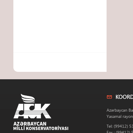
KOORD
Azərbaycan Ba
Yasamal rayon
Tel: (99412) 5
Fax : (99412) 