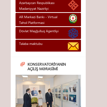
Azərbaycan Respublikası
Mədəniyyət Nazirliyi
AR Mərkəzi Bankı - Vi̇rtual
Təhsi̇l Platformasi
Dövlət Məşğulluq Agentliyi
Tələbə məktubu
KONSERVATORIYANIN
AÇILIŞ MƏRASIMI