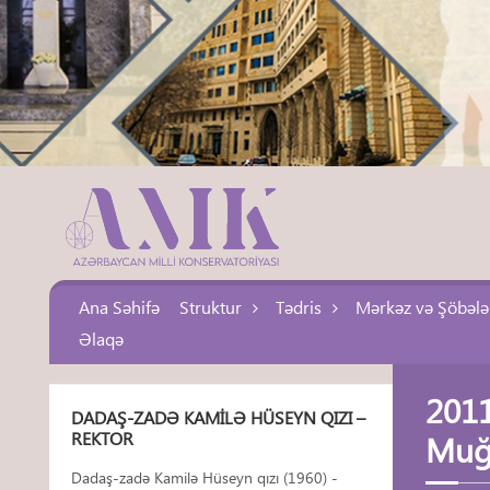
Ana Səhifə
Struktur
Tədris
Mərkəz və Şöbələ
Əlaqə
2011
DADAŞ-ZADƏ KAMILƏ HÜSEYN QIZI –
REKTOR
Muğa
Dadaş-zadə Kamilə Hüseyn qızı (1960) -