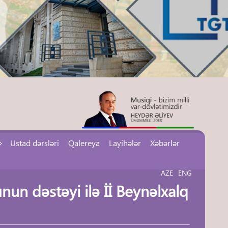
Ustad dərsləri
Qalereya
Layihələr
Xəbərlər
AZE
ENG
nun dəstəyi ilə İİ Beynəlxalq