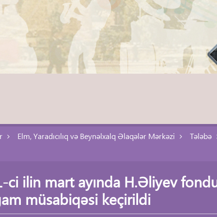
r
Elm, Yaradıcılıq və Beynəlxalq Əlaqələr Mərkəzi
Tələbə
-ci ilin mart ayında H.Əliyev fondu
m müsabiqəsi keçirildi