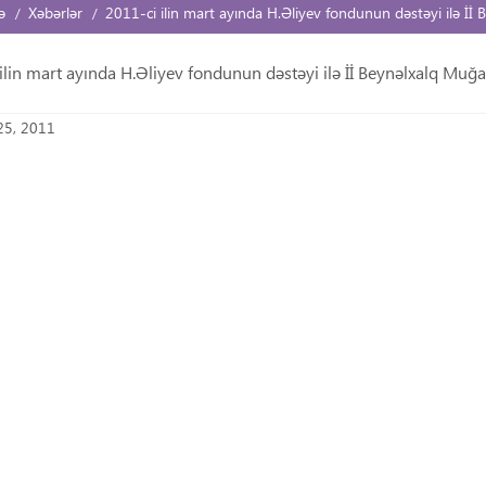
ə
Xəbərlər
2011-ci ilin mart ayında H.Əliyev fondunun dəstəyi ilə İİ
ilin mart ayında H.Əliyev fondunun dəstəyi ilə İİ Beynəlxalq Muğ
25, 2011