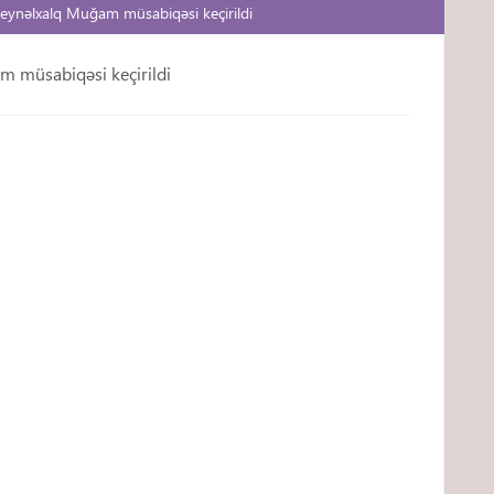
 Beynəlxalq Muğam müsabiqəsi keçirildi
am müsabiqəsi keçirildi