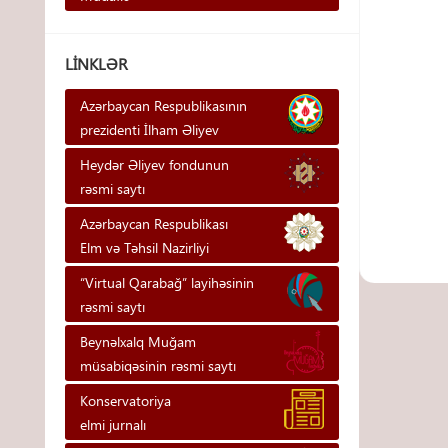
LINKLƏR
Azərbaycan Respublikasının
prezidenti İlham Əliyev
Heydər Əliyev fondunun
rəsmi saytı
Azərbaycan Respublikası
Elm və Təhsil Nazirliyi
“Virtual Qarabağ” layihəsinin
rəsmi saytı
Beynəlxalq Muğam
müsabiqəsinin rəsmi saytı
Konservatoriya
elmi jurnalı