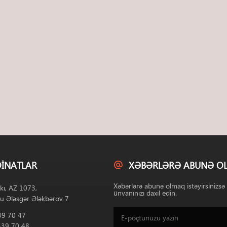
INATLAR
XƏBƏRLƏRƏ ABUNƏ O
Xəbərlərə abunə olmaq istəyirsinizsə
kı, AZ 1073,
ünvanınızı daxil edin.
u Ələsgər Ələkbərov 7
39 70 47
539 70 48