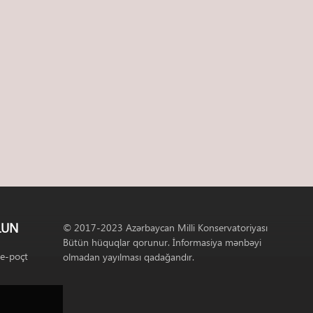
LUN
© 2017-2023 Azərbaycan Milli Konservatoriyası
Bütün hüquqlar qorunur. İnformasiya mənbəyi
 e-poçt
olmadan yayılması qadağandır.