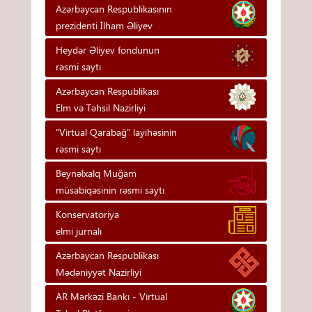
Azərbaycan Respublikasının
prezidenti İlham Əliyev
Heydər Əliyev fondunun
rəsmi saytı
Azərbaycan Respublikası
Elm və Təhsil Nazirliyi
“Virtual Qarabağ” layihəsinin
rəsmi saytı
Beynəlxalq Muğam
müsabiqəsinin rəsmi saytı
Konservatoriya
elmi jurnalı
Azərbaycan Respublikası
Mədəniyyət Nazirliyi
AR Mərkəzi Bankı - Vi̇rtual