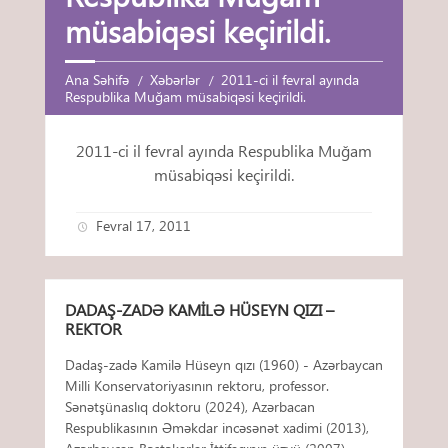
müsabiqəsi keçirildi.
Ana Səhifə
Xəbərlər
2011-ci il fevral ayında
Respublika Muğam müsabiqəsi keçirildi.
2011-ci il fevral ayında Respublika Muğam
müsabiqəsi keçirildi.
Fevral 17, 2011
DADAŞ-ZADƏ KAMILƏ HÜSEYN QIZI –
REKTOR
Dadaş-zadə Kamilə Hüseyn qızı (1960) - Azərbaycan
Milli Konservatoriyasının rektoru, professor.
Sənətşünaslıq doktoru (2024), Azərbacan
Respublikasının Əməkdar incəsənət xadimi (2013),