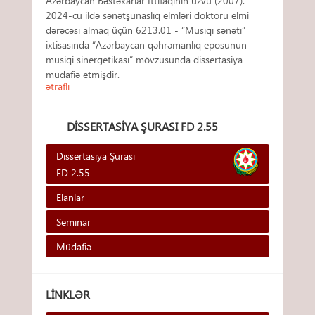
Azərbaycan Bəstəkarlar İttifaqının üzvü (2007).
2024-cü ildə sənətşünaslıq elmləri doktoru elmi
dərəcəsi almaq üçün 6213.01 - “Musiqi sənəti”
ixtisasında “Azərbaycan qəhrəmanlıq eposunun
musiqi sinergetikası” mövzusunda dissertasiya
müdafiə etmişdir.
ətraflı
DISSERTASIYA ŞURASI FD 2.55
Dissertasiya Şurası
FD 2.55
Elanlar
Seminar
Müdafiə
LINKLƏR