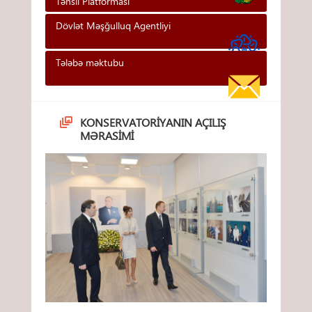
Təhsi̇l Platformasi
Dövlət Məşğulluq Agentliyi
Tələbə məktubu
KONSERVATORIYANIN AÇILIŞ
MƏRASIMI