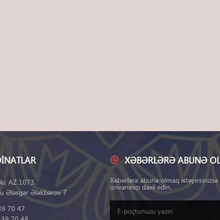
INATLAR
XƏBƏRLƏRƏ ABUNƏ O
Xəbərlərə abunə olmaq istəyirsinizsə
kı, AZ 1073,
ünvanınızı daxil edin.
u Ələsgər Ələkbərov 7
39 70 47
539 70 48