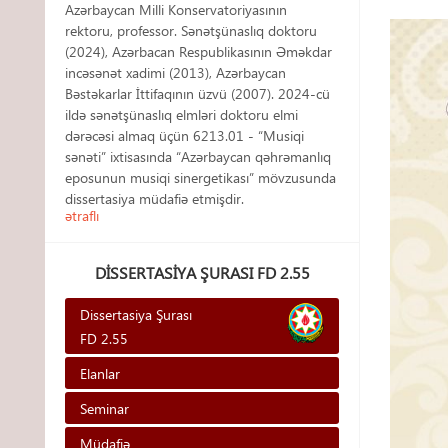
Azərbaycan Milli Konservatoriyasının
rektoru, professor. Sənətşünaslıq doktoru
(2024), Azərbacan Respublikasının Əməkdar
incəsənət xadimi (2013), Azərbaycan
Bəstəkarlar İttifaqının üzvü (2007). 2024-cü
ildə sənətşünaslıq elmləri doktoru elmi
dərəcəsi almaq üçün 6213.01 - “Musiqi
sənəti” ixtisasında “Azərbaycan qəhrəmanlıq
eposunun musiqi sinergetikası” mövzusunda
dissertasiya müdafiə etmişdir.
ətraflı
DISSERTASIYA ŞURASI FD 2.55
Dissertasiya Şurası
FD 2.55
Elanlar
Seminar
Müdafiə