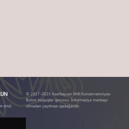
LUN
© 2017-2023 Azərbaycan Milli Konservatoriyası
Bütün hüquqlar qorunur. İnformasiya mənbəyi
 e-poçt
olmadan yayılması qadağandır.