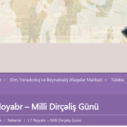
r
Elm, Yaradıcılıq və Beynəlxalq Əlaqələr Mərkəzi
Tələbə
oyabr – Milli Dirçəliş Günü
ə
Xəbərlər
17 Noyabr – Milli Dirçəliş Günü