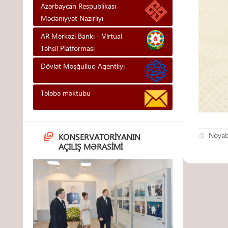
Azərbaycan Respublikası
Mədəniyyət Nazirliyi
AR Mərkəzi Bankı - Vi̇rtual
Təhsi̇l Platformasi
Dövlət Məşğulluq Agentliyi
Tələbə məktubu
Noyab
KONSERVATORIYANIN
AÇILIŞ MƏRASIMI