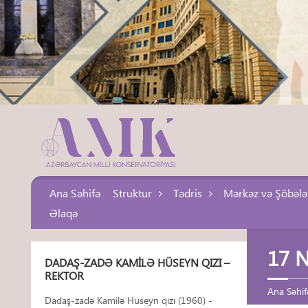
Ana Səhifə
Struktur
Tədris
Mərkəz və Şöbələ
Əlaqə
17 N
DADAŞ-ZADƏ KAMILƏ HÜSEYN QIZI –
REKTOR
Ana Səhif
Dadaş-zadə Kamilə Hüseyn qızı (1960) -