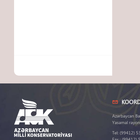
KOORD
Azərbaycan Ba
Yasamal rayon
Tel: (99412) 5
Fax : (99412) 