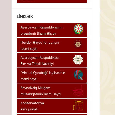
LINKLƏR
Azərbaycan Respublikasının
prezidenti İlham Əliyev
Heydər Əliyev fondunun
rəsmi saytı
Azərbaycan Respublikası
Elm və Təhsil Nazirliyi
“Virtual Qarabağ” layihəsinin
rəsmi saytı
Beynəlxalq Muğam
müsabiqəsinin rəsmi saytı
Konservatoriya
elmi jurnalı