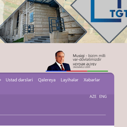
Ustad dərsləri
Qalereya
Layihələr
Xəbərlər
AZE
ENG