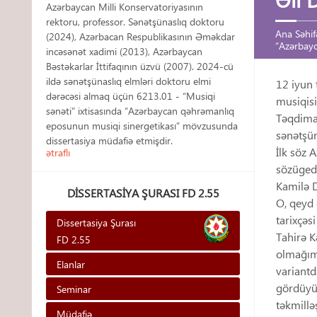
Azərbaycan Milli Konservatoriyasının
rektoru, professor. Sənətşünaslıq doktoru
Ana Səhif
(2024), Azərbacan Respublikasının Əməkdar
“Azərbayca
incəsənət xadimi (2013), Azərbaycan
Bəstəkarlar İttifaqının üzvü (2007). 2024-cü
ildə sənətşünaslıq elmləri doktoru elmi
12 iyun 
dərəcəsi almaq üçün 6213.01 - “Musiqi
musiqisin
sənəti” ixtisasında “Azərbaycan qəhrəmanlıq
Təqdimat
eposunun musiqi sinergetikası” mövzusunda
sənətşün
dissertasiya müdafiə etmişdir.
İlk söz 
ətraflı
sözügedə
Kamilə D
DISSERTASIYA ŞURASI FD 2.55
O, qeyd 
tarixçəs
Dissertasiya Şurası
Tahirə K
FD 2.55
olmağımı
Elanlar
variantd
gördüyün
Seminar
təkmillə
Müdafiə