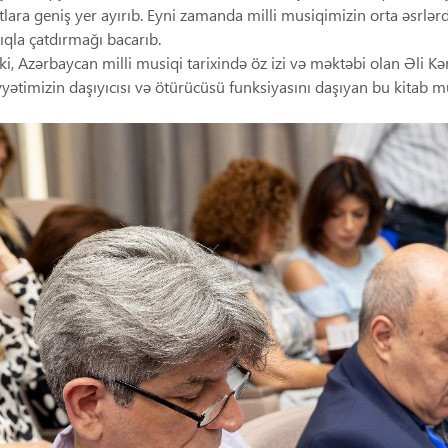
ara geniş yer ayırıb. Eyni zamanda milli musiqimizin orta əsrlərd
ıqla çatdırmağı bacarıb.
 ki, Azərbaycan milli musiqi tarixində öz izi və məktəbi olan Əli 
ətimizin daşıyıcısı və ötürücüsü funksiyasını daşıyan bu kitab 