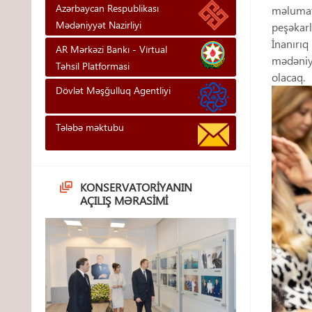
Azərbaycan Respublikası
məlumatl
Mədəniyyət Nazirliyi
peşəkarl
İnanırıq
AR Mərkəzi Bankı - Vi̇rtual
mədəniyy
Təhsi̇l Platformasi
olacaq.
Dövlət Məşğulluq Agentliyi
Tələbə məktubu
KONSERVATORIYANIN
AÇILIŞ MƏRASIMI