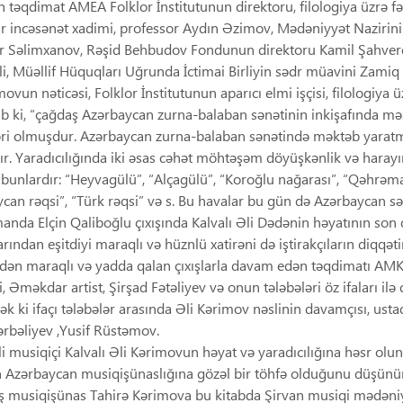
 təqdimat AMEA Folklor İnstitutunun direktoru, filologiya üzrə fə
 incəsənət xadimi, professor Aydın Əzimov, Mədəniyyət Nazirini
 Səlimxanov, Rəşid Behbudov Fondunun direktoru Kamil Şahverdi,
, Müəllif Hüquqları Uğrunda İctimai Birliyin sədr müavini Zamiq 
movun nəticəsi, Folklor İnstitutunun aparıcı elmi işçisi, filologiya 
b ki, “çağdaş Azərbaycan zurna-balaban sənətinin inkişafında m
ri olmuşdur. Azərbaycan zurna-balaban sənətində məktəb yaratmış
ır. Yaradıcılığında iki əsas cəhət möhtəşəm döyüşkənlik və harayın
 bunlardır: “Heyvagülü”, “Alçagülü”, “Koroğlu nağarası”, “Qəhrəman
can rəqsi”, “Türk rəqsi” və s. Bu havalar bu gün də Azərbaycan səhn
anda Elçin Qaliboğlu çıxışında Kalvalı Əli Dədənin həyatının son
ından eşitdiyi maraqlı və hüznlü xatirəni də iştirakçıların diqqəti
ndən maraqlı və yadda qalan çıxışlarla davam edən təqdimatı AM
, Əməkdar artist, Şirşad Fətəliyev və onun tələbələri öz ifaları ilə
k ki ifaçı tələbələr arasında Əli Kərimov nəslinin davamçısı, ustad
rbəliyev ,Yusif Rüstəmov.
 musiqiçi Kalvalı Əli Kərimovun həyat və yaradıcılığına həsr olu
n Azərbaycan musiqişünaslığına gözəl bir töhfə olduğunu düşünü
 musiqişünas Tahirə Kərimova bu kitabda Şirvan musiqi mədəniyy