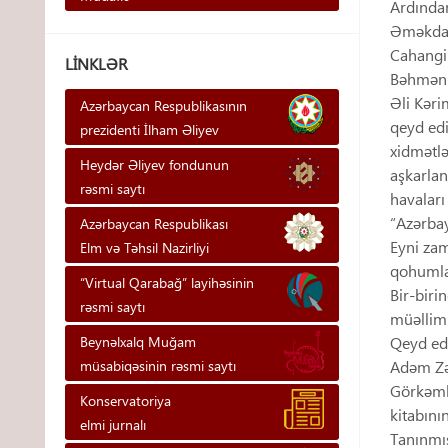
Ardından
Əməkdar
Cahangir
LINKLƏR
Bəhmənli
Əli Kəri
Azərbaycan Respublikasının
qeyd edi
prezidenti İlham Əliyev
xidmətlə
Heydər Əliyev fondunun
aşkarlan
rəsmi saytı
havaları
“Azərbay
Azərbaycan Respublikası
Eyni zam
Elm və Təhsil Nazirliyi
qohumlar
“Virtual Qarabağ” layihəsinin
Bir-biri
rəsmi saytı
müəllimi
Beynəlxalq Muğam
Qeyd edə
müsabiqəsinin rəsmi saytı
Adəm Zə
Görkəmli
Konservatoriya
kitabını
elmi jurnalı
Tanınmış