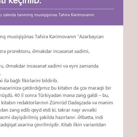
kı zalında tanınmış musiqişünas Tahirə Kərimovanın
ınmış musiqişünas Tahirə Kərimovanın “Azərbaycan
zrə prorektoru, Əməkdar incəsənət xadimi,
toru, Əməkdar incəsənət xadimi və eyni zamanda
.
ə bağlı fikirlərini bildirib.
n nəzərinizə çatdırdığımız bu kitabın da çox maraqlı bir
rmüşdü. 40 il sonra Türkiyədən mənə zəng gəldi – bu,
nur, kitabın redaktorlarının Zümrüd Dadaşzadə və mənim
ən zəng edib qeyd etdi ki, təkrar nəşr əvvəlki
cmi dəyişdirilmiş şəkildə hazırlanır. Əlbəttə, indi
ədqiqat əsərinə çevrilmişdir. Kitab ilkin variantdan