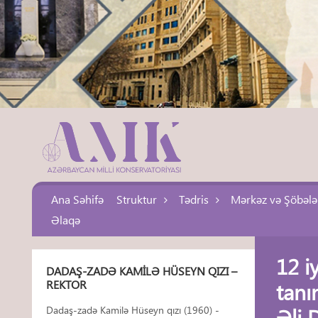
Ana Səhifə
Struktur
Tədris
Mərkəz və Şöbələ
Əlaqə
12 i
DADAŞ-ZADƏ KAMILƏ HÜSEYN QIZI –
REKTOR
tanı
Əli 
Dadaş-zadə Kamilə Hüseyn qızı (1960) -