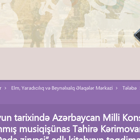
r
Elm, Yaradıcılıq və Beynəlxalq Əlaqələr Mərkəzi
Tələbə
yun tarixində Azərbaycan Milli Kons
nmış musiqişünas Tahirə Kərimova
Dədə zirvəsi” adlı kitabının təqdimat