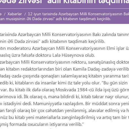
ə
Xəbərlər
12 iyun tarixində Azərbaycan Milli Konservatoriyasının Ba
n musiqisinin Əli Dədə zirvəsi” adlı kitabının təqdimatı keçirilib.
tarixində Azərbaycan Milli Konservatoriyasının Bakı zalında tan
in Əli Dədə zirvəsi” adlı kitabının təqdimatı keçirilib.
ın moderatoru Azərbaycan Milli Konservatoriyasının Elmi işlər ü
aslıq üzrə fəlsəfə doktoru Lalə Hüseynova olub.
Azərbaycan Milli Konservatoriyasının rektoru, sənətşünaslıq dok
n kitabın redaktorlarından biri olan Kamilə Dadaş-zadəyə verilib
adaş-zadə çıxışında qonaqları salamlayaraq kitabın yaranma tarixi il
edib ki, kitabların da insanlar kimi öz tale yolu olur. “Bu gün sizi
i var. Bu kitab ilk dəfə olaraq Moskvada 1984-cü ildə işıq üzü gö
ərimova idi. İlk olaraq o, mənə bildirdi ki, kitab təkrar nəşr olu
 istədiyini dedi. Məmuniyyətlə razılaşdım. Bir müddət sonra yenid
an fərqli olaraq bir çox cəhətdən yenilənmiş, əlavələr edilmiş və hə
üz bu kitab yeni materiallarla zənginləşdirilmiş və artıq tam bir t
şmiş formada oxucuların ixtiyarına verilib.”