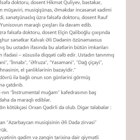
lsəfə doktoru, dosent Hikmət Quliyev, bəstəkar,
n müşaviri, musiqişünas, Əməkdar incəsənət xadimi
 sənətşünaslıq üzrə fəlsəfə doktoru, dosent Rauf
Yunisovun maraqlı çıxışları ilə davam edib.
üzrə fəlsəfə doktoru, dosent Elçin Qaliboğlu çıxışında
əşhur sənətkar Kalvalı Əli Dədənin özünəməxsus
 bu ustadın ifasında bu alətlərin bütün imkanları
 ifadəsi – xüsusilə diqqəti cəlb edir. Ustadın tanınmış
i”, “İnnabı”, “Əfruzə”, “Yasəməni”, “Dağ çiçəyi”,
əsinin, el şənliklərinin bəzəyidir.”
 dövrü ilə bağlı onun son günlərini görmüş
nə çatdırıb.
K-nın “İnstrumental muğam” kafedrasının baş
 daha da maraqlı ediblər.
ın kötükçəsi Orxan Qədirli də olub. Digər tələbələr :
nan “Azərbaycan musiqisinin Əli Dədə zirvəsi”
rük.
ətinin qədim və zəngin tarixinə dair qiymətli