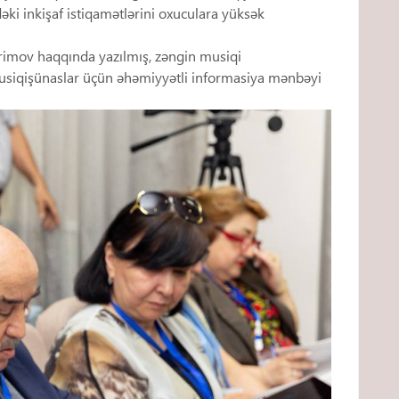
əki inkişaf istiqamətlərini oxuculara yüksək
Kərimov haqqında yazılmış, zəngin musiqi
musiqişünaslar üçün əhəmiyyətli informasiya mənbəyi