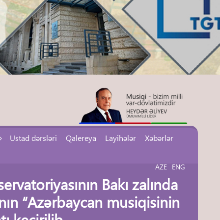
Ustad dərsləri
Qalereya
Layihələr
Xəbərlər
AZE
ENG
ervatoriyasının Bakı zalında
nın “Azərbaycan musiqisinin
ı keçirilib.