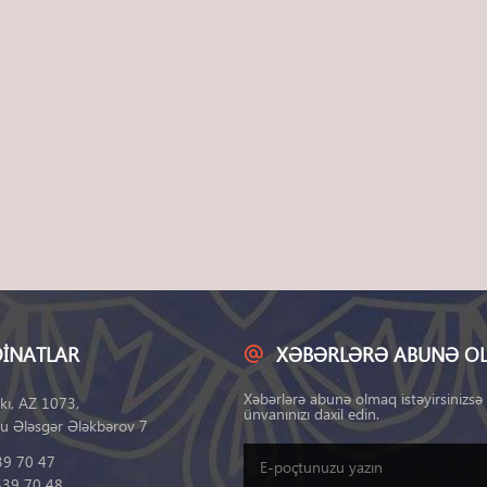
INATLAR
XƏBƏRLƏRƏ ABUNƏ O
Xəbərlərə abunə olmaq istəyirsinizsə
kı, AZ 1073,
ünvanınızı daxil edin.
u Ələsgər Ələkbərov 7
39 70 47
539 70 48