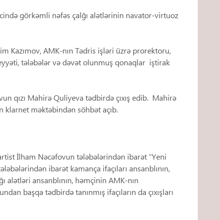
ində görkəmli nəfəs çalğı alətlərinin navator-virtuoz
im Kazımov, AMK-nın Tədris işləri üzrə prorektoru,
yəti, tələbələr və dəvət olunmuş qonaqlar iştirak
n qızı Mahirə Quliyeva tədbirdə çıxış edib. Mahirə
un klarnet məktəbindən söhbət açıb.
 artist İlham Nəcəfovun tələbələrindən ibarət “Yeni
ələbələrindən ibarət kamança ifaçıları ansanblının,
ı alətləri ansanblının, həmçinin AMK-nın
Bundan başqa tədbirdə tanınmış ifaçıların da çıxışları