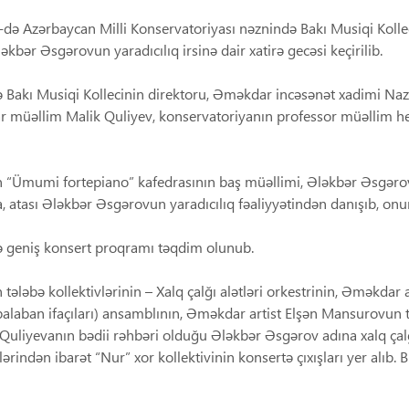
də Azərbaycan Milli Konservatoriyası nəznində Bakı Musiqi Kollec
ləkbər Əsgərovun yaradıcılıq irsinə dair xatirə gecəsi keçirilib.
 Bakı Musiqi Kollecinin direktoru, Əməkdar incəsənət xadimi Naz
müəllim Malik Quliyev, konservatoriyanın professor müəllim hey
“Ümumi fortepiano” kafedrasının baş müəllimi, Ələkbər Əsgərovu
, atası Ələkbər Əsgərovun yaradıcılıq fəaliyyətindən danışıb, on
 geniş konsert proqramı təqdim olunub.
tələbə kollektivlərinin – Xalq çalğı alətləri orkestrinin, Əməkdar
balaban ifaçıları) ansamblının, Əməkdar artist Elşən Mansurovun t
uliyevanın bədii rəhbəri olduğu Ələkbər Əsgərov adına xalq çalğ
ərindən ibarət “Nur” xor kollektivinin konsertə çıxışları yer alıb. 