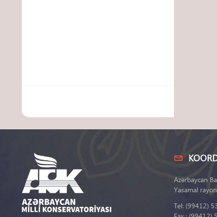
KOORD
Azərbaycan Ba
Yasamal rayon
Tel: (99412) 5
Fax : (99412) 