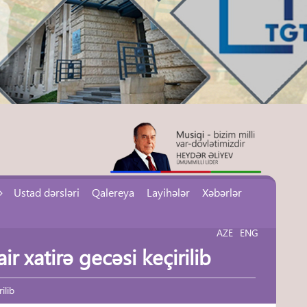
Ustad dərsləri
Qalereya
Layihələr
Xəbərlər
AZE
ENG
r xatirə gecəsi keçirilib
ilib