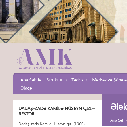
Ana Səhifə
Struktur
Tədris
Mərkəz və Şöbələ
Əlaqə
Ələk
DADAŞ-ZADƏ KAMILƏ HÜSEYN QIZI –
REKTOR
Ana Səhif
Dadaş-zadə Kamilə Hüseyn qızı (1960) -