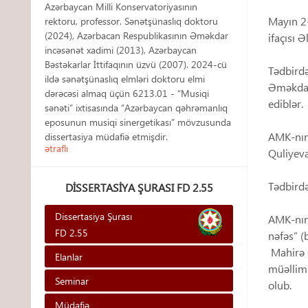
Azərbaycan Milli Konservatoriyasının
Mayın 2-
rektoru, professor. Sənətşünaslıq doktoru
(2024), Azərbacan Respublikasının Əməkdar
ifaçısı Ə
incəsənət xadimi (2013), Azərbaycan
Bəstəkarlar İttifaqının üzvü (2007). 2024-cü
Tədbirdə
ildə sənətşünaslıq elmləri doktoru elmi
Əməkdar 
dərəcəsi almaq üçün 6213.01 - “Musiqi
ediblər.
sənəti” ixtisasında “Azərbaycan qəhrəmanlıq
eposunun musiqi sinergetikası” mövzusunda
AMK-nın 
dissertasiya müdafiə etmişdir.
ətraflı
Quliyeva
Tədbirdə
DISSERTASIYA ŞURASI FD 2.55
Dissertasiya Şurası
AMK-nın 
FD 2.55
nəfəs” (
Mahirə Q
Elanlar
müəlliml
Seminar
olub.
Müdafiə