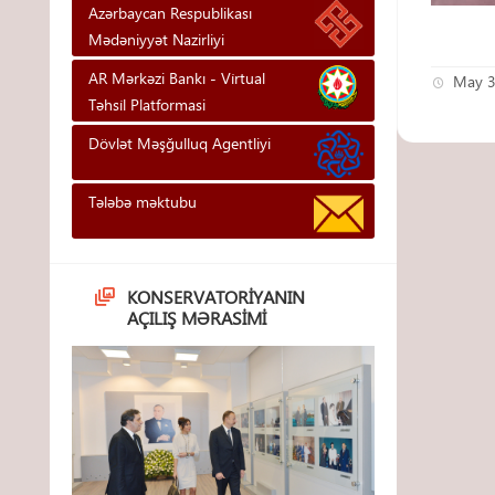
Azərbaycan Respublikası
Mədəniyyət Nazirliyi
AR Mərkəzi Bankı - Vi̇rtual
May 3
Təhsi̇l Platformasi
Dövlət Məşğulluq Agentliyi
Tələbə məktubu
KONSERVATORIYANIN
AÇILIŞ MƏRASIMI