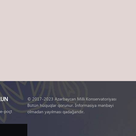
LUN
© 2017-2023 Azərbaycan Milli Konservatoriyası
Bütün hüquqlar qorunur. İnformasiya mənbəyi
 e-poçt
olmadan yayılması qadağandır.