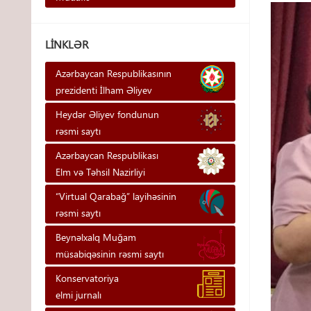
LINKLƏR
Azərbaycan Respublikasının
prezidenti İlham Əliyev
Heydər Əliyev fondunun
rəsmi saytı
Azərbaycan Respublikası
Elm və Təhsil Nazirliyi
“Virtual Qarabağ” layihəsinin
rəsmi saytı
Beynəlxalq Muğam
müsabiqəsinin rəsmi saytı
Konservatoriya
elmi jurnalı