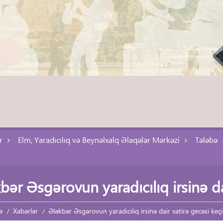
r
Elm, Yaradıcılıq və Beynəlxalq Əlaqələr Mərkəzi
Tələbə
bər Əsgərovun yaradıcılıq irsinə dai
ə
Xəbərlər
Ələkbər Əsgərovun yaradıcılıq irsinə dair xatirə gecəsi keçir