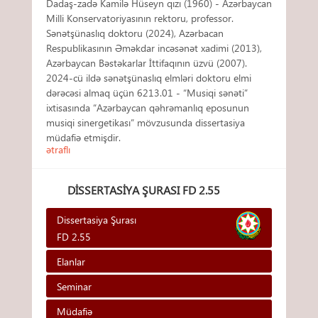
Dadaş-zadə Kamilə Hüseyn qızı (1960) - Azərbaycan
Milli Konservatoriyasının rektoru, professor.
Sənətşünaslıq doktoru (2024), Azərbacan
Respublikasının Əməkdar incəsənət xadimi (2013),
Azərbaycan Bəstəkarlar İttifaqının üzvü (2007).
2024-cü ildə sənətşünaslıq elmləri doktoru elmi
dərəcəsi almaq üçün 6213.01 - “Musiqi sənəti”
ixtisasında “Azərbaycan qəhrəmanlıq eposunun
musiqi sinergetikası” mövzusunda dissertasiya
müdafiə etmişdir.
ətraflı
DISSERTASIYA ŞURASI FD 2.55
Dissertasiya Şurası
FD 2.55
Elanlar
Seminar
Müdafiə