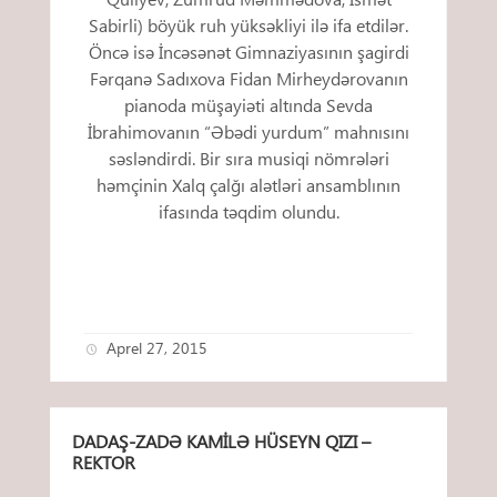
Sabirli) böyük ruh yüksəkliyi ilə ifa etdilər.
Öncə isə İncəsənət Gimnaziyasının şagirdi
Fərqanə Sadıxova Fidan Mirheydərovanın
pianoda müşayiəti altında Sevda
İbrahimovanın “Əbədi yurdum” mahnısını
səsləndirdi. Bir sıra musiqi nömrələri
həmçinin Xalq çalğı alətləri ansamblının
ifasında təqdim olundu.
Aprel 27, 2015
DADAŞ-ZADƏ KAMILƏ HÜSEYN QIZI –
REKTOR