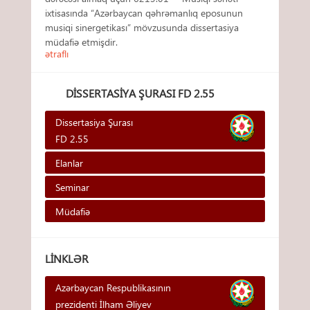
ixtisasında “Azərbaycan qəhrəmanlıq eposunun
musiqi sinergetikası” mövzusunda dissertasiya
müdafiə etmişdir.
ətraflı
DISSERTASIYA ŞURASI FD 2.55
Dissertasiya Şurası
FD 2.55
Elanlar
Seminar
Müdafiə
LINKLƏR
Azərbaycan Respublikasının
prezidenti İlham Əliyev