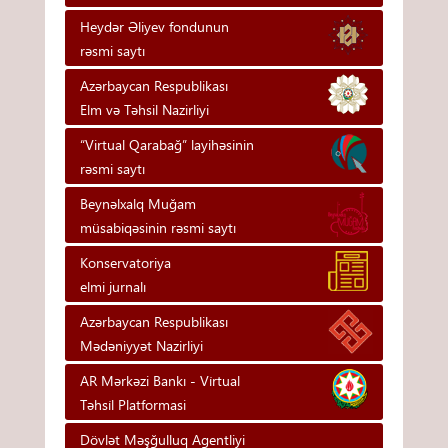
Heydər Əliyev fondunun
rəsmi saytı
Azərbaycan Respublikası
Elm və Təhsil Nazirliyi
“Virtual Qarabağ” layihəsinin
rəsmi saytı
Beynəlxalq Muğam
müsabiqəsinin rəsmi saytı
Konservatoriya
elmi jurnalı
Azərbaycan Respublikası
Mədəniyyət Nazirliyi
AR Mərkəzi Bankı - Vi̇rtual
Təhsi̇l Platformasi
Dövlət Məşğulluq Agentliyi