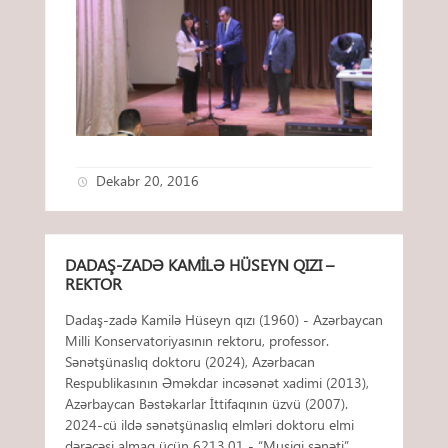
Dekabr 20, 2016
DADAŞ-ZADƏ KAMILƏ HÜSEYN QIZI –
REKTOR
Dadaş-zadə Kamilə Hüseyn qızı (1960) - Azərbaycan
Milli Konservatoriyasının rektoru, professor.
Sənətşünaslıq doktoru (2024), Azərbacan
Respublikasının Əməkdar incəsənət xadimi (2013),
Azərbaycan Bəstəkarlar İttifaqının üzvü (2007).
2024-cü ildə sənətşünaslıq elmləri doktoru elmi
dərəcəsi almaq üçün 6213.01 - “Musiqi sənəti”